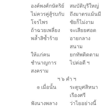
องค์พงศ์กษัตริย์
สมบัติบุรีใหญ่
ไม่ควรคู่สู้รบกับ
ถึงมาตรแม้นมี
โจรไพร
ชัยก็ไม่งาม
ถ้าฉวยเพลี่ยง
จะเสียยศอด
พล้ำสิซ้ำร้าย
อายกลาง
สนาม
ให้แก่คน
ยกทัพติดตาม
ชำนาญการ
ไปต่อตี ฯ
สงคราม
ฯ ๖ คำ ฯ
๏
เมื่อนั้น
ระตูบุศสิหนา
เรืองศรี
ฟังนางพลาง
ว่าไยอย่างนี้