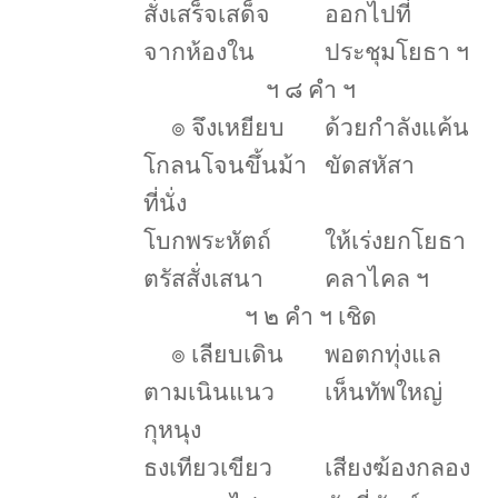
สั่งเสร็จเสด็จ
ออกไปที่
จากห้องใน
ประชุมโยธา ฯ
ฯ ๘ คำ ฯ
๏
จึงเหยียบ
ด้วยกำลังแค้น
โกลนโจนขึ้นม้า
ขัดสหัสา
ที่นั่ง
โบกพระหัตถ์
ให้เร่งยกโยธา
ตรัสสั่งเสนา
คลาไคล ฯ
ฯ ๒ คำ ฯ เชิด
๏
เลียบเดิน
พอตกทุ่งแล
ตามเนินแนว
เห็นทัพใหญ่
กุหนุง
ธงเทียวเขียว
เสียงฆ้องกลอง