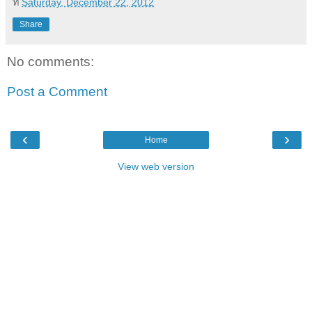
ที่
Saturday, December 22, 2012
Share
No comments:
Post a Comment
‹
›
Home
View web version