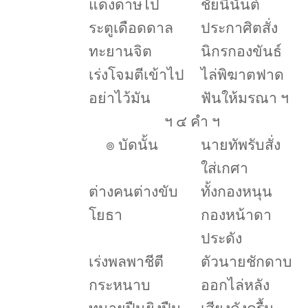
แดงดาษไป
ชัยนี่นันต์
ระตูเดือดดาล
ประกาศิตสั่ง
ทะยานจิต
นิกรกองขันธ์
เร่งโจมตีเข้าไป
ไล่พิฆาตฟาด
อย่าไว้มัน
ฟันให้มรณา ฯ
ฯ ๔ คำ ฯ
๏
บัดนั้น
นายทัพรับสั่ง
ใส่เกศา
ต่างคนต่างขับ
ทั้งกองหนุน
โยธา
กองหน้าดา
ประดัง
เร่งพลพาชีตี
ตัวนายชักดาบ
กระหนาบ
ออกไล่หลัง