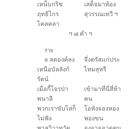
เหน็บกริช
เสด็จมาห้อง
ฤทธิไกร
สุวรรณเทวี ฯ
ไคลคลา
ฯ ๘ คำ ฯ
ร่าย
๏
ลดองค์ลง
จึ่งตรัสแก่ประ
เหนือบัลลังก์
ไหมสุหรี
รัตน์
เมื่อกี้โจรป่า
เข้ามาที่นี่สี่ห้า
พนาลี
คน
พวกเราขับไล่ก็
โอหังจองหอง
ไม่ฟัง
พองขน
พาลวิวาทวัด
องอาจอวดตน