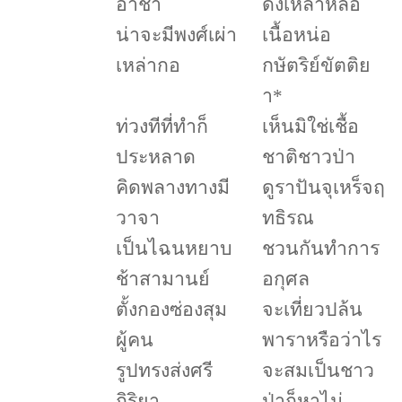
อาชา
ดังเหลาหล่อ
น่าจะมีพงศ์เผ่า
เนื้อหน่อ
เหล่ากอ
กษัตริย์ขัตติย
า
*
ท่วงทีที่ทำก็
เห็นมิใช่เชื้อ
ประหลาด
ชาติชาวป่า
คิดพลางทางมี
ดูราปันจุเหร็จฤ
วาจา
ทธิรณ
เป็นไฉนหยาบ
ชวนกันทำการ
ช้าสามานย์
อกุศล
ตั้งกองซ่องสุม
จะเที่ยวปล้น
ผู้คน
พาราหรือว่าไร
รูปทรงส่งศรี
จะสมเป็นชาว
กิริยา
ป่าก็หาไม่