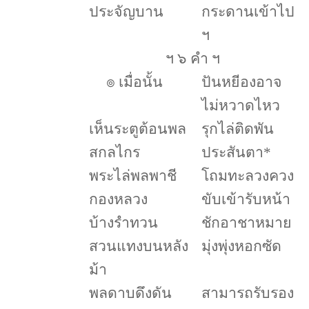
ประจัญบาน
กระดานเข้าไป
ฯ
ฯ ๖ คำ ฯ
๏
เมื่อนั้น
ปันหยีองอาจ
ไม่หวาดไหว
เห็นระตูต้อนพล
รุกไล่ติดพัน
สกลไกร
ประสันตา
*
พระไล่พลพาชี
โถมทะลวงควง
กองหลวง
ขับเข้ารับหน้า
บ้างรำทวน
ชักอาชาหมาย
สวนแทงบนหลัง
มุ่งพุ่งหอกซัด
ม้า
พลดาบดึงดัน
สามารถรับรอง