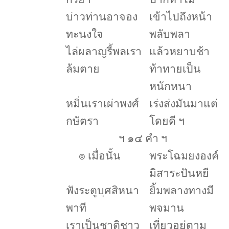
บ่าวท่านอาจอง
เข้าไปถึงหน้า
ทะนงใจ
พลับพลา
ไล่ผลาญรี้พลเรา
แล้วหยาบช้า
ล้มตาย
ท้าทายเป็น
หนักหนา
หมิ่นเราเผ่าพงศ์
เร่งส่งมันมาแต่
กษัตรา
โดยดี ฯ
ฯ ๑๔ คำ ฯ
๏
เมื่อนั้น
พระโฉมยงองค์
มิสาระปันหยี
ฟังระตูบุศสิหนา
ยิ้มพลางทางมี
พาที
พจมาน
เราเป็นชาติชาว
เที่ยวอยู่ตาม