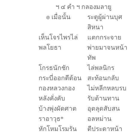
ฯ ๔ คำ ฯ กลองมลายู
๏
เมื่อนั้น
ระตูผู้ผ่านบุศ
สิหนา
เห็นโจรไพรไล่
แตกกระจาย
พลโยธา
พ่ายมาจนหน้า
ทัพ
โกรธนักชัก
ไล่พลนิกร
กระบี่ออกตีต้อน
สะท้อนกลับ
กองหลวงกอง
ไม่หลีกหลบรบ
หลังคั่งคับ
รับต้านทาน
บ้างพุ่งผัดศาต
อุตลุดสับสน
ราอาวุธ
*
อลหม่าน
หักโหมโรมรัน
ตีประดาหน้า