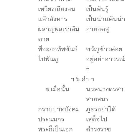
เหวี่ยงเถียงลน
เป็นพ้นรู้
แล้วสังหาร
เป็นน่าแค้นน่า
ผลาญพลเราล้ม
อายอดสู
ตาย
พี่จะยกทัพขันธ์
ขวัญข้าวค่อย
ไปพันตู
อยู่อย่าอาวรณ์
ฯ
ฯ ๖ คำ ฯ
๏
เมื่อนั้น
นวลนางดรสา
สายสมร
กราบบาทบังคม
ภูธรอย่าได้
ประนมกร
เสด็จไป
พระก็เป็นเอก
ดำรงราช