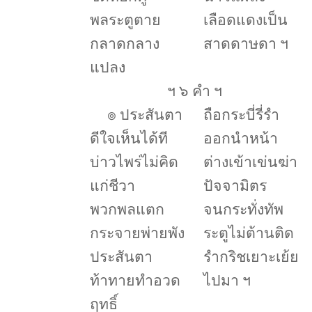
พลระตูตาย
เลือดแดงเป็น
กลาดกลาง
สาดดาษดา ฯ
แปลง
ฯ ๖ คำ ฯ
๏
ประสันตา
ถือกระบี่รี่รำ
ดีใจเห็นได้ที
ออกนำหน้า
บ่าวไพร่ไม่คิด
ต่างเข้าเข่นฆ่า
แก่ชีวา
ปัจจามิตร
พวกพลแตก
จนกระทั่งทัพ
กระจายพ่ายพัง
ระตูไม่ต้านติด
ประสันตา
รำกริชเยาะเย้ย
ท้าทายทำอวด
ไปมา ฯ
ฤทธิ์