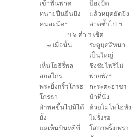
เข้าฟันฟาด
ป้องปัด
ทนายปืนยืนยิง
แล้วหยุดยัดยิง
คนละนัด
*
สาดซ้ำไป ฯ
ฯ ๖ คำ ฯ
เชิด
๏
เมื่อนั้น
ระตูบุศสิหนา
เป็นใหญ่
เห็นโยธีรี้พล
ชิงชัยไพรีไม่
สกลไกร
พ่ายพัง
*
พระยิ่งกริ้วโกรธ
กะระตะอาชา
โกรธา
ม้าที่นั่ง
ฝ่าพลขึ้นไปมิได้
ด้วยโมโหโอหัง
ยั้ง
ไม่รั้งรอ
แลเห็นปันหยีขี่
โสภาพริ้งเพรา