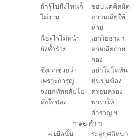
ถ้ารู้ไปถึงไหนก็
ชอบแต่คิดผิด
ไม่งาม
ความเสียให้
หาย
นี่อะไรไม่หนำ
เอาโยธามา
ยังซ้ำร้าย
ตายเสียก่าย
กอง
ซึ่งเราช่วยว่า
อย่าโมโหหัน
เพราะการุญ
หุนขุ่นข้อง
จงยกทัพกลับไป
ครอบครอง
ดังใจปอง
พาราให้
สำราญ ฯ
ฯ ๑๒ คำ ฯ
๏
เมื่อนั้น
ระตูบุศสิหนา