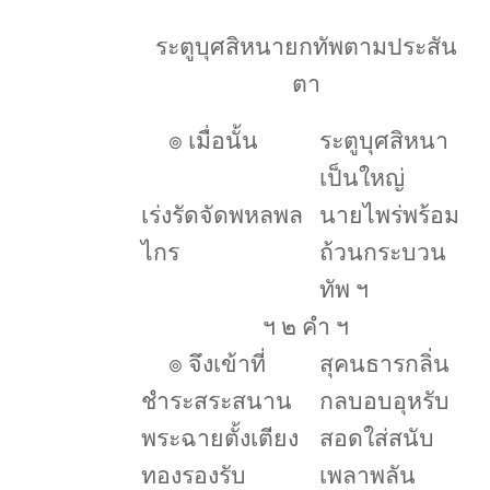
ระตูบุศสิหนายกทัพตามประสัน
ตา
๏
เมื่อนั้น
ระตูบุศสิหนา
เป็นใหญ่
เร่งรัดจัดพหลพล
นายไพร่พร้อม
ไกร
ถ้วนกระบวน
ทัพ ฯ
ฯ ๒ คำ ฯ
๏
จึงเข้าที่
สุคนธารกลิ่น
ชำระสระสนาน
กลบอบอุหรับ
พระฉายตั้งเตียง
สอดใส่สนับ
ทองรองรับ
เพลาพลัน