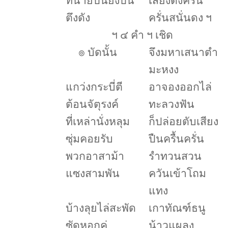
ทนายปืนยิงปืน
เสียงดังครื้น
ตึงดัง
ครั่นสนั่นดง ฯ
ฯ ๔ คำ ฯ เชิด
๏
บัดนั้น
จึงมหาเสนาตำ
มะหงง
แกว่งกระบี่ตี
อาจองออกไล่
ต้อนจัตุรงค์
ทะลวงฟัน
ที่เหล่านั่งหลุม
ก็ปล่อยตับเสียง
ซุ่มคอยรับ
ปืนครื้นครั่น
พวกอาสาม้า
รำทวนสวน
แซงสามพัน
ควันเข้าโถม
แทง
บ้างลุยไล่สะพัด
เกาทัณฑ์ธนู
ซัดหอกคู่
น้าวแผลง