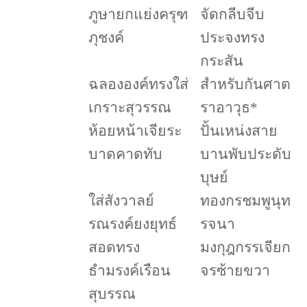
ภูษายกแย่งครุฑ
จัดกลีบจีบ
ภุชงค์
ประจงทรง
กระสัน
ฉลององค์ทรงใส่
สำหรับกันศาต
เกราะสุวรรณ
ราอาวุธ
*
ห้อยหน้าเจียระ
ปั้นเหน่งสาย
บาดคาดทับ
บานพับประดับ
บุษย์
ใส่สังวาลย์
ทองกรชมพูนุท
รณรงค์ยงยุทธ์
รจนา
สอดทรง
มงกุฎกรรเจียก
ธำมรงค์เรือน
จรซ้ายขวา
สุบรรณ