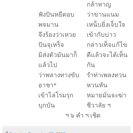
กล้าหาญ
ฟังปันหยีตอบ
ว่าขานแนม
พจมาน
เหน็บยิ่งเจ็บใจ
จึงร้องว่าเหวย
เข้ากับบ่าว
ปันจุเหร็จ
กล่าวเท็จแก้ไข
มิส่งตัวมันมาก็
ดีแล้วจะได้เห็น
แล้วไป
กัน
ว่าพลางทางขับ
รำท่าเพลงทวน
อาชา
*
หวนหัน
เข้าไล่โรมรุก
หมายมั่นจะฆ่า
บุกบัน
ชีวาลัย ฯ
ฯ ๖ คำ ฯ เชิด