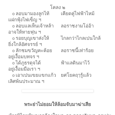
โคลง ๒
ลอบมามองลูกไท้
เคียดคู่ไฟฟ้าไหม้
o
แฝกฟุ้งไฟเข็ญ ฯ
ลอบแลเห็นเจ้าหล้า
ลอราชงามโอ่อ้า
o
อาจให้หายฟุน ฯ
รอยบุญเขาส่งให้
ไกลกว่าไกลเปนใกล้
o
ยิ่งใกล้อัศจรรย์ ฯ
ลักชมขวัญคะค้อย
ลอราชนี้เท่าร้อย
o
อยู่เงื้อมบทจร ฯ
ได้ภูธรดุจได้
ฟ้าแลดินมาไว้
o
อยู่เงื้อมมือเรา ฯ
เอาเปนเขยแขกแก้ว
ยศโยคฤๅรู้แล้ว
o
เลิศพ้นประมาณ ฯ
พระย่าไม่ยอมให้ล้อมจับมาฆ่าเสีย