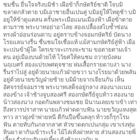
ชมชื่น ยื่นใจจริงบมิช้า เผือข้าก็กษัตริย์ชาติ
ใจบมิ
ขลาดกลัวตาย บมิเอาชายอื่นเปนคู่ บมิอยู่ให้ไทดูช้า บมิ
อยู่ให้ข้าดูแคลน
ครั้นพระเมือแมนเมืองฟ้า เผือข้าตาย
ตามราช พระบาทอย่าอาไลย สองเปลื้องสไบซ้ำซ่อน
ทรงผ้าอ่อนร่อนดาบ อยู่ตราบข้างจอมกษัตริย์ บัดนาง
โรยแลนางรื่น ชื่นชมใจเชื่อแท้
แม้สามกษัตริย์สู่ฟ้า เผือ
จะเปนข้าผู้ใด ใครเขาจะเกรงจะขาม ขอตายตามเจ้า
ตน
อยู่เมืองบนด้วยไท้ ไว้ยศให้คนชม ถวายบังคม
นฤเบศร์ สองแปรเพศดุจชาย
ห่มเสื้อกรายดาบง่า นาง
รื่นร่าไปสู่ อยู่ด้วยนายแก้วฝ่ายขวา นางโรยมาด้วยพลัน
อยู่ด้วยนายขวัญฝ่ายซ้าย บมิผ้ายจากเจียนกัน เห็น
อัศจรรย์จอมราช
พระบาทเสด็จอยู่กลาง สองนางแนบ
สองข้าง เจ้าช้างจูบสองศรี สองกษัตรีย์จูบท้าว
สองนาย
น้าวสองนาง กอดกันพลางชมเชย มินานเลยเขาเข้า เท่า
ถึงทวารปราสาท
นายแก้วฟาดดาบฟัน นายขวัญแทงสุด
ทาว ลาวฝูงข้าพ่ายหนี ตีกันปือขึ้นคลุก
ท้าวธก็รุกโรม
ฟัน ตายทับกันกลากลาศ หัวขาดตกเปนกลุ่ม เขาเร่งทุ่ม
หินผา
ดากันเข้าระเร้ง ไม้ไล่เท้งฝาทลาย ส่วนสองนายพี่
เลี้ยง รำร่อนรับอยู่เพี้ยง
ดังช้างเมามัน ฯ