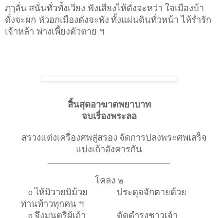
ฦๅลั่น
สนั่นทั่วทั้งเวียง ฟังเสียงไห้ดั่งจะหว่า ใจเมืองบ้า
ดั่งจะผก หัวอกเมืองดั่งจะพัง
ทั้งแผ่นดินทั่วหน้า ไห้ร่ำรัก
เจ้าหล้า พ่างเพี้ยงตัวตาย ฯ
สิ้นสุดอาฆาตพยาบาท
จบเรื่องพระลอ
สรวงแต่งเครื่องศพสู่สรอง
จัดการปลงพระศพเสร็จ
แบ่งเถ้าอังคารกัน
____________________________
โคลง ๒
ไห้มิวายมิม้วย
ประดุจจักตายด้วย
o
ท่านท้าวทุกคน ฯ
จึงมนตรีผู้เถ้า
ดัดดำรงชาวเจ้า
o