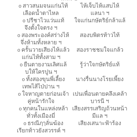
สาวสนมจนแก่นไท้
ไห้เจ็บไห้แสบไห้
o
เลือดน้ำตาไหล
แลนา ฯ
ปรีชาไวแว่นแท้
ใจแก่นกษัตริย์กล้าแล้
o
จึงตั้งใจตรง ฯ
สองพระองค์สร่างไห้
สองบพิตรท้าวไท้
o
จึ่งห้ามทั้งหลาย ฯ
ครั้นวายเสียงไห้แล้ว
สองราชชมใจแกล้ว
o
แก่นไท้ทั้งสาม ฯ
ยืนตายงามเลิศแล้
รู้ว่าใจกษัตริย์แท้
o
บให้ใครปูน ฯ
ทั้งสองขุนพี่เลี้ยง
นางรื่นนางโรยเพี้ยง
o
เทพไส้ไป่ปาน ฯ
ใจหาญตายก่อนเจ้า
เปนเพื่อนตายคลึงเคล้า
o
คู่หน้ารักใจ
บารนี ฯ
ทุกคนในแหล่งหล้า
เสียงสรรเสริญถ้วนหน้า
o
ทั่วทั้งเมืองมี่
มีแล ฯ
ธรณีฦๅลั่นฆ้อง
เสียงเสนาะฟ้าร้อง
o
เรียกท้าวยังสวรรค์ ฯ