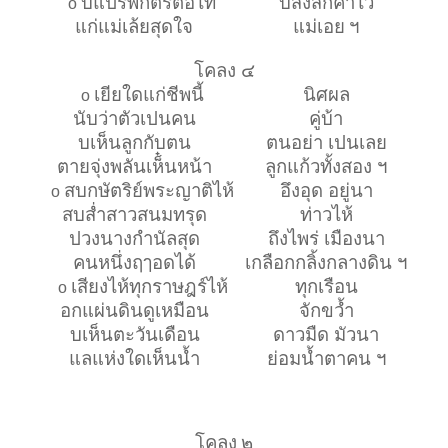
บแปรพักตรต่อไท้
บสั่งสักคำไว้
o
แก่แม่เล้ยสุดใจ
แม่เอย
ฯ
โคลง ๔
เยียใดแก่ชีพนี้
นิศผล
o
นับว่าตัวเปนคน
คู่บ้า
บเห็นลูกกับตน
ตนอย่า เปนเลย
ตายจุ่งพลันเห็๋นหน้า
ลูกแก้วทั้งสอง ฯ
สบกษัตริย์พระญาติไห้
อึงอุด อยู่นา
o
สบส่ำสาวสนมทรุด
ท่าวไห้
ปวงนางกำนัลสุด
ถึงไพร่ เมืองนา
คนหนึ่งฤๅอดได้
เกลือกกลิ้งกลางดิน ฯ
เสียงไห้ทุกราษฎร์ไห้
ทุกเรือน
o
อกแผ่นดินดูเหมือน
จักขว้ำ
บเห็นตะวันเดือน
ดาวมืด มัวนา
แลแห่งใดเห็นน้ำ
ย่อมน้ำตาคน ฯ
โคลง
๒