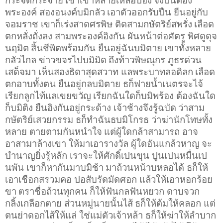
พระองค์ สองอนงค์บมิกลัว
เอาตัวออกรับปืน ยืนอยู่กับ
จอมราช เขาก็เร่งสาดศรพิษ ติดสามกษัตริย์สพรั่ง
เลือด
ตกหลั่งถั่งลง สามพระองค์อิงกัน ผันหน้าต่อศัตรู พิศดูดุจ
นฤมิต
สิ้นชีพิตพร้อมกัน ยืนอยู่ฉันบมิตาย
เขาทั้งหลาย
กลัวไกล ข่าวขจรไปบมิมิด
ถึงท้าวพิษณุกร ภูธรด่วน
เสด็จมา เห็นสองธิดาสุดสวาท แลพระบาทลอดิลก
เลือด
ตกอาบทั้งตน ยืนอยู่กลบมิตาย ธก็ฟายน้ำเนตรจะไจ้
เรียกลูกไท้แลเขยขวัญ
เรียกฉันใดก็บมิพร้อง ต้องฉันใด
ก็บมิติง ยืนอิงกันอยู่กระด้าง เจ้าช้างจึงรู้ฉบัด
ว่าสาม
กษัตริย์เสวยกรรม ธก็ทำฉันธบมิโกรธ ว่าฆ่านักโทษทั้ง
หลาย ตายตามกันหนำใจ
แต่ผู้ใดกล้าสามารถ อาจ
อาสามาล้างเขา ให้มาเอารางวัล ผู้ใดอันแกล้วหาญ
จะ
บำนาญยิ่งรู้หลัก เราจะให้ศักดิ์เปนขุน ปูนเปนหมื่นเป
นพัน เขาก็หากันมาบมิช้า
มาถ้วนหน้าบหลอได้ ธก็ให้
เอาเชือกสรวมคอ ปอสับรัดมัดศอก แล้วให้เอาหอกร้อย
ขา
ตราชื่อถ้วนทุกคน ก็ให้ฟันกลฟันหยวก ดาบจวก
กลิ้งเกลือกตาย ส่วนหมู่นายนั้นไส้
ธก็ให้ต้มให้คลอก แต่
ตนย่าดอกไส้ให้แล่ ใช่แม่ตัวเจ้าหล้า ธก็ให้ฆ่าให้ลำบาก