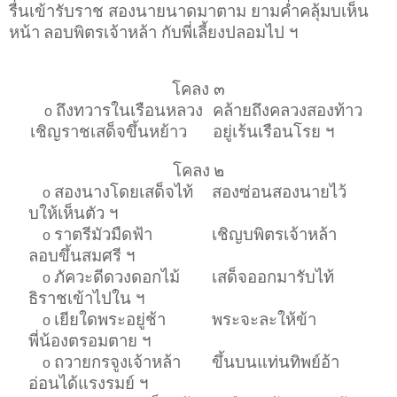
รื่นเข้ารับราช สองนายนาดมาตาม ยามค่ำคลุ้มบเห็น
หน้า
ลอบพิตรเจ้าหล้า กับพี่เลี้ยงปลอมไป ฯ
โคลง ๓
ถึงทวารในเรือนหลวง
คล้ายถึงคลวงสองท้าว
o
เชิญราชเสด็จขึ้นหย้าว
อยู่เร้นเรือนโรย ฯ
โคลง
๒
สองนางโดยเสด็จไท้
สองซ่อนสองนายไว้
o
บให้เห็นตัว ฯ
ราตรีมัวมืดฟ้า
เชิญบพิตรเจ้าหล้า
o
ลอบขึ้นสมศรี ฯ
ภัควะดีดวงดอกไม้
เสด็จออกมารับไท้
o
ธิราชเข้าไปใน ฯ
เยียใดพระอยู่ช้า
พระจะละให้ข้า
o
พี่น้องตรอมตาย ฯ
ถวายกรจูงเจ้าหล้า
ขึ้นบนแท่นทิพย์อ้า
o
อ่อนได้แรงรมย์ ฯ