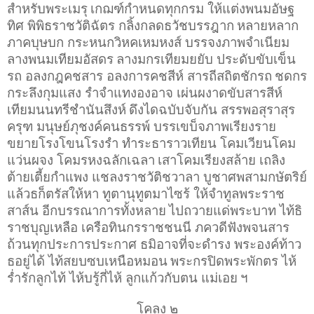
สำหรับพระเมรุ
เกฌฑ์กำหนดทุกกรม ให้แต่งพนมอัษฐ
ทิศ พิพิธราชวัติฉัตร กลิ้งกลดธวัชบรรฎาก
หลายหลาก
ภาคบุษบก กระหนกวิหคเหมหงส์ บรรจงภาพจำเนียม
ลางพนมเทียมอัสดร
ลางมกรเทียมยยับ ประดับขับเข็น
รถ อลงกฎคชสาร อลงการคชสีห์ สารถีสถิตชักรถ
ชดกร
กระลึงกุมแสง รำจำแทงองอาจ เผ่นผงาดขับสารสีห์
เทียมนนทรีชำนันสึงห์
ดึงไดฉบับจับกัน สรรพอสุราสุร
ครุฑ มนุษย์ภุชงค์คนธรรพ์ บรรเขบ็จภาพเรียงราย
ขยายโรงโขนโรงรำ ทำระธาราวเทียน โคมเวียนโคม
แว่นผจง โคมรหงฉลักเฉลา
เสาโคมเรียงสล้าย เถลิง
ต้ายเตี้ยกำแพง แชลงราชวัติชวาลา บูชาศพสามกษัตริย์
แล้วธก็ตรัสให้หา ทูตานุทูตมาไซร้ ให้จำทูลพระราช
สาส์น อีกบรรณาการทั้งหลาย
ไปถวายแด่พระบาท ไท้ธิ
ราชบุญเหลือ เครือทินกรราชชนนี ภควดีฟังพจนสาร
ถ้วนทุกประการประกาศ ธมิอาจที่จะดำรง พระองค์ท้าว
ธอยู่ได้ ไท้สยบซบเหนือหมอน
พระกรปิดพระพักตร ไห้
ร่ำรักลูกไท้ ไห้บรู้กี่ไห้ ลูกแก้วกับตน แม่เอย
ฯ
โคลง ๒