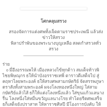
โศกคลุมสรวง
สรองจัดการแต่งศพทั้งเจ็ดตามราชประเพณี แล้วส่ง
ข่าวให้สรวง
พิลาปรำพันของพระนางบุญเหลือ
สลดกำสรวลทั่ว
สรวง
____________________________
ร่าย
มี่อึงอรรณพไห้ เมืองหลวงไข้ทุกด้าว สมเด็จท้าวพิ
o
ไชยพิษณุกร
ธให้นำบังอรราชเทพี ดาราวดีเสด็จไป สู่
คฤหาไลยพระองค์ ธให้สรงศพสามกษัตริย์
จัดสรรพภูษา
ตราสังทั้งสามพระองค์ ผจงโลงทองหนึ่งใหญ่ ใส่สาม
กษัตริย์แล้วไส้
ธก็ให้แต่งโลงหนึ่งแล้ว ใส่ขุนแก้วแลนาง
รื่น โลงหนึ่งใส่หมื่นขวัญแลนางโรย
ทำโดยรีตศพเสร็จ
ธก็เสด็จยังปราสาท ให้หาราชศิลปี มีโองการบังคับ ให้