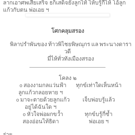
ลากเอาศพเสียเสร็จ ธก็เสด็จยังลูกไท้ ไห้บรู้กี่ไห้ โอ้ลูก
แก้วกับตน พ่อเอย ฯ
โศกคลุมสรอง
พิลาปรำพันของ
ท้าวพิไชยพิษณุกร
แล
พระนางดารา
วดี
มี่ไห้ทั่วทังเมืองสรอง
____________________________
โคลง ๒
สองงามกลแว่นฟ้า
ทุกข์เท่าใดเห็นหน้า
o
ลูกแก้วกลอยหาย ฯ
มาจะตายด้วยลูกแก้ว
เจ็บพ่อบรู้แล้ว
o
อยู่ได้ฉันใด ฯ
หัวใจพ่อผกขว้ำ
ทุกข์บรู้กี่ซ้ำ
o
สองอ่อนไท้ธิดา
พ่อเอย
ฯ
ร่าย