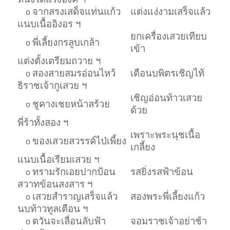
จากสรงเสด็จแท่นแก้ว
แต่งแง่งามเสร็จแล้ว
o
แนบเนื้ออิงอร ฯ
ยกเครื่องเสวยเทียบ
พี่เลี้ยงกรลูบเกล้า
o
เข้า
แต่งตั้งเตรียมถวาย ฯ
สองสายสมรอ่อนไหว้
เตือนบพิตรเชิญไท้
o
ธิราชเจ้ากูเสวย ฯ
เชิญอ่อนท้าวเสวย
ชูคางเชยหน้าสร้วย
o
ด้วย
พี่ร้าทั้งสอง ฯ
เพราะพระนุชเนื้อ
ของเสวยสวรรค์ไป่เพี้ยง
o
เกลี้ยง
แนบเนื้อเรียมเสวย ฯ
ทรามรักเอยปากป้อน
รสยิ่งรสฟ้าข้อน
o
สวาทข้อนสงสาร ฯ
เสวยสำราญเสร็จแล้ว
สองพระพี่เลี้ยงแก้ว
o
นบท้าวทูลเตือน ฯ
ตวันจะเลื่อนลับฟ้า
จอมราชเจ้าอย่าช้า
o