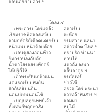
อ่อนเอ้ยยามควร ฯ
โคลง ๔
พระอวรบใคร่แคล้ว
คลาเรียม
o
เรียมราชพิศสองเสงี่ยม
ละห้อย
สามกษัตริย์เดือดแดเกรียม
กรมสวาท แลนา
หน้าแนบหน้าค้อยค้อย
คล่าวน้ำตาไหล ฯ
เอนดูสองอ่อนท้าว
ทรามรัก ท่านนา
o
ก้มกราบลงกับตัก
ท่านไท้
น้ำตาโสรจสรงพักตร์
แถวดั่ง ลงนา
ไห้บ่รู้กี่ไห้
สอื้นอาดูร ฯ
อ้าพระปิ่นเกล้าแผ่น
ธรณินทร์
o
แต่แรกเรียมฟังยิน
ข่าวไท้
จักกินบ่เปนกิน
ครวญใคร่ พระนา
นอนบ่เปนนอนไข้
สวาทถ้าฟังสาร ฯ
บุญบลทุกเทพย์เจ้า
จอมผา
o
ทั้งเทพย์พฤกษาสิง
หมู่ไม้