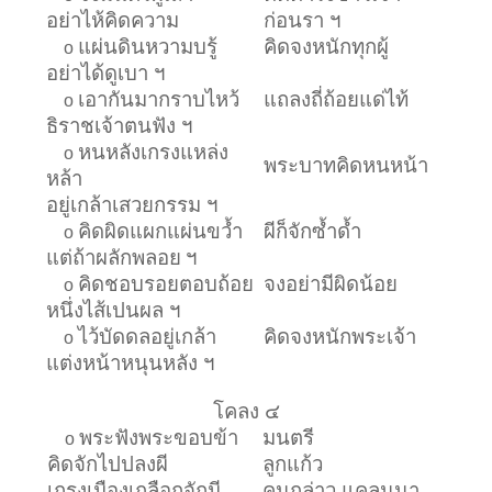
อย่าไห้คิดความ
ก่อนรา ฯ
แผ่นดินหวามบรู้
คิดจงหนักทุกผู้
o
อย่าได้ดูเบา ฯ
เอากันมากราบไหว้
แถลงถี่ถ้อยแด่ไท้
o
ธิราชเจ้าตนฟัง ฯ
หนหลังเกรงแหล่ง
o
พระบาทคิดหนหน้า
หล้า
อยู่เกล้าเสวยกรรม ฯ
คิดผิดแผกแผ่นขว้ำ
ผีก็จักซ้ำด้ำ
o
แต่ถ้าผลักพลอย
ฯ
คิดชอบรอยตอบถ้อย
จงอย่ามีผิดน้อย
o
หนึ่งไส้เปนผล ฯ
ไว้บัดดลอยู่เกล้า
คิดจงหนักพระเจ้า
o
แต่งหน้าหนุนหลัง ฯ
โคลง ๔
พระฟังพระขอบข้า
มนตรี
o
คิดจักไปปลงผี
ลูกแก้ว
เกรงเมืองเกลือกจักมี
คนกล่าว แคลนนา