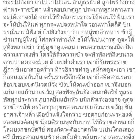
ขจรไปถึงย่า
ย่าไปว่าไปวอน อ้าภูธรธิบดี ลูกไพรีใจกาจ
ฆ่าพระราชบิดา แล้วลอบมาดูถูก ประมาทลูกหลานเรา
จะให้เอาจงได้ อย่าไว้ช้าดัสกร
เราจะให้ฟอนให้ฟัน เรา
จะให้บั่นให้แล่ ทุกกระแบ่จงหนำใจ
วอนเท่าใดก็ดี
ปิ่น
ธรณีนาถมิฟัง ย่าไปยังวังย่า ว่าแก่หมู่ทกล้าทหาร ข้าผู้
ชำนาญผู้ใหญ่
ใส่กลว่าท่านไท้ ธให้ไว้เปนงารตู ตูจะให้
สูทั้งหลายฆ่า ว่าผู้ดูชาดูแคลน
แหนความเราจงมิด ปิด
ความเราจงทั่ว ใครให้รั่วความขำ จะทำทัณฑ์ถึงขนาด
ดาบปาดคอจงม้วย ด้วยบยำคำเรา เขาก็รับพระราช
ฎีกา ขันอาสาอคร้าว ท้าวธิราชท่าดู
เล่ห์กลตูจะเอา เขา
ก็ลอบแต่งกันกั้น ครั้นราตรีดึกสงัด เขาก็สพัดสามรอบ
ล้อมขอบเขตนิเวศน์วัง ขังบให้คนเข้าออก เขาจึงบอก
แก่นายแก้วนายขวัญ
สองฟังพลันยังจอมกษัตริย์ ทูลระ
หัสทุกประการ ภูบาลยิ้มแย้มหัว บมิกลัวเร่งองอาจ
ดูดุจ
ราชไกรสีห์ ครวีอาวุธภุชพล ตนนายแก้วนายขวัญ ขัน
อาสาเจ้าหล้า
เผือข้าแจ้งใจถวาย ขอตายก่อนพระองค์
สองอนงค์อนุช น้อมศิรามพุชกับบาท ไท้ธิราชสาหส
ธก็
โลมบงกชกษัตรีย์ สองภัควะดีอย่าตกใจ บเปนใดณสอง
ศรี มีพระสาสนชมชัว
ค่อยยิ้มหัวเหล้นพลาง สองนางจึ่ง