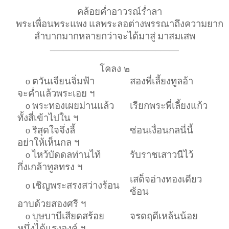
คล้อยค่ำอาวรณ์ร่ำลา
พระเพื่อนพระแพง
แลพระลอต่างพรรณาถึงความยาก
ลำบากมากหลายกว่าจะได้มาสู่
มาสมเสพ
____________________________
โคลง ๒
ตวันเจียนจิ่มฟ้า
สองพี่เลี้ยงทูลอ้า
o
จะค่ำแล้วพระเอย ฯ
พระทองเผยม่านแล้ว
เรียกพระพี่เลี้ยงแก้ว
o
ทั้งสี่เข้าไปใน ฯ
ริสุดใจจึ่งลี้
ซ่อนเงื่อนกลนี่นี้
o
อย่าให้เห็นกล ฯ
ไหว้บัดดลท่านไท้
รับราชเสาวนีไว้
o
กึ่งเกล้าทูลทรง ฯ
เสด็จอ่างทองเดียว
เชิญพระสรงสว่างร้อน
o
ซ้อน
อาบด้วยสองศรี ฯ
บุษบาบีเสียดสร้อย
จรดฤดีเหล้นน้อย
o
หนึ่งได้แรงองค์ ฯ