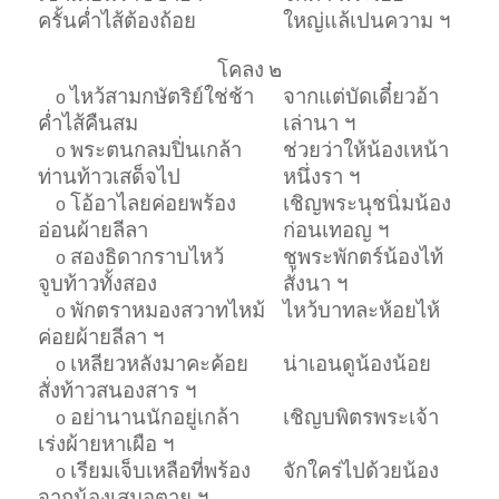
ครั้นค่ำไส้ต้องถ้อย
ใหญ่แล้เปนความ ฯ
โคลง
๒
ไหว้สามกษัตริย์ใช่ช้า
จากแต่บัดเดี๋ยวอ้า
o
ค่ำไส้คืนสม
เล่านา ฯ
พระตนกลมปิ่นเกล้า
ช่วยว่าให้น้องเหน้า
o
ท่านท้าวเสด็จไป
หนึ่งรา ฯ
โอ้อาไลยค่อยพร้อง
เชิญพระนุชนิ่มน้อง
o
อ่อนผ้ายลีลา
ก่อนเทอญ ฯ
สองธิดากราบไหว้
ชูพระพักตร์น้องไท้
o
จูบท้าวทั้งสอง
สั่งนา ฯ
พักตราหมองสวาทไหม้
ไหว้บาทละห้อยไห้
o
ค่อยผ้ายลีลา ฯ
เหลียวหลังมาคะค้อย
น่าเอนดูน้องน้อย
o
สั่งท้าวสนองสาร ฯ
อย่านานนักอยู่เกล้า
เชิญบพิตรพระเจ้า
o
เร่งผ้ายหาเผือ ฯ
เรียมเจ็บเหลือที่พร้อง
จักใคร่ไปด้วยน้อง
o
จากน้องเสมอตาย ฯ