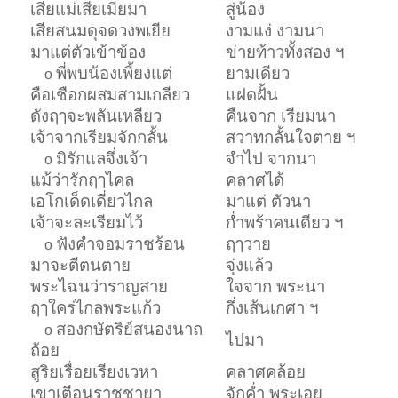
เสียแม่เสียเมียมา
สู่น้อง
เสียสนมดุจดวงพเยีย
งามแง่ งามนา
มาแต่ตัวเข้าข้อง
ข่ายท้าวทั้งสอง ฯ
พี่พบน้องเพี้ยงแต่
ยามเดียว
o
คือเชือกผสมสามเกลียว
แฝดฝั้น
ดังฤๅจะพลันเหลียว
คืนจาก เรียมนา
เจ้าจากเรียมจักกลั้น
สวาทกลั้นใจตาย ฯ
มิรักแลจึ่งเจ้า
จำไป จากนา
o
แม้ว่ารักฤๅไคล
คลาศได้
เอโกเด็ดเดี่ยวไกล
มาแต่ ตัวนา
เจ้าจะละเรียมไว้
ก่ำพร้าคนเดียว ฯ
ฟังคำจอมราชร้อน
ฤๅวาย
o
มาจะตีตนตาย
จุ่งแล้ว
พระไฉนว่าราญสาย
ใจจาก พระนา
ฤๅใคร่ไกลพระแก้ว
กึ่งเส้นเกศา ฯ
สองกษัตริย์สนองนาถ
o
ไปมา
ถ้อย
สูริยเรื่อยเรียงเวหา
คลาศคล้อย
เขาเตือนราชชายา
จักค่ำ พระเอย