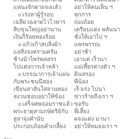
แหนงจักตายจงแล้ว
อย่าให้คนเห็น ฯ
เร่งหาผู้รู้รอบ
ทุกการ
o
เฉลียวฉลาดไวโวหาร
ถ่องถ้อย
สิบขุนใหญ่อย่านาน
เตรียมแต่ง พลันนา
เงินก็ร้อยทองร้อย
ชั่งให้เอาไป ฯ
แก้วเก้าสบสิ่งผ้า
แพรพรรณ
o
แลสิ่งจงครามครัน
อย่าช้า
ช้างม้าไพร่พลสรร
เอาแต่ เร็วนา
ไปแต่งการเจ้าหล้า
แม่เที้ยรต่างตัว ฯ
บรรณาการเจ้าแผ่น
ดินสรอง
o
กับพระชนนีสอง
พี่น้อง
เขียนสาส์นใส่ลานทอง
เร็วเร่ง ไปนา
สงวนชอบอย่าให้ข้อง
ข่าวร้ายถึงเรา ฯ
เสร็จศพจอมราชแล้ว
ขอรับ
o
พระธาตุสามกษัตริย์กับ
พี่เลี้ยง
สูลาจุ่งคำนับ
ผจงแต่ง มานา
ประกอบถ้อยคำเกลี้ยง
อย่าให้หมองเรา ฯ