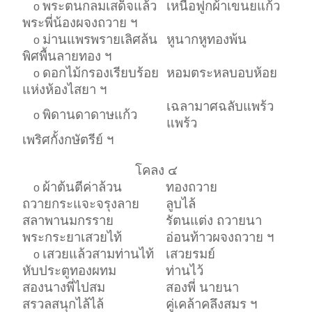
พระตนกลมเสด็จแล้ว
เหนือฟูกผ้าเขนยแก้ว
o
พระพี่น้องผจงถวาย ฯ
ม่านแพรพรายเลิศล้น
หูนากหูทองพ้น
o
พิศพื้นลายทอง ฯ
ดอกไม้กรองเรียบร้อย
หอมตระหลบอบห้อย
o
แห่งห้องไสยา ฯ
เฉลามาศฉลับแพร้ว
พิดานดาดาษแก้ว
o
แพร้ว
เพริศกั้งกษัตรีย์ ฯ
โคลง ๔
ผ้าต้นตีค่าล้วน
ทองถวาย
o
ถวายกระแจะจรุงลาย
ลูบไล้
สลาพานมกรราย
รัตนแต่ง ถวายนา
พระกระยาเสวยไท้
อ่อนท้าวผจงถวาย ฯ
เสวยแล้วสามท่านไท้
เสวยรมย์
o
หับประตูทองผทม
ท่านไว้
สองนางพี่ไปสม
สองพี่ นายนา
สรวลสนุกไล้ไล้
คู่เคล้าคลึงสมร ฯ