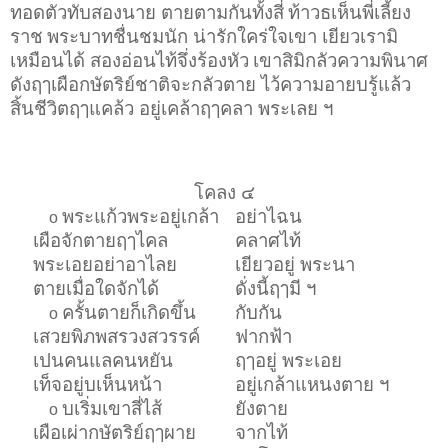
ทอดตัวทับสองนาย ตายตามกันทั้งสี่
ท้าวธเห็นพี่เลี้ยง
ราช
พระบาทชื่นชมนัก น่ารักใคร่ใจเขา เยียวเรามิ
เหมือนได้ สองอ่อนไท้จึ่งร้องหัว
เขาสิมิกลัวความพินาศ
ดังฤๅเผือกษัตริย์ชาติจะกลัวตาย ไว้ความอายบรู้แล้ว
สิ้นชีวิตฤๅแคล้ว อยู่เคล้าฤๅคลา พระเลย ฯ
โคลง ๔
พระแก้วพระอยู่เกล้า
อย่าไฉน
o
เผือจักตายฤๅไคล
คลาศไท้
พระเอยอย่าอาไลย
เยียวอยู่ พระนา
ตายเมื่อใดจักได้
ดั่งนี้ฤๅมี ฯ
ครั้นตายก็เกิดขึ้น
กับกัน
o
เสวยพิภพสรวงสวรรค์
ฟากฟ้า
เปนคนแลคนหยัน
ฤๅอยู่ พระเอย
เท็จอยู่บเห็นหน้า
อยู่เกล้าแหนงตาย ฯ
บเริ่มเขาสี่ไส้
ยังตาย
o
เผือเผ่ากษัตริย์ฤๅผาย
จากไท้