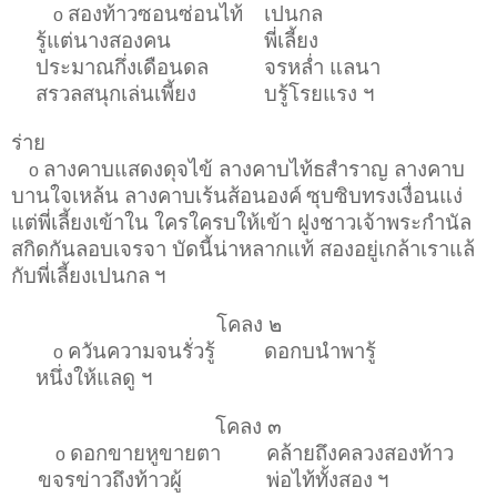
สองท้าวซอนซ่อนไท้
เปนกล
o
รู้แต่นางสองคน
พี่เลี้ยง
ประมาณกึ่งเดือนดล
จรหล่ำ แลนา
สรวลสนุกเล่นเพี้ยง
บรู้โรยแรง ฯ
ร่าย
ลางคาบแสดงดุจไข้ ลางคาบไท้ธสำราญ ลางคาบ
o
บานใจเหล้น ลางคาบเร้นส้อนองค์
ซุบซิบทรงเงื่อนแง่
แต่พี่เลี้ยงเข้าใน ใครใครบให้เข้า ฝูงชาวเจ้าพระกำนัล
สกิดกันลอบเจรจา บัดนี้น่าหลากแท้ สองอยู่เกล้าเราแล้
กับพี่เลี้ยงเปนกล
ฯ
โคลง ๒
ควันความจนรั่วรู้
ดอกบนำพารู้
o
หนึ่งให้แลดู ฯ
โคลง ๓
ดอกขายหูขายตา
คล้ายถึงคลวงสองท้าว
o
ขจรข่าวถึงท้าวผู้
พ่อไท้ทั้งสอง
ฯ