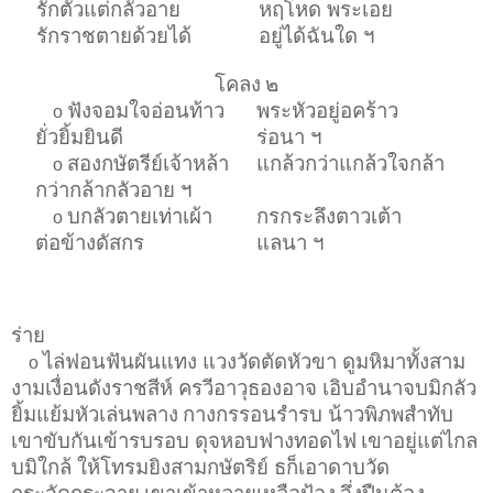
รักตัวแต่กลัวอาย
หฤโหด พระเอย
รักราชตายด้วยได้
อยู่ได้ฉันใด ฯ
โคลง
๒
ฟังจอมใจอ่อนท้าว
พระหัวอยู่อคร้าว
o
ยั่วยิ้มยินดี
ร่อนา ฯ
สองกษัตรีย์เจ้าหล้า
แกล้วกว่าแกล้วใจกล้า
o
กว่ากล้ากลัวอาย ฯ
บกลัวตายเท่าเผ้า
กรกระลึงตาวเต้า
o
ต่อข้างดัสกร
แลนา ฯ
ร่าย
ไล่ฟอนฟันผันแทง แวงวัดตัดหัวขา ดูมหิมาทั้งสาม
o
งามเงื่อนดังราชสีห์ ครวีอาวุธองอาจ เอิบอำนาจบมิกลัว
ยิ้มแย้มหัวเล่นพลาง
กางกรรอนรำรบ น้าวพิภพสำทับ
เขาขับกันเข้ารบรอบ ดุจหอบฟางทอดไฟ
เขาอยู่แต่ไกล
บมิใกล้ ให้โทรมยิงสามกษัตริย์ ธก็เอาดาบวัด
กระจัดกระจาย
เขาเข้าหลายเหลือป้อง
จึ่งปืนต้อง