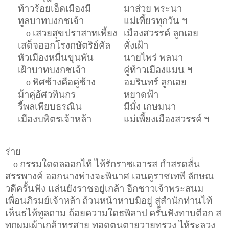
ท้าวร้อยเอ็ดเมืองมี
มาส่วย พระนา
ทูลบาทบงกชเจ้า
แม่เที้ยรทุกวัน ฯ
เสวยสุขปราสาทเพี้ยง
เมืองสวรรค์ ลูกเอย
o
เสด็จออกโรงกษัตริย์คัล
คั่งเฝ้า
หัวเมืองหมื่นขุนพัน
นายไพร่ พลนา
เฝ้าบาทบงกชเจ้า
คู่ท้าวเมืองแมน ฯ
พิศช้างคือคู่ช้าง
อมรินทร์ ลูกเอย
o
ม้าคู่อัศวทินกร
หยาดฟ้า
รี้พลเพียบธรณิน
มีมั่ง เกษมนา
เมืองบพิตรเจ้าหล้า
แม่เพี้ยงเมืองสวรรค์
ฯ
ร่าย
กรรมใดดลออกไท้ ไห้รักราชเอารส กำสรดสั่น
o
สรรพางค์ ออกนางพ่างจะพินาศ เอนดูราชเทพี
ลักษณ
วดีครั้นฟัง แล่นยังราชอยู่เกล้า อีกชาวเจ้าพระสนม
เพื่อนภิรมย์เจ้าหล้า
ถ้วนหน้าหาบมิอยู่ สู่สำนักท่านไท้
เห็นธไห้ทูลถาม ถ้อยความใดธพิลาป
ครั้นฟังทาบตีอก ส
ทกผมเผ้าเกล้าทรสาย ทอดตนตายวายทรวง ไห้ระลวง