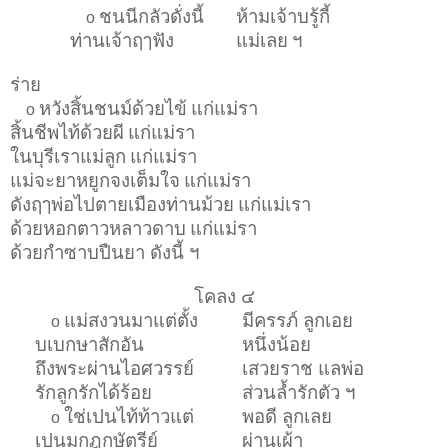
ชนนีกลัวดั่งนี้
ห้ามเจ้าบรู้กี้
o
ท่านเจ้าฤๅฟัง
แม่เลย
ฯ
ร่าย
หวังสิ้นชนม์ด้วยไข้
แก่แม่รา
o
สิ้นชีพไท้ด้วยผี
แก่แม่รา
ในบุรีเราแม่ลูก
แก่แม่รา
แม่จะยาหยูกจงเต็มใจ
แก่แม่รา
ดังฤๅพ่อไปตายเมืองท่านม้วย
แก่แม่เรา
ด้วยหอกตาวหลาวดาบ
แก่แม่รา
ด้วยกำซาบปืนยา ดังนี้ ฯ
โคลง ๔
แม่สงวนมาแต่ตั้ง
มีครรภ์ ลูกเอย
o
บเบกษาสักอัน
หนึ่งน้อย
ถึงพระผ่านไอศวรรย์
เสวยราช แลพ่อ
รักลูกรักได้ร้อย
ส่วนล้ำรักตัว ฯ
ใช่เปนไท้ท้าวแต่
พอดี ลูกเลย
o
เปนมกุฎกษัตรีย์
ผ่านเผ้า