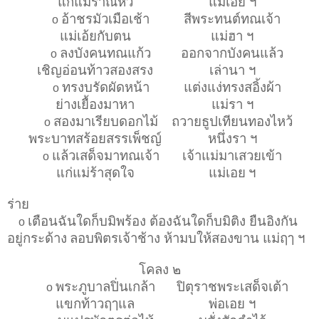
แก่แม่ร้าณหัว
แม่เอย ฯ
อ้าชรมัวเมือเช้า
สีพระทนต์ทณเจ้า
o
แม่เอ้ยกับตน
แม่ฮา ฯ
ลงบังคนทณแก้ว
ออกจากบังคนแล้ว
o
เชิญอ่อนท้าวสองสรง
เล่านา ฯ
ทรงบรัดผัดหน้า
แต่งแง่ทรงสอิ้งผ้า
o
ย่างเยื้องมาหา
แม่รา ฯ
สองมาเรียบดอกไม้
ถวายธูปเทียนทองไหว้
o
พระบาทสร้อยสรรเพ็ชญ์
หนึ่งรา ฯ
แล้วเสด็จมาทณเจ้า
เจ้าแม่มาเสวยเข้า
o
แก่แม่ร้าสุดใจ
แม่เอย
ฯ
ร่าย
เตือนฉันใดก็บมิพร้อง ต้องฉันใดก็บมิติง ยืนอิงกัน
o
อยู่กระด้าง
ลอบพิตรเจ้าช้าง ห้ามบให้สองขาน แม่ฤๅ ฯ
โคลง ๒
พระภูบาลปิ่นเกล้า
ปิตุราชพระเสด็จเต้า
o
แขกท้าวฤๅแล
พ่อเอย ฯ