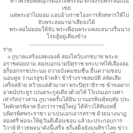
ท้าวพิไชยพิษณุกรต้องใจพระลอ ตกลงรับพระลอเปน
เขย
แต่พระย่าไม่ยอม แอบอ้างราชโองการสั่งทหารให้ไป
จับพระลอมาฆ่าเสียจงได้
พระลอไม่ยอมให้จับ พระเพื่อนพระแพงแลนางรื่นนาง
โรยสู้อยู่เคียงข้าง
____________________________
ร่าย
ภูบาลแสร้งแสดงองค์ สองไหว้บงกชบาท พระล
o
อราชค่อยถาม สองบอกนามปิตุราช
พระบาทไท้เลืองลอ
ธก็ยอกรกชประนม ถวายบังคมชมชื่น ยื่นความชอบ
นอบทูล
ว่านเรสูรเจ้าหล้า ข้าร้างราชสมบัติ สลัดเสีย
เสร็จสล้าย หว้ายแต่ตัวมาหา
พระปิตุราธิราช ข้าขอฝาก
อาตม์ประยูร เปนตระกูลเดียวด้วยไท้ ไว้เปนเอกวงศา
เท่ากัลปาวสาน ภูบาลครั้นได้ยิน บานอรพินทุ์หฤทัย ประ
ไพพักตรพิลาศ
ยิ่งกว่าราชผู้ใหญ่ ได้ท้าวไส้สัมฤทธิ์
บพิตรพิศพระราชา มาเปนเอกเอารสราช
ด้วยนางนาฎ
สองศรี
พ่อจะให้ดูวันดีเดือนชอบ
แล้วจะประกอบการ
วิวาห์
ท้าวธพจนาดังนี้เสร็จ ธก็เสด็จยังมนทิราไลย
ข่าว