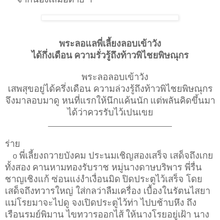
พระลอแลพี่เลี้ยงลอบเข้าวัง
ได้กึ่งเดือน
ความรั่วรู้ถึงท้าวพิไชยพิษณุกร
พระลอลอบเข้าวัง
เสพสุขอยู่ได้ครึ่งเดือน ความล่วงรู้ถึงท้าวพิไชยพิษณุกร
จึงมาลอบมาดู หนที่แรกให้นึกแค้นนัก
แต่พลันคิดขึ้นมา
ได้ว่าควรรับไว้เปนเขย
____________________________
ร่าย
พี่เลี้ยงถวายบังคม ประนมเชิญสองเสร็จ เสด็จถึงเกย
o
ทั้งสอง
คานหามทองรับราช หมู่นางดาษบริพาร พี่รื่น
ชาญเชิงแก้ ซ่อนแง่งำเงื่อนมิด
ปิดประตูไว้เสร็จ โดย
เสด็จถึงทวารใหญ่ ใส่กลว่าลืมเครื่อง เบื้องในรัตนไสยา
แม่โรยมาจะไปดู จงเปิดประตูไว้ท่า ไปบช้าบหึง ถึง
เรือนรมย์พิมาน ไขทวารออกไส้
ให้นางโรยอยู่เฝ้า นาง