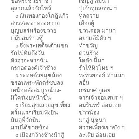
ขอพระช่วยราชา
เชิญสู่ สมนา
ลุลาภแล้วจักไหว้
ปู่เจ้าทุกสถาน ฯ
เงินทองกองโกฏิแก้ว
ทูลถวาย
o
สารสอดงาทองควาย
เผือกผู้
บุญบลร่นร้องขวาย
ขวนรอด มานา
แม้บ่สมท้าวชู้
อย่าแล้มีผัว ฯ
จึ่งพระเสด็จเต้าแขก
ทำขวัญ
o
รักไป่ทันถึงวัน
ด่วนร้าง
ดังฤๅจะจากฉัน
ใดดั่ง นี้นา
กรกอดองค์เจ้าช้าง
ร่ำไห้หิวโหย ฯ
ระทดด้วยนุชน้อง
ระทวยองค์ ท่านนา
o
ซรอนพระพักตร์ซบลง
สอื้น
เหนือหลังสมบูรณ์บง-
กชมาศ กูเอย
มิใคร่เงยหน้าขึ้น
จากเจ้าจอมสมร ฯ
เรียมสุขเสวยสุขเพี้ยง
อมรินทร์ อ่อนเอย
o
ครั้นแรกเรียมฟังยิน
ข่าวน้อง
บินลุพี่จักบิน
มาสู่ นุชนา
มาบ่ได้ข่ายข้อง
สวาทเพี้ยงเขาขัง ฯ
เมืองกว้างช้างม้าสู้
ละเสีย อ่อนเอย
o