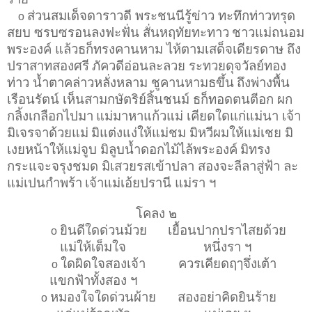
ส่วนสมเด็จดาราวดี พระชนนีรู้ข่าว ทะทึกท่าวทรุด
o
สยบ ซรบซรอนลงฟะฟั่น สั่นหฤทัยทะทาว
ชาวแม่ถนอม
พระองค์ แล้วธก็ทรงคานหาม ไห้ตามเสด็จเดียรดาษ ถึง
ปราสาทสองศรี
ภัควดีอ่อนละลวย ระทวยดุจวัลย์ทอง
ท่าว น้ำตาคล่าวหลั่งหลาม ชูคานหามธขึ้น
ถึงพ่างพื้น
เรือนรัตน์ เห็นสามกษัตริย์สิ้นชนม์ ธก็ทอดตนตีอก ผก
กลิ้งเกลือกไปมา
แม่มาหาแก้วแม่ เคียดใดแก่แม่นา เจ้า
มิเจรจาด้วยแม่
มิแต่งแง่ให้แม่ชม มิหวีผมให้แม่เชย มิ
เงยหน้าให้แม่จูบ มิลูบน้ำดอกไม้ไล้พระองค์
มิทรง
กระแจะจรุงชมด มิเสวยรสเข้าปลา สองจะลีลาสู่ฟ้า ละ
แม่เปนกำพร้า
เจ้าแม่เอ้ยปรานี แม่รา ฯ
โคลง ๒
ยินดีใดด่วนม้วย
เยื้อนปากปราไสยด้วย
o
แม่ให้เต็มใจ
หนึ่งรา ฯ
ใดผิดใจสองเจ้า
ควรเคียดฤๅจึ่งเต้า
o
แขกฟ้าทั้งสอง ฯ
หมองใจใดด่วนผ้าย
สองอย่าคิดยินร้าย
o