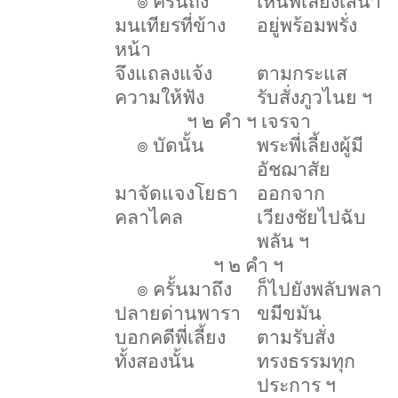
๏ ครั้นถึง
เห็นพี่เลี้ยงเสนา
มนเทียรที่ข้าง
อยู่พร้อมพรั่ง
หน้า
จึงแถลงแจ้ง
ตามกระแส
ความให้ฟัง
รับสั่งภูวไนย ฯ
ฯ ๒ คำ ฯ เจรจา
๏ บัดนั้น
พระพี่เลี้ยงผู้มี
อัชฌาสัย
มาจัดแจงโยธา
ออกจาก
คลาไคล
เวียงชัยไปฉับ
พลัน ฯ
ฯ ๒ คำ ฯ
๏ ครั้นมาถึง
ก็ไปยังพลับพลา
ปลายด่านพารา
ขมีขมัน
บอกคดีพี่เลี้ยง
ตามรับสั่ง
ทั้งสองนั้น
ทรงธรรมทุก
ประการ ฯ