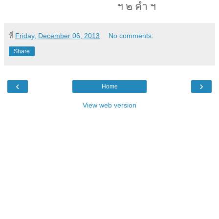
ฯ ๒ คำ ฯ
ที่
Friday, December 06, 2013
No comments:
Share
‹
›
Home
View web version