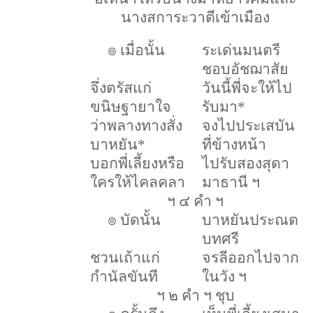
นางสการะวาตีเข้าเมือง
๏ เมื่อนั้น
ระเด่นมนตรี
ชอบอัชฌาสัย
จึ่งตรัสแก่
วันนี้พี่จะให้ไป
ขนิษฐายาใจ
รับมา
*
ว่าพลางทางสั่ง
จงไปประเสบัน
บาหยัน
*
ที่ข้างหน้า
บอกพี่เลี้ยงหรือ
ไปรับสองสุดา
ใครให้ไคลคลา
มาธานี ฯ
ฯ ๔ คำ ฯ
๏ บัดนั้น
บาหยันประณต
บทศรี
ชวนเถ้าแก่
จรลีออกไปจาก
กำนัลขันที
ในวัง ฯ
ฯ ๒ คำ ฯ ชุบ