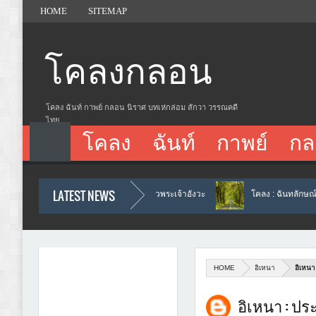
HOME
SITEMAP
โคลงกลอน
โคลง ฉันท์ กาพย์ กลอน นิราศ บทเห่กล่อม สักวา วรรณคดี
ไทย
โคลง
ฉันท์
กาพย์
กล
LATEST NEWS
นายขนมต้มชกพม่าถวายตัวพระเจ้าอังวะ
โคลง : ฉันทลักษณ์
โค
 อิเหนาถวายของสู่ขอนางจินตะหรา (๕๔)
HOME
อิเหนา
อิเหนา
อิเหนา : ป