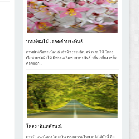
บทเห่ชมไม้ : ถอดคำประพันธ์
กาพย์เห่เรือพระนิพนธ์ เจ้าฟ้าธรรมธิเบศร์ เห่ชมไม้ โคลง
เรือชายชมมิ่งไม้ มีพรรณ ริมท่าสาครคันธ์ กลิ่นเกลี้ยง เพล็ด
ดอกออก...
โคลง : ฉันทลักษณ์
การจำแนกโคลง โคลงในวรรณกรรมไทย แบ่งได้ดังนี้ คือ