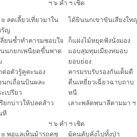
ฯ ๖ คำ ฯ เชิด
๏
ลดเลี้ยวเที่ยวมาใน
ได้ยินนกเขาขันเสียงใหญ
ารัญ
ปลี่ยนซ้ำทำคารมชอบใจ
ก็แฝงไม้หยุดฟังนั่งมอง
ห็นนกยกเพนียดขึ้นพาด
แอบสุมทุมเมียงหมอบ
ม
ยอบย่อง
ต่อตัวรู้คูคะนอง
คารมรบรับรองกันเต็มดี
อนกเถื่อนบินผละ
ตื่นเหยี่ยวเฉี่ยวฉาบถาบ
ะเปรียว
หนี
เรียกบ่าวให้ปลดส้าว
เลาะพลัดพนาลีตามมา ฯ
นที
ฯ ๖ คำ ฯ เชิด
๏
พอแลเห็นม้ารถคช
ผู้คนคับคั่งไปทั้งป่า