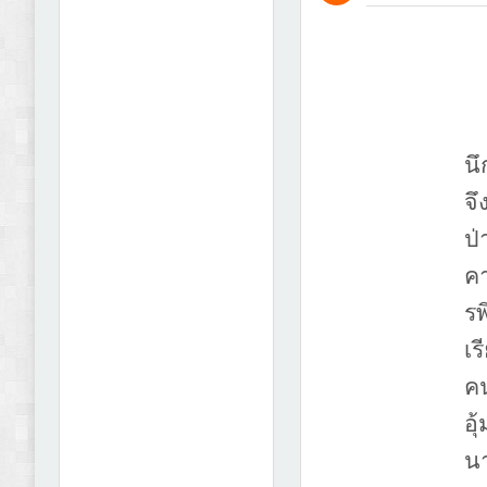
นึ
จึ
ป่
คา
รพ
เร
ค
อุ
น