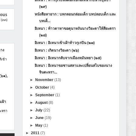
อิเหนา : ท้าวกุเรปันนัดอภิเษกอิเหนากับนางบุษบา
(๒๙)
ious
หนังสือหายาก : บทกลอนกล่อมเด็ก บทปลอบเด็ก และ
 (๓๓)
บทเด็...
อิเหนา : ท้าวดาหาขอตุนาหงันนางวิยะดาให้สียะตรา
(๒๘)
อิเหนา : อิเหนาเข้าเฝ้าท้าวกุเรปัน (๒๗)
นาง
อิเหนา : เกิดนางวิยะดา (๒๖)
อิเหนา : อิเหนากลับจากเมืองหมันหยา (๒๕)
ีเข้า
อิเหนา : อิเหนาขอชานสลาและเปลี่ยนสไบของนาง
จินตะหรา...
(๖๑),
►
November
(13)
►
October
(4)
►
September
(1)
เฝ้า
►
August
(8)
►
July
(22)
ตะหรา
►
June
(19)
►
May
(1)
►
2011
(7)