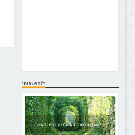
บทละครรำ
อิเหนา : ท้าวกุเรปันผัดท้าวดาหา (๖๘)