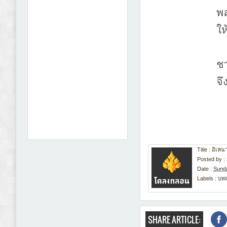
พ
ให
ชา
จึ
Title : อิเ
Posted by :
Date :
Sund
Labels :
บท
SHARE ARTICLE: