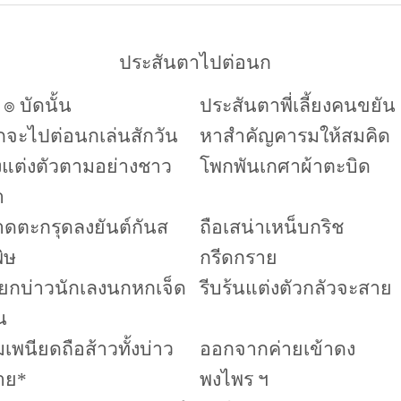
ประสันตาไปต่อนก
๏
บัดนั้น
ประสันตาพี่เลี้ยงคนขยัน
กจะไปต่อนกเล่นสักวัน
หาสำคัญคารมให้สมคิด
งแต่งตัวตามอย่างชาว
โพกพันเกศาผ้าตะบิด
า
ดตะกรุดลงยันต์กันส
ถือเสน่าเหน็บกริช
ิษ
กรีดกราย
ียกบ่าวนักเลงนกหกเจ็ด
รีบร้นแต่งตัวกลัวจะสาย
น
้มเพนียดถือส้าวทั้งบ่าว
ออกจากค่ายเข้าดง
าย
*
พงไพร ฯ