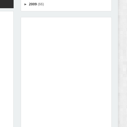
►
2009
(66)