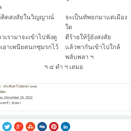
ล
้คิดสงสัยในวิญญาณ์
จะเป็นทัพยกมาแต่เมือง
ใด
วเรามาจะเข้าไปฟังดู
ดีร้ายให้รู้ยังสงสัย
งเอาเพนียดนกซุ่มรกไว้
แล้วพากันเข้าไปใกล้
พลับพลา ฯ
ฯ ๔ คำ ฯ เสมอ
หนา : ประสันตาไปต่อนก (๓๔)
Slim
ay, December 16, 2012
ละครรำ
,
อิเหนา