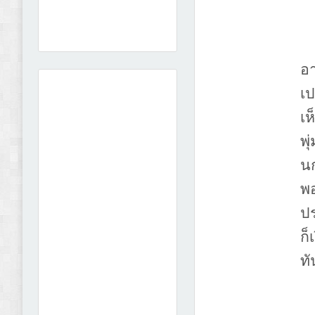
อ
เ
เ
พุ่
นก
พ
ปร
ก็
ทั