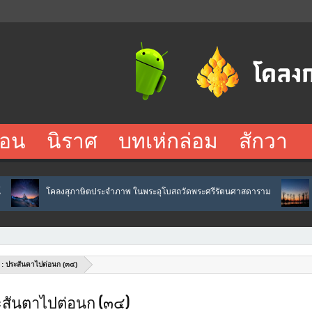
อน
นิราศ
บทเห่กล่อม
สักวา
ลงสุภาษิตประจำภาพ ในพระอุโบสถวัดพระศรีรัตนศาสดาราม
อิเหนา : ท้าว
 : ประสันตาไปต่อนก (๓๔)
ระสันตาไปต่อนก (๓๔)