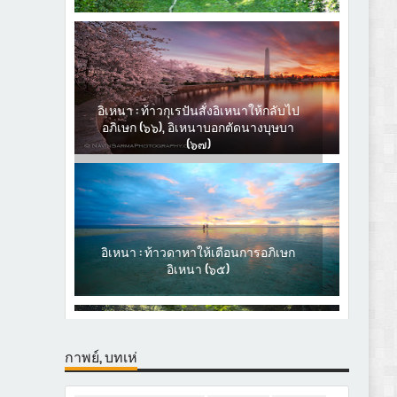
อิเหนา : ท้าวกุเรปันสั่งอิเหนาให้กลับไป
อภิเษก (๖๖), อิเหนาบอกตัดนางบุษบา
(๖๗)
อิเหนา : ท้าวดาหาให้เตือนการอภิเษก
อิเหนา (๖๕)
กาพย์, บทเห่