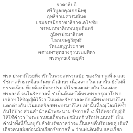
ธาดาธิบดี
ศรีวิบูลยคุณอกนิษฐ
ฤทธิราเมศวรมหันต
บรมธรรมิกราชาธิราชเดโชชัย
พรหมเทพาดิเทพนฤบดินทร์
ภูมิทรปรมาธิเบศ
โลกเชษฐวิสุทธิ
รัตนมกุฎประกาศ
คตามหาพุทธางกูรบรมบพิตร
พระพุทธเจ้าอยู่หัว
พระ ปรมาภิไธยที่จารึกในพระสุพรรณบัฏ ของรัชกาลที่ ๑ และ
รัชกาลที่ ๒ เหมือนกันทุกตัวอักษร เนื่องจากในเวลานั้น ยังไม่มี
ธรรมเนียม ที่จะต้องมีพระปรมาภิไธยแตกต่างกัน ในแต่ละ
พระองค์ จนในรัชกาลที่ ๔ เป็นต้นมาได้ทรงพระกรุณาโปรด
เกล้าฯ ให้บัญญัติไว้ว่า ในแต่ละรัชกาลจะต้องมีพระปรมาภิไธย
แตกต่างกัน เว้นแต่สร้อยพระปรมาภิไธยเท่านั้นที่อณุโลมให้ซ้ำ
กันได้บ้าง ส่วนคำนำหน้าพระนาม รัชกาลที่ ๔ ก็ได้ทรงบัญญัติ
ให้ใช้คำว่า "พระบาทสมเด็จพระปรมินทร์ หรือปรเมนทร์" เป็น
คำนำทั้งนี้ขึ้นอยู่กับลำดับรัชกาลว่าจะเป็นเลขคี่หรือเลขคู่ เดิมที
เดียวคนสมัยก่อนมักเรียกรัชกาลที่ ๑ ว่าแผ่นดินต้น และเรียก