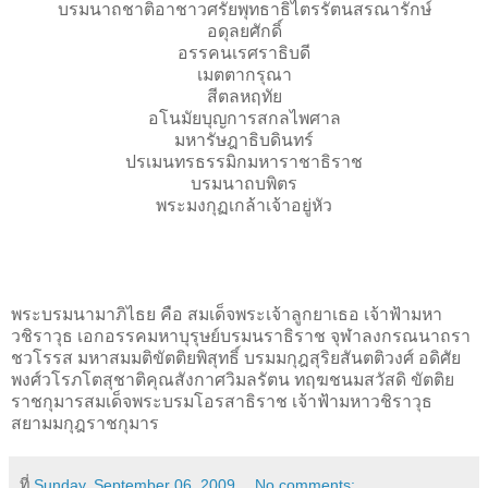
บรมนาถชาติอาชาวศรัยพุทธาธิไตรรัตนสรณารักษ์
อดุลยศักดิ์
อรรคนเรศราธิบดี
เมตตากรุณา
สีตลหฤทัย
อโนมัยบุญการสกลไพศาล
มหารัษฎาธิบดินทร์
ปรเมนทรธรรมิกมหาราชาธิราช
บรมนาถบพิตร
พระมงกุฏเกล้าเจ้าอยู่หัว
พระบรมนามาภิไธย คือ สมเด็จพระเจ้าลูกยาเธอ เจ้าฟ้ามหา
วชิราวุธ เอกอรรคมหาบุรุษย์บรมนราธิราช จุฬาลงกรณนาถรา
ชวโรรส มหาสมมติขัตติยพิสุทธิ์ บรมมกุฎสุริยสันตติวงศ์ อดิศัย
พงศ์วโรภโตสุชาติคุณสังกาศวิมลรัตน ทฤฆชนมสวัสดิ ขัตติย
ราชกุมารสมเด็จพระบรมโอรสาธิราช เจ้าฟ้ามหาวชิราวุธ
สยามมกุฎราชกุมาร
ที่
Sunday, September 06, 2009
No comments: