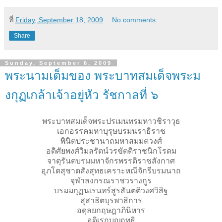
ที่
Friday, September 18, 2009
No comments:
Share
Sunday, September 6, 2009
พระนามเต็มของ พระบาทสมเด็จพระม
งกุฏเกล้าเจ้าอยู่หัว รัชกาลที่ ๖
พระบาทสมเด็จพระปรเมนทรมหาวชิราวุธ
เอกอรรคมหาบุรุษบรมนราธิราช
พินิตประชานาถมหาสมมตวงศ์
อดิศัยพงศ์วิมลรัตน์วรขัตติราชนิกโรดม
จาตุรันตบรมมหาจักรพรรดิราชสังกาศ
อุภโตสุชาตสังสุทธเคราะหณีจักรีบรมนาถ
จุฬาลงกรณราชวรางกูร
บรมมกุฏนเรนทร์สูรสันตติวงศวิสิฐ
สุสาธิตบุรพาธิการ
อดุลยกฤษฎาภินิหาร
อดิเรกบุญฤทธิ