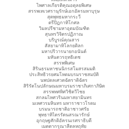
ไพศาลเกียรติคุณอดุลยพิเศษ
สรรพเทเวศรานุรักษ์เอกอัครมหาบุรุษ
สุตพุทธมหากระวี
ตรีปิฎกาทิโกศล
วิมลปรีชามหาอุดมบัณฑิต
สุนทรวิจิตรปฏิภาณ
บริบูรณ์คุณสาร
สัสยามาทิโลกยดิลก
มหาปริวารนายกอนันต์
มหันตวรฤทธิเดช
สรรพพิเศษ
สิรินธรมหาชนนิกรสโมสรสมมติ
ประสิทธิวรยศมโหดมบรมราชสมบัติ
นพปดลเศวตฉัตราดิฉัตร
สิริรัตโนปลักษณมหาบรมราชาภิเศกาภิษิต
สรรพทศทิศวิชิตวิไชย
สกลมไหศวรินมหาสยามินทร
มเหศวรมหินทร มหาราชาวโรดม
บรมนารถชาติอาชาวศรัย
พุทธาทิไตรรัตนสรณารักษ์
อุกฤษฐศักดิอัครนเรศราธิบดี
เมตตากรุณาสีตลหฤทัย