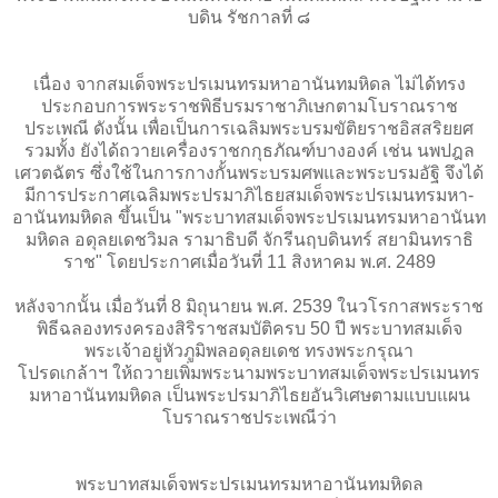
บดิน รัชกาลที่ ๘
เนื่อง จากสมเด็จพระปรเมนทรมหาอานันทมหิดล ไม่ได้ทรง
ประกอบการพระราชพิธีบรมราชาภิเษกตามโบราณราช
ประเพณี ดังนั้น เพื่อเป็นการเฉลิมพระบรมขัติยราชอิสสริยยศ
รวมทั้ง ยังได้ถวายเครื่องราชกกุธภัณฑ์บางองค์ เช่น นพปฎล
เศวตฉัตร ซึ่งใช้ในการกางกั้นพระบรมศพและพระบรมอัฐิ จึงได้
มีการประกาศเฉลิมพระปรมาภิไธยสมเด็จพระปรเมนทรมหา-
อานันทมหิดล ขึ้นเป็น "พระบาทสมเด็จพระปรเมนทรมหาอานันท
มหิดล อดุลยเดชวิมล รามาธิบดี จักรีนฤบดินทร์ สยามินทราธิ
ราช" โดยประกาศเมื่อวันที่ 11 สิงหาคม พ.ศ. 2489
หลังจากนั้น เมื่อวันที่ 8 มิถุนายน พ.ศ. 2539 ในวโรกาสพระราช
พิธีฉลองทรงครองสิริราชสมบัติครบ 50 ปี พระบาทสมเด็จ
พระเจ้าอยู่หัวภูมิพลอดุลยเดช ทรงพระกรุณา
โปรดเกล้าฯ ให้ถวายเพิ่มพระนามพระบาทสมเด็จพระปรเมนทร
มหาอานันทมหิดล เป็นพระปรมาภิไธยอันวิเศษตามแบบแผน
โบราณราชประเพณีว่า
พระบาทสมเด็จพระปรเมนทรมหาอานันทมหิดล