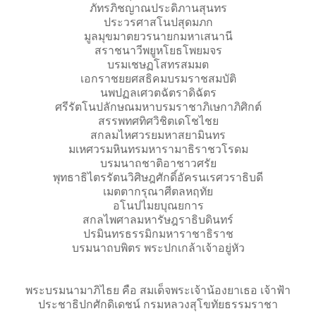
ภัทรภิชญาณประดิภานสุนทร
ประวรศาสโนปสุดมภก
มูลมุขมาตยวรนายกมหาเสนานี
สราชนาวีพยูหโยธโพยมจร
บรมเชษฏโสทรสมมต
เอกราชยยศสธิคมบรมราชสมบัติ
นพปฏลเศวตฉัตราดิฉัตร
ศรีรัตโนปลักษณมหาบรมราชาภิเษกาภิศิกต์
สรรพทศทิศวิชิตเดโชไชย
สกลมไหศวรยมหาสยามินทร
มเหศวรมหินทรมหารามาธิราชวโรดม
บรมนาถชาติอาชาวศรัย
พุทธาธิไตรรัตนวิศิษฎศักดิ์อัครนเรศวราธิบดี
เมตตากรุณาศีตลหฤทัย
อโนปไมยบุณยการ
สกลไพศาลมหารัษฎราธิบดินทร์
ปรมินทรธรรมิกมหาราชาธิราช
บรมนาถบพิตร พระปกเกล้าเจ้าอยู่หัว
พระบรมนามาภิไธย คือ สมเด็จพระเจ้าน้องยาเธอ เจ้าฟ้า
ประชาธิปกศักดิเดชน์ กรมหลวงสุโขทัยธรรมราชา