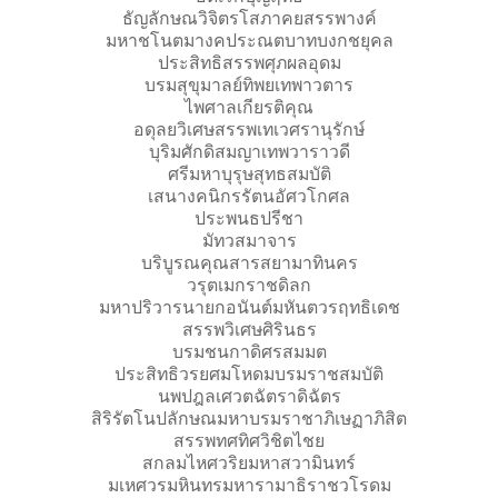
ธัญลักษณวิจิตรโสภาคยสรรพางค์
มหาชโนตมางคประณตบาทบงกชยุคล
ประสิทธิสรรพศุภผลอุดม
บรมสุขุมาลย์ทิพยเทพาวตาร
ไพศาลเกียรติคุณ
อดุลยวิเศษสรรพเทเวศรานุรักษ์
บุริมศักดิสมญาเทพวาราวดี
ศรีมหาบุรุษสุทธสมบัติ
เสนางคนิกรรัตนอัศวโกศล
ประพนธปรีชา
มัทวสมาจาร
บริบูรณคุณสารสยามาทินคร
วรุตเมกราชดิลก
มหาปริวารนายกอนันต์มหันตวรฤทธิเดช
สรรพวิเศษศิรินธร
บรมชนกาดิศรสมมต
ประสิทธิวรยศมโหดมบรมราชสมบัติ
นพปฎลเศวตฉัตราดิฉัตร
สิริรัตโนปลักษณมหาบรมราชาภิเษฏาภิสิต
สรรพทศทิศวิชิตไชย
สกลมไหศวริยมหาสวามินทร์
มเหศวรมหินทรมหารามาธิราชวโรดม