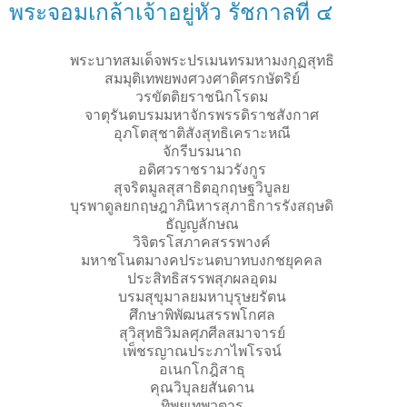
พระจอมเกล้าเจ้าอยู่หัว รัชกาลที่ ๔
พระบาทสมเด็จพระปรเมนทรมหามงกุฏสุทธิ
สมมุติเทพยพงศวงศาดิศรกษัตริย์
วรขัตติยราชนิกโรดม
จาตุรันตบรมมหาจักรพรรดิราชสังกาศ
อุภโตสุชาติสังสุทธิเคราะหณี
จักรีบรมนาถ
อดิศวราชรามวรังกูร
สุจริตมูลสุสาธิตอุกฤษฐวิบูลย
บุรพาดูลยกฤษฎาภินิหารสุภาธิการรังสฤษดิ
ธัญญลักษณ
วิจิตรโสภาคสรรพางค์
มหาชโนตมางคประนตบาทบงกชยุคคล
ประสิทธิสรรพสุภผลอุดม
บรมสุขุมาลยมหาบุรุษยรัตน
ศึกษาพิพัฒนสรรพโกศล
สุวิสุทธิวิมลศุภศีลสมาจารย์
เพ็ชรญาณประภาไพโรจน์
อเนกโกฎิสาธุ
คุณวิบุลยสันดาน
ทิพยเทพวตาร