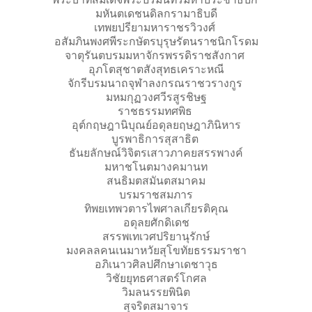
มหันตเดชนดิลกรามาธิบดี
เทพยปรียามหาราชรวิวงศ์
อสัมภินพงศพีระกษัตรบุรุษรัตนราชนิกโรดม
จาตุรันตบรมมหาจักรพรรดิราชสังกาศ
อุภโตสุชาตสังสุทธเคราะหณี
จักรีบรมนาถจุฬาลงกรณราชวรางกูร
มหมกุฏวงศวีรสูรชิษฐ
ราชธรรมทศพิธ
อุต์กฤษฎานิบุณย์อดุลยฤษฎาภินิหาร
บูรพาธิการสุสาธิต
ธันยลักษณ์วิจิตรเสาวภาคยสรรพางค์
มหาชโนตมางคมานท
สนธิมตสมันตสมาคม
บรมราชสมภาร
ทิพยเทพวตารไพศาลเกียรติคุณ
อดุลยศักดิเดช
สรรพเทเวศปริยานุรักษ์
มงคลลคนเนมาหวัยสุโขทัยธรรมราชา
อภิเนาวศิลปศึกษาเดชาวุธ
วิชัยยุทธศาสตร์โกศล
วิมลนรรยพินิต
สุจริตสมาจาร