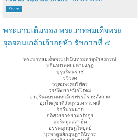
Share
พระนามเต็มของ พระบาทสมเด็จพระ
จุลจอมเกล้าเจ้าอยู่หัว รัชกาลที่ ๕
พระบาทสมเด็จพระปรมินทรมหาจุฬาลงกรณ์
บดินทรเทพยมหามงกุฏ
บุรุษรัตนราช
รวิวงศ
วรุตมพงศบริพัตร
วรขัติยราชนิกโรดม
จาตุรันตบรมมหาจักรพรรดิราชสังกาศ
อุภโตสุชาติสังสุทธเคราะหณี
จักรีบรมนาถ
อดิศวรราชรามวรังกูร
สุจริตมูลสุสาธิต
อรรคอุกฤษฏไพบูลย์
บุรพาดูลย์กฤษฎาภินิหาร