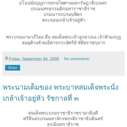
อโนปมัยบุญการสกลไพศาลมหารัษฎาธิเบนทร
ปรเมนทรธรรมมิกมหาราชาธิราช
บรมนารถบรมบพิตร
พระจอมเกล้าเจ้าอยู่หัว
พระบรมนามาภิไธย คือ สมเด็จพระเจ้าลูกยาเธอ เจ้าฟ้ามงกุฎ
สมมุติวงศ์ พงอิศวรกระษัตริย์ ขัติยราชกุมาร
ที่
Friday, September 04, 2009
No comments:
Share
พระนามเต็มของ พระบาทสมเด็จพระนั่ง
เกล้าเจ้าอยู่หัว รัชกาลที่ ๓
สมเด็จพระบรมราชาธิราชรามาธิบดี
ศรีสินทรบรมมหาจักรพรรดิราชาธิบดินทร์
ธรณินทราธิราช