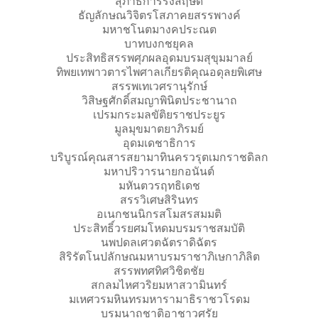
สุภาธิการรังสฤษดิ์
ธัญลักษณวิจิตรโสภาคยสรรพางค์
มหาชโนตมางคประณต
บาทบงกชยุคล
ประสิทธิสรรพศุภผลอุดมบรมสุขุมมาลย์
ทิพยเทพาวตารไพศาลเกียรติคุณอดุลยพิเศษ
สรรพเทเวศรานุรักษ์
วิสิษฐศักดิ์สมญาพินิตประชานาถ
เปรมกระมลขัติยราชประยูร
มูลมุขมาตยาภิรมย์
อุดมเดชาธิการ
บริบูรณ์คุณสารสยามาทินครวรุตเมกราชดิลก
มหาปริวารนายกอนันต์
มหันตวรฤทธิเดช
สรรวิเศษสิรินทร
อเนกชนนิกรสโมสรสมมติ
ประสิทธิ์วรยศมโหดมบรมราชสมบัติ
นพปดลเศวตฉัตราดิฉัตร
สิริรัตโนปลักษณมหาบรมราชาภิเษกาภิลิต
สรรพทศทิศวิชิตชัย
สกลมไหศวริยมหาสวามินทร์
มเหศวรมหินทรมหารามาธิราชวโรดม
บรมนาถชาติอาชาวศรัย