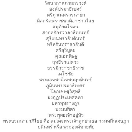
รัตนากาศภาสกรวงศ์
องค์ปรมาธิเบศร์
ตรีภูวเนตรวรนายก
ดิลกรัตนราชชาติอาชาวไสย
สมุทัยดโรมน
สากลจักรวาลาธิเบนทร์
สุริเยนทราธิบดินทร์
หริหรินทราธาธิบดี
ศรีสุวิบูลย
คุณอถพิษฐ
ฤทธิราเมศวร
ธรรมิกราชาธิราช
เดโชชัย
พรหมเทพาดิเทพนฤบดินทร์
ภูมินทรปรมาธิเบศร
โลกเชษฐวิสุทธิ
มงกุฏประเทศคตา
มหาพุทธางกูร
บรมบพิตร
พระพุทธเจ้าอยู่หัว
พระบรมนามาภิไธย คือ สมเด็จพระเจ้าลูกยาเธอ กรมหมื่นเจษฎา
บดินทร์ หรือ พระองค์ชายทับ