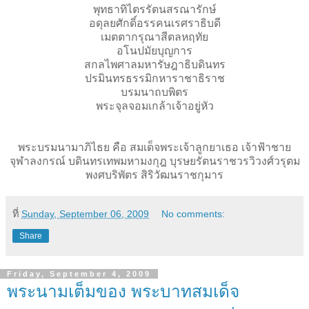
พุทธาทิไตรรัตนสรณารักษ์
อดุลยศักดิ์อรรคนเรศราธิบดี
เมตตากรุณาสีตลหฤทัย
อโนปมัยบุญการ
สกลไพศาลมหารัษฎาธิบดินทร
ปรมินทรธรรมิกหาราชาธิราช
บรมนาถบพิตร
พระจุลจอมเกล้าเจ้าอยู่หัว
พระบรมนามาภิไธย คือ สมเด็จพระเจ้าลูกยาเธอ เจ้าฟ้าชาย
จุฬาลงกรณ์ บดินทรเทพมหามงกุฎ บุรษยรัตนราชวรวิวงศ์วรุตม
พงศบริพัตร สิริวัฒนราชกุมาร
ที่
Sunday, September 06, 2009
No comments:
Share
Friday, September 4, 2009
พระนามเต็มของ พระบาทสมเด็จ