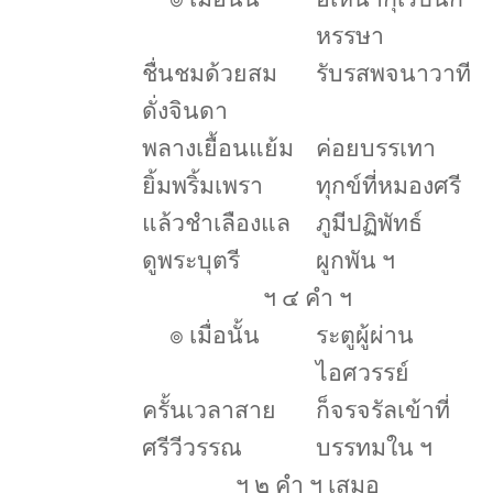
หรรษา
ชื่นชมด้วยสม
รับรสพจนาวาที
ดั่งจินดา
พลางเยื้อนแย้ม
ค่อยบรรเทา
ยิ้มพริ้มเพรา
ทุกข์ที่หมองศรี
แล้วชำเลืองแล
ภูมีปฏิพัทธ์
ดูพระบุตรี
ผูกพัน ฯ
ฯ ๔ คำ ฯ
๏
เมื่อนั้น
ระตูผู้ผ่าน
ไอศวรรย์
ครั้นเวลาสาย
ก็จรจรัลเข้าที่
ศรีวีวรรณ
บรรทมใน ฯ
ฯ ๒ คำ ฯ เสมอ