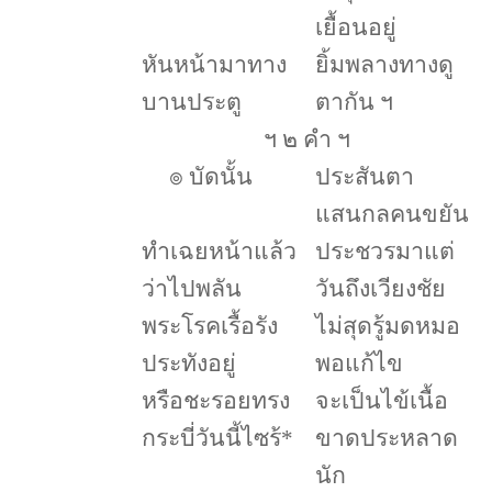
เยื้อนอยู่
หันหน้ามาทาง
ยิ้มพลางทางดู
บานประตู
ตากัน ฯ
ฯ ๒ คำ ฯ
๏
บัดนั้น
ประสันตา
แสนกลคนขยัน
ทำเฉยหน้าแล้ว
ประชวรมาแต่
ว่าไปพลัน
วันถึงเวียงชัย
พระโรคเรื้อรัง
ไม่สุดรู้มดหมอ
ประทังอยู่
พอแก้ไข
หรือชะรอยทรง
จะเป็นไข้เนื้อ
กระบี่วันนี้ไซร้
*
ขาดประหลาด
นัก