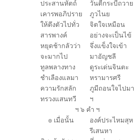
ประสานหัตถ์
วันตีกระบี่ถวาย
เคารพอภิปราย
ภูวไนย
ให้ตึงตัวไปทั่ว
จิตใจเหมือน
สารพางค์
อย่างจะเป็นไข้
หยุดช้ากลัวว่า
จึ่งแข็งใจเข้า
จะมากไป
มาอัญชลี
ทูลพลางทาง
ดูระเด่นจินตะ
ชำเลืองแลมา
หรามารศรี
ความรักสลัก
ภูมีถอนใจไปมา
ทรวงแสนทวี
ฯ
ฯ ๖ คำ ฯ
๏
เมื่อนั้น
องค์ประไหมสุห
รีเสนหา