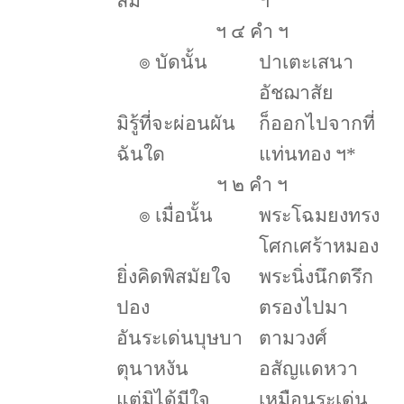
ลม
ฯ
ฯ ๔ คำ ฯ
๏
บัดนั้น
ปาเตะเสนา
อัชฌาสัย
มิรู้ที่จะผ่อนผัน
ก็ออกไปจากที่
ฉันใด
แท่นทอง ฯ
*
ฯ ๒ คำ ฯ
๏
เมื่อนั้น
พระโฉมยงทรง
โศกเศร้าหมอง
ยิ่งคิดพิสมัยใจ
พระนิ่งนึกตรึก
ปอง
ตรองไปมา
อันระเด่นบุษบา
ตามวงศ์
ตุนาหงัน
อสัญแดหวา
แต่มิได้มีใจ
เหมือนระเด่น