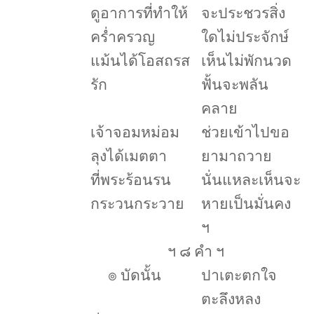
ดูอาการที่ทำให้
จะประชวรสิ่ง
คร่ำครวญ
ใดไม่ประจักษ์
แม้นได้โอสถรส
เห็นไม่พักนวด
รัก
ฟั้นจะพลัน
คลาย
เจ้าจอมหม่อม
ช่วยเข้าไปขอ
ลุงได้เมตตา
ยามาถวาย
ที่พระร้อนรน
นั่นแหละเห็นจะ
กระวนกระวาย
หายเป็นมั่นคง
ฯ
ฯ ๘ คำ ฯ
๏
บัดนั้น
ปาเตะตกใจ
ตะลึงหลง