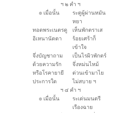
ฯ ๒ คำ ฯ
๏
เมื่อนั้น
ระตูผู้ผ่านหมัน
หยา
ทอดพระเนตรดู
เห็นพักตราเส
อิเหนานัดดา
ร้อยเศร้าก็
เข้าใจ
จึ่งบัญชาถาม
เป็นไรผิวพักตร์
ด้วยความรัก
จึ่งหม่นไหม้
หรือโรคายายี
ด่วนเข้ามาไย
ประการใด
ไม่สบาย ฯ
ฯ ๔ คำ ฯ
๏
เมื่อนั้น
ระเด่นมนตรี
เรืองฉาย