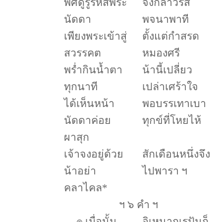
พิศดูรู้รหัสพระ
จึ่งกล่าวรส
นัดดา
พจนาพาที
เพียงพระเข้าสู่
ตั้งแต่กำสรด
สวรรคต
หมองศรี
พร่ำกินน้ำตา
น้านี้เปลี่ยว
ทุกนาที
เปล่าเศร้าใจ
ได้เห็นหน้า
พอบรรเทาเบา
นัดดาค่อย
ทุกข์ที่โหยไห้
ผาสุก
เจ้าจงอยู่ด้วย
สักเดือนหนึ่งจึง
น้าอย่า
ไปพารา ฯ
คลาไคล
*
ฯ ๖ คำ ฯ
๏
เมื่อนั้น
อิเหนากุเรปันก็