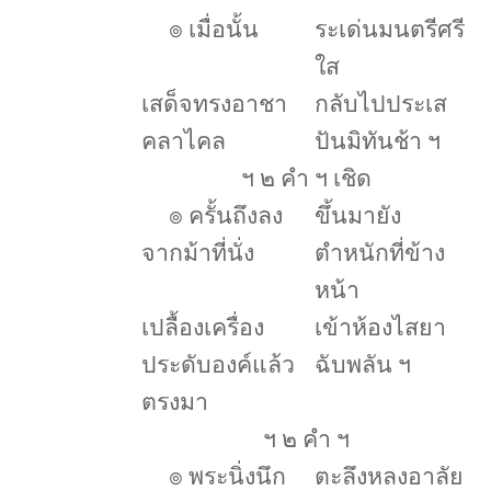
๏
เมื่อนั้น
ระเด่นมนตรีศรี
ใส
เสด็จทรงอาชา
กลับไปประเส
คลาไคล
ปันมิทันช้า ฯ
ฯ ๒ คำ ฯ เชิด
๏
ครั้นถึงลง
ขึ้นมายัง
จากม้าที่นั่ง
ตำหนักที่ข้าง
หน้า
เปลื้องเครื่อง
เข้าห้องไสยา
ประดับองค์แล้ว
ฉับพลัน ฯ
ตรงมา
ฯ ๒ คำ ฯ
๏
พระนิ่งนึก
ตะลึงหลงอาลัย