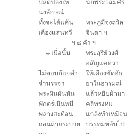
ปลดปลงให้
นักพระโฉมศรี
นงลักษณ์
ทั้งจะได้แค้น
พระภูมีจงถวิล
เคืองแสนทวี
จินดา ฯ
ฯ ๘ คำ ฯ
๏
เมื่อนั้น
พระสุริย์วงศ์
อสัญแดหวา
ไม่ตอบถ้อยคำ
ให้เคืองขัดอัธ
จำนรรจา
ยาในอารมณ์
พระผินผันหัน
แล้วหยิบผ้ามา
พักตร์เมินหนี
คลี่ทรงห่ม
พลางสะท้อน
แกล้งทำเหมือน
ถอนถ่ายระบาย
บรรทมหลับไป