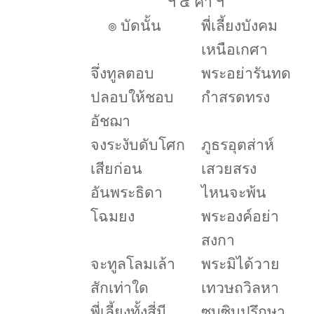
ฯ ๔ คำ ฯ
๏
บัดนั้น
พี่เลี้ยงบังคม
เหนือเกศา
จึ่งทูลตอบ
พระอย่ารันทด
ปลอบให้ชอบ
กำสรดทรง
อัชฌา
จงระงับดับโศก
ภูธรอุตส่าห์
เสียก่อน
เสวยสรง
อันพระธิดา
ไหนจะพ้น
โฉมยง
พระองค์อย่า
สงกา
จะทูลโลมเล้า
พระมิได้วาย
สักเท่าใด
เทวษถวิลหา
พี่เลี้ยงทั้งสี่มี
ซุบซิบปรึกษา