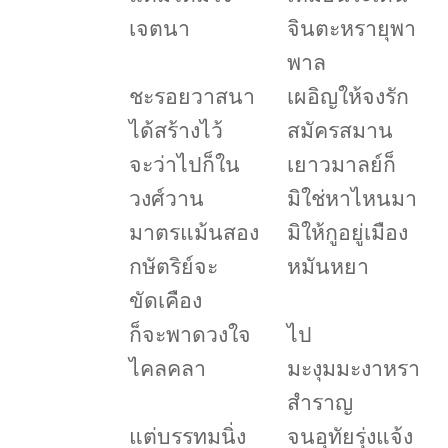
เจตนา
จินตะหรายุพา
พาล
ชะรอยวาสนา
เผอิญให้จงรัก
ได้สร้างไว้
สมัครสมาน
จะว่าไปก็ใน
เยาวมาลย์ก็
วงศ์วาน
มิใช่หาไหนมา
มาตรแม้นสอง
มิให้กูอยู่เมือง
กษัตริย์จะ
หมันหยา
ขัดเคือง
ก็จะพาดวงใจ
ไป
ไคลคลา
มะงุมมะงาหรา
สำราญ
แต่บรรทมนิ่ง
จนอุทัยรุ่งแจ้ง