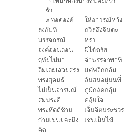
อิเหนาหลงนางจินตะหรา
ช้า
๏
ทอดองค์
ให้อาวรณ์หวัง
ลงกับที่
ถวิลถึงจินตะ
บรรจถรณ์
หรา
องค์อ่อนถอน
มิได้ตรัส
ฤทัยไปมา
จำนรรจาพาที
ลืมเลยเสวยสรง
แต่พลิกกลับ
ทรงสุคนธ์
สับสนอยู่บนที่
ไม่เป็นอารมณ์
ภูมีกลัดกลุ้ม
สมประดี
คลุ้มใจ
พระหัตถ์ซ้าย
เจ็บจิตประชวร
ก่ายเขนยคะนึง
เช่นเป็นไข้
คิด