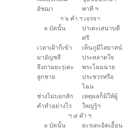
อัชฌา
พาที ฯ
ฯ ๖ คำ ฯ เจรจา
๏
บัดนั้น
ปาเตะเสนาบดี
ศรี
เวลาเฝ้าก็เข้า
เห็นภูมีไสยาสน์
มาอัญชลี
ประหลาดใจ
จึงถามยะรุเดะ
พระโฉมฉาย
ลูกชาย
ประชวรหรือ
ไฉน
ช่างไม่บอกสัก
เหตุผลก็มิให้ผู้
คำทำอย่างไร
ใหญ่รู้ฯ
ฯ ๔ คำ ฯ
๏
บัดนั้น
ยะรุเดะอิดเอื้อน