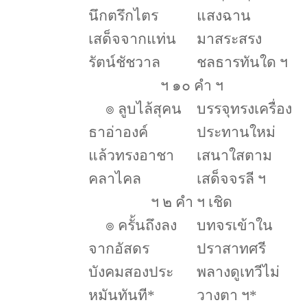
นึกตรึกไตร
แสงฉาน
เสด็จจากแท่น
มาสระสรง
รัตน์ชัชวาล
ชลธารทันใด ฯ
ฯ ๑๐ คำ ฯ
๏
ลูบไล้สุคน
บรรจุทรงเครื่อง
ธาอ่าองค์
ประทานใหม่
แล้วทรงอาชา
เสนาใสตาม
คลาไคล
เสด็จจรลี ฯ
ฯ ๒ คำ ฯ เชิด
๏
ครั้นถึงลง
บทจรเข้าใน
จากอัสดร
ปราสาทศรี
บังคมสองประ
พลางดูเทวีไม่
หมันทันที
*
วางตา ฯ
*