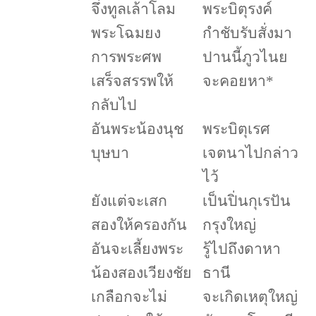
จึ่งทูลเล้าโลม
พระบิตุรงค์
พระโฉมยง
กำชับรับสั่งมา
การพระศพ
ปานนี้ภูวไนย
เสร็จสรรพให้
จะคอยหา
*
กลับไป
อันพระน้องนุช
พระบิตุเรศ
บุษบา
เจตนาไปกล่าว
ไว้
ยังแต่จะเสก
เป็นปิ่นกุเรปัน
สองให้ครองกัน
กรุงใหญ่
อันจะเลี้ยงพระ
รู้ไปถึงดาหา
น้องสองเวียงชัย
ธานี
เกลือกจะไม่
จะเกิดเหตุใหญ่