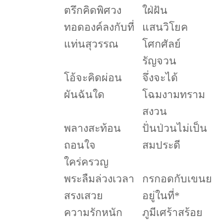
ตรึกคิดพิศวง
ใฝ่ฝัน
ทอดองค์ลงกับที่
แสนวิโยค
แท่นสุวรรณ
โศกศัลย์
รัญจวน
โอ้จะคิดผ่อน
จึ่งจะได้
ผันฉันใด
โฉมงามทราม
สงวน
พลางสะท้อน
ปั่นป่วนไม่เป็น
ถอนใจ
สมประดี
ใคร่ครวญ
พระลืมล่วงเวลา
กรกอดกับเขนย
สรงเสวย
อยู่ในที่
*
ความรักหนัก
ภูมีเศร้าสร้อย