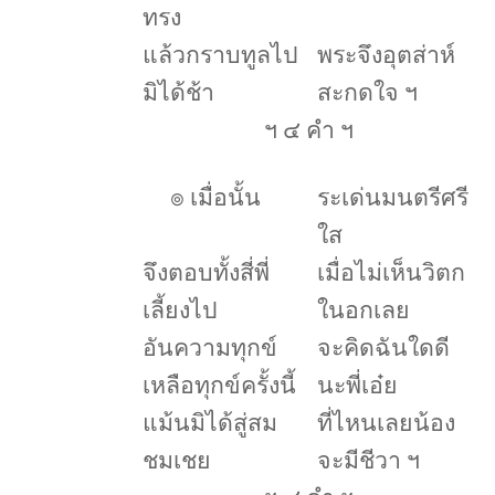
ทรง
แล้วกราบทูลไป
พระจึงอุตส่าห์
มิได้ช้า
สะกดใจ ฯ
ฯ ๔ คำ ฯ
๏
เมื่อนั้น
ระเด่นมนตรีศรี
ใส
จึงตอบทั้งสี่พี่
เมื่อไม่เห็นวิตก
เลี้ยงไป
ในอกเลย
อันความทุกข์
จะคิดฉันใดดี
เหลือทุกข์ครั้งนี้
นะพี่เอ๋ย
แม้นมิได้สู่สม
ที่ไหนเลยน้อง
ชมเชย
จะมีชีวา ฯ