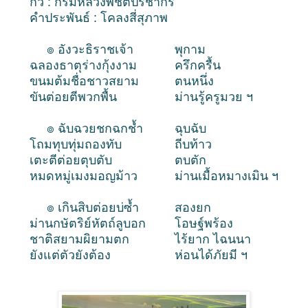
กวี : กรมหลวงพิชิตปรีชากร
คำประพันธ์ : โคลงสี่สุภาพ
๏ อังวะธิราชเจ้า
พุกาม
ฉลองธาตุร่างกุ้งงาม
ครึกครื้น
ขนมต้มชื่อชาวสยาม
ตนหนึ่ง
ขันต่อยตีพวกพื้น
ม่านรู้ครูมวย ฯ
๏ ฉับฉวยชกฉกช้ำ
ฉุบฉับ
โถมทุบทุ่มถองทับ
ถีบท้าว
เตะตีต่อยตุบตับ
ตบตัก
หมดหมู่เมงมอญม้าว
ม่านเมื้อหมางเมิน ฯ
๏ เกินสิบต่อยบ่ซ้ำ
สองยก
ม่านกษัตริย์หัตถ์ลูบอก
โอษฐ์พร้อง
ชาติสยามผิยามตก
ไร้ยาก ไฉนนา
ยังแต่ตัวยังต้อง
ห่อนได้ภัยมี ฯ