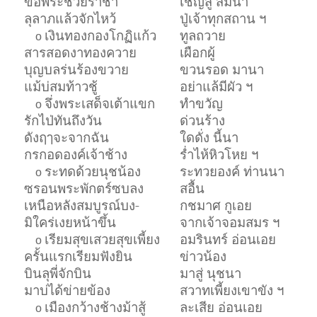
ขอพระช่วยราชา
เชิญสู่ สมนา
ลุลาภแล้วจักไหว้
ปู่เจ้าทุกสถาน ฯ
เงินทองกองโกฏิแก้ว
ทูลถวาย
o
สารสอดงาทองควาย
เผือกผู้
บุญบลร่นร้องขวาย
ขวนรอด มานา
แม้บ่สมท้าวชู้
อย่าแล้มีผัว ฯ
จึ่งพระเสด็จเต้าแขก
ทำขวัญ
o
รักไป่ทันถึงวัน
ด่วนร้าง
ดังฤๅจะจากฉัน
ใดดั่ง นี้นา
กรกอดองค์เจ้าช้าง
ร่ำไห้หิวโหย ฯ
ระทดด้วยนุชน้อง
ระทวยองค์ ท่านนา
o
ซรอนพระพักตร์ซบลง
สอื้น
เหนือหลังสมบูรณ์บง-
กชมาศ กูเอย
มิใคร่เงยหน้าขึ้น
จากเจ้าจอมสมร ฯ
เรียมสุขเสวยสุขเพี้ยง
อมรินทร์ อ่อนเอย
o
ครั้นแรกเรียมฟังยิน
ข่าวน้อง
บินลุพี่จักบิน
มาสู่ นุชนา
มาบ่ได้ข่ายข้อง
สวาทเพี้ยงเขาขัง ฯ
เมืองกว้างช้างม้าสู้
ละเสีย อ่อนเอย
o