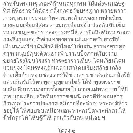
สำหรับพระเมรุ
เกฌฑ์กำหนดทุกกรม ให้แต่งพนมอัษฐ
ทิศ พิพิธราชวัติฉัตร กลิ้งกลดธวัชบรรฎาก
หลายหลาก
ภาคบุษบก กระหนกวิหคเหมหงส์ บรรจงภาพจำเนียม
ลางพนมเทียมอัสดร
ลางมกรเทียมยยับ ประดับขับเข็น
รถ อลงกฎคชสาร อลงการคชสีห์ สารถีสถิตชักรถ
ชดกร
กระลึงกุมแสง รำจำแทงองอาจ เผ่นผงาดขับสารสีห์
เทียมนนทรีชำนันสึงห์
ดึงไดฉบับจับกัน สรรพอสุราสุร
ครุฑ มนุษย์ภุชงค์คนธรรพ์ บรรเขบ็จภาพเรียงราย
ขยายโรงโขนโรงรำ ทำระธาราวเทียน โคมเวียนโคม
แว่นผจง โคมรหงฉลักเฉลา
เสาโคมเรียงสล้าย เถลิง
ต้ายเตี้ยกำแพง แชลงราชวัติชวาลา บูชาศพสามกษัตริย์
แล้วธก็ตรัสให้หา ทูตานุทูตมาไซร้ ให้จำทูลพระราช
สาส์น อีกบรรณาการทั้งหลาย
ไปถวายแด่พระบาท ไท้ธิ
ราชบุญเหลือ เครือทินกรราชชนนี ภควดีฟังพจนสาร
ถ้วนทุกประการประกาศ ธมิอาจที่จะดำรง พระองค์ท้าว
ธอยู่ได้ ไท้สยบซบเหนือหมอน
พระกรปิดพระพักตร ไห้
ร่ำรักลูกไท้ ไห้บรู้กี่ไห้ ลูกแก้วกับตน แม่เอย
ฯ
โคลง ๒