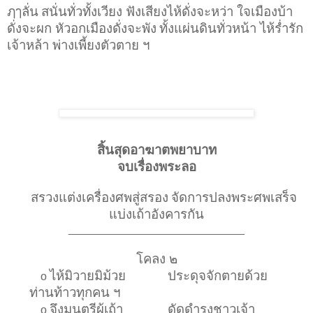
ฦๅลั่น
สนั่นทั่วทั้งเวียง ฟังเสียงไห้ดั่งจะหว่า ใจเมืองบ้า
ดั่งจะผก หัวอกเมืองดั่งจะพัง
ทั้งแผ่นดินทั่วหน้า ไห้ร่ำรัก
เจ้าหล้า พ่างเพี้ยงตัวตาย ฯ
สิ้นสุดอาฆาตพยาบาท
จบเรื่องพระลอ
สรวงแต่งเครื่องศพสู่สรอง
จัดการปลงพระศพเสร็จ
แบ่งเถ้าอังคารกัน
____________________________
โคลง ๒
ไห้มิวายมิม้วย
ประดุจจักตายด้วย
o
ท่านท้าวทุกคน ฯ
จึงมนตรีผู้เถ้า
ดัดดำรงชาวเจ้า
o