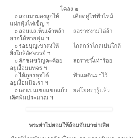
โคลง ๒
ลอบมามองลูกไท้
เคียดคู่ไฟฟ้าไหม้
o
แฝกฟุ้งไฟเข็ญ ฯ
ลอบแลเห็นเจ้าหล้า
ลอราชงามโอ่อ้า
o
อาจให้หายฟุน ฯ
รอยบุญเขาส่งให้
ไกลกว่าไกลเปนใกล้
o
ยิ่งใกล้อัศจรรย์ ฯ
ลักชมขวัญคะค้อย
ลอราชนี้เท่าร้อย
o
อยู่เงื้อมบทจร ฯ
ได้ภูธรดุจได้
ฟ้าแลดินมาไว้
o
อยู่เงื้อมมือเรา ฯ
เอาเปนเขยแขกแก้ว
ยศโยคฤๅรู้แล้ว
o
เลิศพ้นประมาณ ฯ
พระย่าไม่ยอมให้ล้อมจับมาฆ่าเสีย