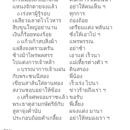
แหนงจักตายจงแล้ว
อย่าให้คนเห็น ฯ
เร่งหาผู้รู้รอบ
ทุกการ
o
เฉลียวฉลาดไวโวหาร
ถ่องถ้อย
สิบขุนใหญ่อย่านาน
เตรียมแต่ง พลันนา
เงินก็ร้อยทองร้อย
ชั่งให้เอาไป ฯ
แก้วเก้าสบสิ่งผ้า
แพรพรรณ
o
แลสิ่งจงครามครัน
อย่าช้า
ช้างม้าไพร่พลสรร
เอาแต่ เร็วนา
ไปแต่งการเจ้าหล้า
แม่เที้ยรต่างตัว ฯ
บรรณาการเจ้าแผ่น
ดินสรอง
o
กับพระชนนีสอง
พี่น้อง
เขียนสาส์นใส่ลานทอง
เร็วเร่ง ไปนา
สงวนชอบอย่าให้ข้อง
ข่าวร้ายถึงเรา ฯ
เสร็จศพจอมราชแล้ว
ขอรับ
o
พระธาตุสามกษัตริย์กับ
พี่เลี้ยง
สูลาจุ่งคำนับ
ผจงแต่ง มานา
ประกอบถ้อยคำเกลี้ยง
อย่าให้หมองเรา ฯ