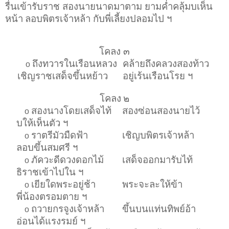
รื่นเข้ารับราช สองนายนาดมาตาม ยามค่ำคลุ้มบเห็น
หน้า
ลอบพิตรเจ้าหล้า กับพี่เลี้ยงปลอมไป ฯ
โคลง ๓
ถึงทวารในเรือนหลวง
คล้ายถึงคลวงสองท้าว
o
เชิญราชเสด็จขึ้นหย้าว
อยู่เร้นเรือนโรย ฯ
โคลง
๒
สองนางโดยเสด็จไท้
สองซ่อนสองนายไว้
o
บให้เห็นตัว ฯ
ราตรีมัวมืดฟ้า
เชิญบพิตรเจ้าหล้า
o
ลอบขึ้นสมศรี ฯ
ภัควะดีดวงดอกไม้
เสด็จออกมารับไท้
o
ธิราชเข้าไปใน ฯ
เยียใดพระอยู่ช้า
พระจะละให้ข้า
o
พี่น้องตรอมตาย ฯ
ถวายกรจูงเจ้าหล้า
ขึ้นบนแท่นทิพย์อ้า
o
อ่อนได้แรงรมย์ ฯ