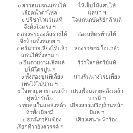
สาวสนมจนแก่นไท้
ไห้เจ็บไห้แสบไห้
o
เลือดน้ำตาไหล
แลนา ฯ
ปรีชาไวแว่นแท้
ใจแก่นกษัตริย์กล้าแล้
o
จึงตั้งใจตรง ฯ
สองพระองค์สร่างไห้
สองบพิตรท้าวไท้
o
จึ่งห้ามทั้งหลาย ฯ
ครั้นวายเสียงไห้แล้ว
สองราชชมใจแกล้ว
o
แก่นไท้ทั้งสาม ฯ
ยืนตายงามเลิศแล้
รู้ว่าใจกษัตริย์แท้
o
บให้ใครปูน ฯ
ทั้งสองขุนพี่เลี้ยง
นางรื่นนางโรยเพี้ยง
o
เทพไส้ไป่ปาน ฯ
ใจหาญตายก่อนเจ้า
เปนเพื่อนตายคลึงเคล้า
o
คู่หน้ารักใจ
บารนี ฯ
ทุกคนในแหล่งหล้า
เสียงสรรเสริญถ้วนหน้า
o
ทั่วทั้งเมืองมี่
มีแล ฯ
ธรณีฦๅลั่นฆ้อง
เสียงเสนาะฟ้าร้อง
o
เรียกท้าวยังสวรรค์ ฯ