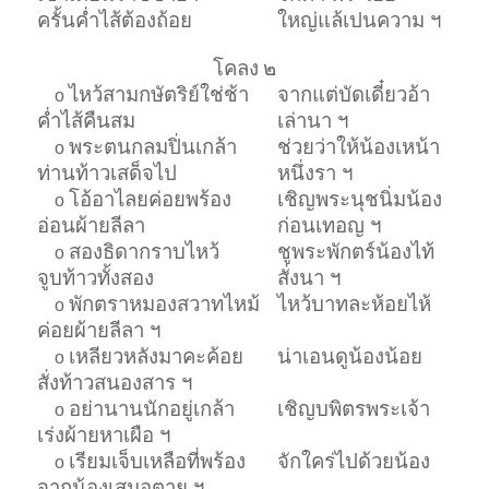
ครั้นค่ำไส้ต้องถ้อย
ใหญ่แล้เปนความ ฯ
โคลง
๒
ไหว้สามกษัตริย์ใช่ช้า
จากแต่บัดเดี๋ยวอ้า
o
ค่ำไส้คืนสม
เล่านา ฯ
พระตนกลมปิ่นเกล้า
ช่วยว่าให้น้องเหน้า
o
ท่านท้าวเสด็จไป
หนึ่งรา ฯ
โอ้อาไลยค่อยพร้อง
เชิญพระนุชนิ่มน้อง
o
อ่อนผ้ายลีลา
ก่อนเทอญ ฯ
สองธิดากราบไหว้
ชูพระพักตร์น้องไท้
o
จูบท้าวทั้งสอง
สั่งนา ฯ
พักตราหมองสวาทไหม้
ไหว้บาทละห้อยไห้
o
ค่อยผ้ายลีลา ฯ
เหลียวหลังมาคะค้อย
น่าเอนดูน้องน้อย
o
สั่งท้าวสนองสาร ฯ
อย่านานนักอยู่เกล้า
เชิญบพิตรพระเจ้า
o
เร่งผ้ายหาเผือ ฯ
เรียมเจ็บเหลือที่พร้อง
จักใคร่ไปด้วยน้อง
o
จากน้องเสมอตาย ฯ