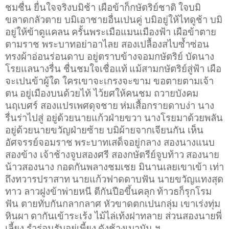
ชมชื่น ยื่นใจจริงบมิช้า เผือข้าก็กษัตริย์ชาติ
ใจบมิ
ขลาดกลัวตาย บมิเอาชายอื่นเปนคู่ บมิอยู่ให้ไทดูช้า บมิ
อยู่ให้ข้าดูแคลน
ครั้นพระเมือแมนเมืองฟ้า เผือข้าตาย
ตามราช พระบาทอย่าอาไลย สองเปลื้องสไบซ้ำซ่อน
ทรงผ้าอ่อนร่อนดาบ อยู่ตราบข้างจอมกษัตริย์ บัดนาง
โรยแลนางรื่น ชื่นชมใจเชื่อแท้
แม้สามกษัตริย์สู่ฟ้า เผือ
จะเปนข้าผู้ใด ใครเขาจะเกรงจะขาม ขอตายตามเจ้า
ตน
อยู่เมืองบนด้วยไท้ ไว้ยศให้คนชม ถวายบังคม
นฤเบศร์ สองแปรเพศดุจชาย
ห่มเสื้อกรายดาบง่า นาง
รื่นร่าไปสู่ อยู่ด้วยนายแก้วฝ่ายขวา นางโรยมาด้วยพลัน
อยู่ด้วยนายขวัญฝ่ายซ้าย บมิผ้ายจากเจียนกัน เห็น
อัศจรรย์จอมราช
พระบาทเสด็จอยู่กลาง สองนางแนบ
สองข้าง เจ้าช้างจูบสองศรี สองกษัตรีย์จูบท้าว
สองนาย
น้าวสองนาง กอดกันพลางชมเชย มินานเลยเขาเข้า เท่า
ถึงทวารปราสาท
นายแก้วฟาดดาบฟัน นายขวัญแทงสุด
ทาว ลาวฝูงข้าพ่ายหนี ตีกันปือขึ้นคลุก
ท้าวธก็รุกโรม
ฟัน ตายทับกันกลากลาศ หัวขาดตกเปนกลุ่ม เขาเร่งทุ่ม
หินผา
ดากันเข้าระเร้ง ไม้ไล่เท้งฝาทลาย ส่วนสองนายพี่
เลี้ยง รำร่อนรับอยู่เพี้ยง
ดังช้างเมามัน ฯ