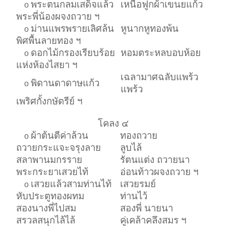
พระตนกลมเสด็จแล้ว
เหนือฟูกผ้าเขนยแก้ว
o
พระพี่น้องผจงถวาย ฯ
ม่านแพรพรายเลิศล้น
หูนากหูทองพ้น
o
พิศพื้นลายทอง ฯ
ดอกไม้กรองเรียบร้อย
หอมตระหลบอบห้อย
o
แห่งห้องไสยา ฯ
เฉลามาศฉลับแพร้ว
พิดานดาดาษแก้ว
o
แพร้ว
เพริศกั้งกษัตรีย์ ฯ
โคลง ๔
ผ้าต้นตีค่าล้วน
ทองถวาย
o
ถวายกระแจะจรุงลาย
ลูบไล้
สลาพานมกรราย
รัตนแต่ง ถวายนา
พระกระยาเสวยไท้
อ่อนท้าวผจงถวาย ฯ
เสวยแล้วสามท่านไท้
เสวยรมย์
o
หับประตูทองผทม
ท่านไว้
สองนางพี่ไปสม
สองพี่ นายนา
สรวลสนุกไล้ไล้
คู่เคล้าคลึงสมร ฯ