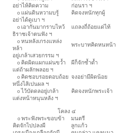
อย่าไห้คิดความ
ก่อนรา ฯ
แผ่นดินหวามบรู้
คิดจงหนักทุกผู้
o
อย่าได้ดูเบา ฯ
เอากันมากราบไหว้
แถลงถี่ถ้อยแด่ไท้
o
ธิราชเจ้าตนฟัง ฯ
หนหลังเกรงแหล่ง
o
พระบาทคิดหนหน้า
หล้า
อยู่เกล้าเสวยกรรม ฯ
คิดผิดแผกแผ่นขว้ำ
ผีก็จักซ้ำด้ำ
o
แต่ถ้าผลักพลอย
ฯ
คิดชอบรอยตอบถ้อย
จงอย่ามีผิดน้อย
o
หนึ่งไส้เปนผล ฯ
ไว้บัดดลอยู่เกล้า
คิดจงหนักพระเจ้า
o
แต่งหน้าหนุนหลัง ฯ
โคลง ๔
พระฟังพระขอบข้า
มนตรี
o
คิดจักไปปลงผี
ลูกแก้ว
เกรงเมืองเกลือกจักมี
คนกล่าว แคลนนา