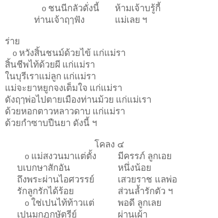
ชนนีกลัวดั่งนี้
ห้ามเจ้าบรู้กี้
o
ท่านเจ้าฤๅฟัง
แม่เลย
ฯ
ร่าย
หวังสิ้นชนม์ด้วยไข้
แก่แม่รา
o
สิ้นชีพไท้ด้วยผี
แก่แม่รา
ในบุรีเราแม่ลูก
แก่แม่รา
แม่จะยาหยูกจงเต็มใจ
แก่แม่รา
ดังฤๅพ่อไปตายเมืองท่านม้วย
แก่แม่เรา
ด้วยหอกตาวหลาวดาบ
แก่แม่รา
ด้วยกำซาบปืนยา ดังนี้ ฯ
โคลง ๔
แม่สงวนมาแต่ตั้ง
มีครรภ์ ลูกเอย
o
บเบกษาสักอัน
หนึ่งน้อย
ถึงพระผ่านไอศวรรย์
เสวยราช แลพ่อ
รักลูกรักได้ร้อย
ส่วนล้ำรักตัว ฯ
ใช่เปนไท้ท้าวแต่
พอดี ลูกเลย
o
เปนมกุฎกษัตรีย์
ผ่านเผ้า