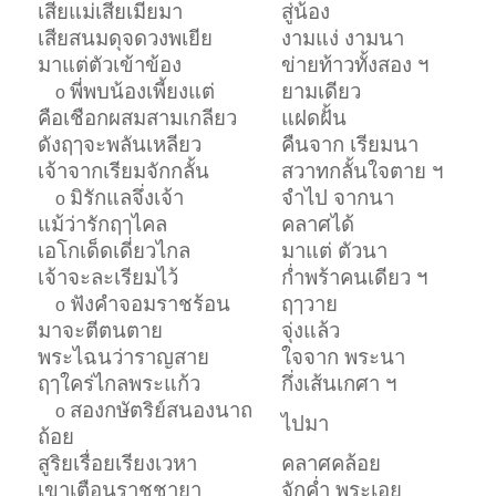
เสียแม่เสียเมียมา
สู่น้อง
เสียสนมดุจดวงพเยีย
งามแง่ งามนา
มาแต่ตัวเข้าข้อง
ข่ายท้าวทั้งสอง ฯ
พี่พบน้องเพี้ยงแต่
ยามเดียว
o
คือเชือกผสมสามเกลียว
แฝดฝั้น
ดังฤๅจะพลันเหลียว
คืนจาก เรียมนา
เจ้าจากเรียมจักกลั้น
สวาทกลั้นใจตาย ฯ
มิรักแลจึ่งเจ้า
จำไป จากนา
o
แม้ว่ารักฤๅไคล
คลาศได้
เอโกเด็ดเดี่ยวไกล
มาแต่ ตัวนา
เจ้าจะละเรียมไว้
ก่ำพร้าคนเดียว ฯ
ฟังคำจอมราชร้อน
ฤๅวาย
o
มาจะตีตนตาย
จุ่งแล้ว
พระไฉนว่าราญสาย
ใจจาก พระนา
ฤๅใคร่ไกลพระแก้ว
กึ่งเส้นเกศา ฯ
สองกษัตริย์สนองนาถ
o
ไปมา
ถ้อย
สูริยเรื่อยเรียงเวหา
คลาศคล้อย
เขาเตือนราชชายา
จักค่ำ พระเอย