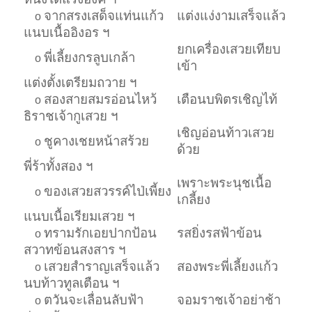
จากสรงเสด็จแท่นแก้ว
แต่งแง่งามเสร็จแล้ว
o
แนบเนื้ออิงอร ฯ
ยกเครื่องเสวยเทียบ
พี่เลี้ยงกรลูบเกล้า
o
เข้า
แต่งตั้งเตรียมถวาย ฯ
สองสายสมรอ่อนไหว้
เตือนบพิตรเชิญไท้
o
ธิราชเจ้ากูเสวย ฯ
เชิญอ่อนท้าวเสวย
ชูคางเชยหน้าสร้วย
o
ด้วย
พี่ร้าทั้งสอง ฯ
เพราะพระนุชเนื้อ
ของเสวยสวรรค์ไป่เพี้ยง
o
เกลี้ยง
แนบเนื้อเรียมเสวย ฯ
ทรามรักเอยปากป้อน
รสยิ่งรสฟ้าข้อน
o
สวาทข้อนสงสาร ฯ
เสวยสำราญเสร็จแล้ว
สองพระพี่เลี้ยงแก้ว
o
นบท้าวทูลเตือน ฯ
ตวันจะเลื่อนลับฟ้า
จอมราชเจ้าอย่าช้า
o