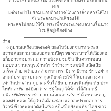
ท้าวพิไชยพิษณุกรต้องใจพระลอ ตกลงรับพระลอเปน
เขย
แต่พระย่าไม่ยอม แอบอ้างราชโองการสั่งทหารให้ไป
จับพระลอมาฆ่าเสียจงได้
พระลอไม่ยอมให้จับ พระเพื่อนพระแพงแลนางรื่นนาง
โรยสู้อยู่เคียงข้าง
____________________________
ร่าย
ภูบาลแสร้งแสดงองค์ สองไหว้บงกชบาท พระล
o
อราชค่อยถาม สองบอกนามปิตุราช
พระบาทไท้เลืองลอ
ธก็ยอกรกชประนม ถวายบังคมชมชื่น ยื่นความชอบ
นอบทูล
ว่านเรสูรเจ้าหล้า ข้าร้างราชสมบัติ สลัดเสีย
เสร็จสล้าย หว้ายแต่ตัวมาหา
พระปิตุราธิราช ข้าขอฝาก
อาตม์ประยูร เปนตระกูลเดียวด้วยไท้ ไว้เปนเอกวงศา
เท่ากัลปาวสาน ภูบาลครั้นได้ยิน บานอรพินทุ์หฤทัย ประ
ไพพักตรพิลาศ
ยิ่งกว่าราชผู้ใหญ่ ได้ท้าวไส้สัมฤทธิ์
บพิตรพิศพระราชา มาเปนเอกเอารสราช
ด้วยนางนาฎ
สองศรี
พ่อจะให้ดูวันดีเดือนชอบ
แล้วจะประกอบการ
วิวาห์
ท้าวธพจนาดังนี้เสร็จ ธก็เสด็จยังมนทิราไลย
ข่าว