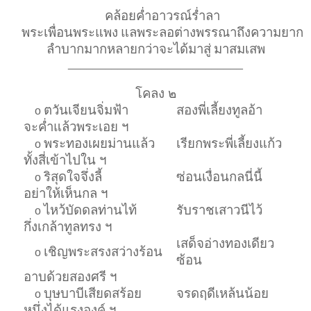
คล้อยค่ำอาวรณ์ร่ำลา
พระเพื่อนพระแพง
แลพระลอต่างพรรณาถึงความยาก
ลำบากมากหลายกว่าจะได้มาสู่
มาสมเสพ
____________________________
โคลง ๒
ตวันเจียนจิ่มฟ้า
สองพี่เลี้ยงทูลอ้า
o
จะค่ำแล้วพระเอย ฯ
พระทองเผยม่านแล้ว
เรียกพระพี่เลี้ยงแก้ว
o
ทั้งสี่เข้าไปใน ฯ
ริสุดใจจึ่งลี้
ซ่อนเงื่อนกลนี่นี้
o
อย่าให้เห็นกล ฯ
ไหว้บัดดลท่านไท้
รับราชเสาวนีไว้
o
กึ่งเกล้าทูลทรง ฯ
เสด็จอ่างทองเดียว
เชิญพระสรงสว่างร้อน
o
ซ้อน
อาบด้วยสองศรี ฯ
บุษบาบีเสียดสร้อย
จรดฤดีเหล้นน้อย
o
หนึ่งได้แรงองค์ ฯ