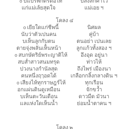
บแปรพักตรต่อไท้
บสั่งสักคำไว้
o
แก่แม่เล้ยสุดใจ
แม่เอย
ฯ
โคลง ๔
เยียใดแก่ชีพนี้
นิศผล
o
นับว่าตัวเปนคน
คู่บ้า
บเห็นลูกกับตน
ตนอย่า เปนเลย
ตายจุ่งพลันเห็๋นหน้า
ลูกแก้วทั้งสอง ฯ
สบกษัตริย์พระญาติไห้
อึงอุด อยู่นา
o
สบส่ำสาวสนมทรุด
ท่าวไห้
ปวงนางกำนัลสุด
ถึงไพร่ เมืองนา
คนหนึ่งฤๅอดได้
เกลือกกลิ้งกลางดิน ฯ
เสียงไห้ทุกราษฎร์ไห้
ทุกเรือน
o
อกแผ่นดินดูเหมือน
จักขว้ำ
บเห็นตะวันเดือน
ดาวมืด มัวนา
แลแห่งใดเห็นน้ำ
ย่อมน้ำตาคน ฯ
โคลง
๒