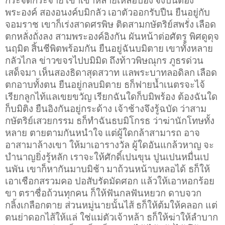
พระองค์ สองอนงค์บมิกลัว
เอาตัวออกรับปืน ยืนอยู่กับ
จอมราช เขาก็เร่งสาดศรพิษ ติดสามกษัตริย์สพรั่ง
เลือด
ตกหลั่งถั่งลง สามพระองค์อิงกัน ผันหน้าต่อศัตรู พิศดูดุจ
นฤมิต
สิ้นชีพิตพร้อมกัน ยืนอยู่ฉันบมิตาย
เขาทั้งหลาย
กลัวไกล ข่าวขจรไปบมิมิด
ถึงท้าวพิษณุกร ภูธรด่วน
เสด็จมา เห็นสองธิดาสุดสวาท แลพระบาทลอดิลก
เลือด
ตกอาบทั้งตน ยืนอยู่กลบมิตาย ธก็ฟายน้ำเนตรจะไจ้
เรียกลูกไท้แลเขยขวัญ
เรียกฉันใดก็บมิพร้อง ต้องฉันใด
ก็บมิติง ยืนอิงกันอยู่กระด้าง เจ้าช้างจึงรู้ฉบัด
ว่าสาม
กษัตริย์เสวยกรรม ธก็ทำฉันธบมิโกรธ ว่าฆ่านักโทษทั้ง
หลาย ตายตามกันหนำใจ
แต่ผู้ใดกล้าสามารถ อาจ
อาสามาล้างเขา ให้มาเอารางวัล ผู้ใดอันแกล้วหาญ
จะ
บำนาญยิ่งรู้หลัก เราจะให้ศักดิ์เปนขุน ปูนเปนหมื่นเป
นพัน เขาก็หากันมาบมิช้า
มาถ้วนหน้าบหลอได้ ธก็ให้
เอาเชือกสรวมคอ ปอสับรัดมัดศอก แล้วให้เอาหอกร้อย
ขา
ตราชื่อถ้วนทุกคน ก็ให้ฟันกลฟันหยวก ดาบจวก
กลิ้งเกลือกตาย ส่วนหมู่นายนั้นไส้
ธก็ให้ต้มให้คลอก แต่
ตนย่าดอกไส้ให้แล่ ใช่แม่ตัวเจ้าหล้า ธก็ให้ฆ่าให้ลำบาก