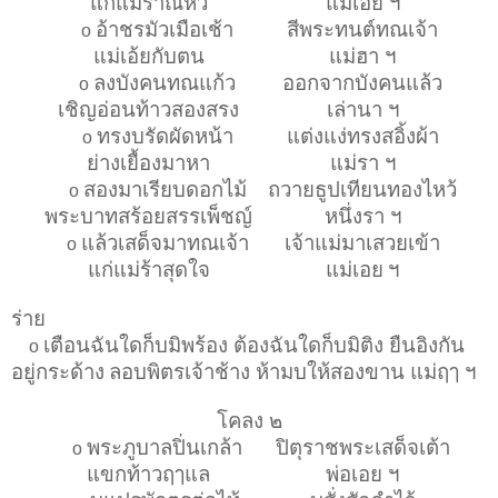
แก่แม่ร้าณหัว
แม่เอย ฯ
อ้าชรมัวเมือเช้า
สีพระทนต์ทณเจ้า
o
แม่เอ้ยกับตน
แม่ฮา ฯ
ลงบังคนทณแก้ว
ออกจากบังคนแล้ว
o
เชิญอ่อนท้าวสองสรง
เล่านา ฯ
ทรงบรัดผัดหน้า
แต่งแง่ทรงสอิ้งผ้า
o
ย่างเยื้องมาหา
แม่รา ฯ
สองมาเรียบดอกไม้
ถวายธูปเทียนทองไหว้
o
พระบาทสร้อยสรรเพ็ชญ์
หนึ่งรา ฯ
แล้วเสด็จมาทณเจ้า
เจ้าแม่มาเสวยเข้า
o
แก่แม่ร้าสุดใจ
แม่เอย
ฯ
ร่าย
เตือนฉันใดก็บมิพร้อง ต้องฉันใดก็บมิติง ยืนอิงกัน
o
อยู่กระด้าง
ลอบพิตรเจ้าช้าง ห้ามบให้สองขาน แม่ฤๅ ฯ
โคลง ๒
พระภูบาลปิ่นเกล้า
ปิตุราชพระเสด็จเต้า
o
แขกท้าวฤๅแล
พ่อเอย ฯ