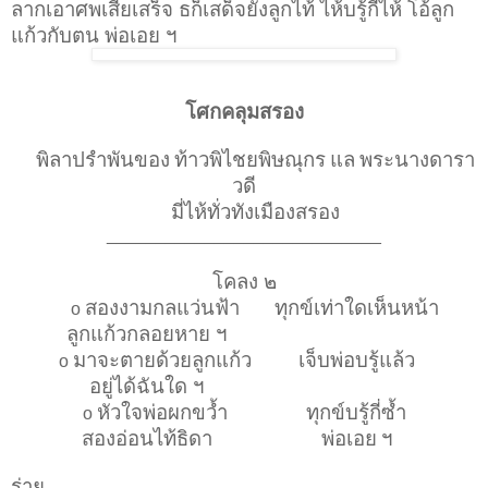
ลากเอาศพเสียเสร็จ ธก็เสด็จยังลูกไท้ ไห้บรู้กี่ไห้ โอ้ลูก
แก้วกับตน พ่อเอย ฯ
โศกคลุมสรอง
พิลาปรำพันของ
ท้าวพิไชยพิษณุกร
แล
พระนางดารา
วดี
มี่ไห้ทั่วทังเมืองสรอง
____________________________
โคลง ๒
สองงามกลแว่นฟ้า
ทุกข์เท่าใดเห็นหน้า
o
ลูกแก้วกลอยหาย ฯ
มาจะตายด้วยลูกแก้ว
เจ็บพ่อบรู้แล้ว
o
อยู่ได้ฉันใด ฯ
หัวใจพ่อผกขว้ำ
ทุกข์บรู้กี่ซ้ำ
o
สองอ่อนไท้ธิดา
พ่อเอย
ฯ
ร่าย