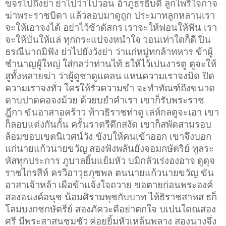
ขจรไปถึงย่า
ย่าไปว่าไปวอน อ้าภูธรธิบดี ลูกไพรีใจกาจ
ฆ่าพระราชบิดา แล้วลอบมาดูถูก ประมาทลูกหลานเรา
จะให้เอาจงได้ อย่าไว้ช้าดัสกร
เราจะให้ฟอนให้ฟัน เรา
จะให้บั่นให้แล่ ทุกกระแบ่จงหนำใจ
วอนเท่าใดก็ดี
ปิ่น
ธรณีนาถมิฟัง ย่าไปยังวังย่า ว่าแก่หมู่ทกล้าทหาร ข้าผู้
ชำนาญผู้ใหญ่
ใส่กลว่าท่านไท้ ธให้ไว้เปนงารตู ตูจะให้
สูทั้งหลายฆ่า ว่าผู้ดูชาดูแคลน
แหนความเราจงมิด ปิด
ความเราจงทั่ว ใครให้รั่วความขำ จะทำทัณฑ์ถึงขนาด
ดาบปาดคอจงม้วย ด้วยบยำคำเรา เขาก็รับพระราช
ฎีกา ขันอาสาอคร้าว ท้าวธิราชท่าดู
เล่ห์กลตูจะเอา เขา
ก็ลอบแต่งกันกั้น ครั้นราตรีดึกสงัด เขาก็สพัดสามรอบ
ล้อมขอบเขตนิเวศน์วัง ขังบให้คนเข้าออก เขาจึงบอก
แก่นายแก้วนายขวัญ
สองฟังพลันยังจอมกษัตริย์ ทูลระ
หัสทุกประการ ภูบาลยิ้มแย้มหัว บมิกลัวเร่งองอาจ
ดูดุจ
ราชไกรสีห์ ครวีอาวุธภุชพล ตนนายแก้วนายขวัญ ขัน
อาสาเจ้าหล้า
เผือข้าแจ้งใจถวาย ขอตายก่อนพระองค์
สองอนงค์อนุช น้อมศิรามพุชกับบาท ไท้ธิราชสาหส
ธก็
โลมบงกชกษัตรีย์ สองภัควะดีอย่าตกใจ บเปนใดณสอง
ศรี มีพระสาสนชมชัว
ค่อยยิ้มหัวเหล้นพลาง สองนางจึ่ง