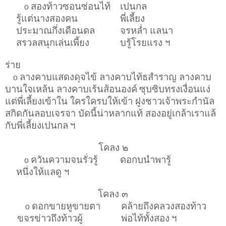
สองท้าวซอนซ่อนไท้
เปนกล
o
รู้แต่นางสองคน
พี่เลี้ยง
ประมาณกึ่งเดือนดล
จรหล่ำ แลนา
สรวลสนุกเล่นเพี้ยง
บรู้โรยแรง ฯ
ร่าย
ลางคาบแสดงดุจไข้ ลางคาบไท้ธสำราญ ลางคาบ
o
บานใจเหล้น ลางคาบเร้นส้อนองค์
ซุบซิบทรงเงื่อนแง่
แต่พี่เลี้ยงเข้าใน ใครใครบให้เข้า ฝูงชาวเจ้าพระกำนัล
สกิดกันลอบเจรจา บัดนี้น่าหลากแท้ สองอยู่เกล้าเราแล้
กับพี่เลี้ยงเปนกล
ฯ
โคลง ๒
ควันความจนรั่วรู้
ดอกบนำพารู้
o
หนึ่งให้แลดู ฯ
โคลง ๓
ดอกขายหูขายตา
คล้ายถึงคลวงสองท้าว
o
ขจรข่าวถึงท้าวผู้
พ่อไท้ทั้งสอง
ฯ