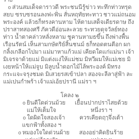
ส่วนสมเด็จดาราวดี พระชนนีรู้ข่าว ทะทึกท่าวทรุด
o
สยบ ซรบซรอนลงฟะฟั่น สั่นหฤทัยทะทาว
ชาวแม่ถนอม
พระองค์ แล้วธก็ทรงคานหาม ไห้ตามเสด็จเดียรดาษ ถึง
ปราสาทสองศรี
ภัควดีอ่อนละลวย ระทวยดุจวัลย์ทอง
ท่าว น้ำตาคล่าวหลั่งหลาม ชูคานหามธขึ้น
ถึงพ่างพื้น
เรือนรัตน์ เห็นสามกษัตริย์สิ้นชนม์ ธก็ทอดตนตีอก ผก
กลิ้งเกลือกไปมา
แม่มาหาแก้วแม่ เคียดใดแก่แม่นา เจ้า
มิเจรจาด้วยแม่
มิแต่งแง่ให้แม่ชม มิหวีผมให้แม่เชย มิ
เงยหน้าให้แม่จูบ มิลูบน้ำดอกไม้ไล้พระองค์
มิทรง
กระแจะจรุงชมด มิเสวยรสเข้าปลา สองจะลีลาสู่ฟ้า ละ
แม่เปนกำพร้า
เจ้าแม่เอ้ยปรานี แม่รา ฯ
โคลง ๒
ยินดีใดด่วนม้วย
เยื้อนปากปราไสยด้วย
o
แม่ให้เต็มใจ
หนึ่งรา ฯ
ใดผิดใจสองเจ้า
ควรเคียดฤๅจึ่งเต้า
o
แขกฟ้าทั้งสอง ฯ
หมองใจใดด่วนผ้าย
สองอย่าคิดยินร้าย
o