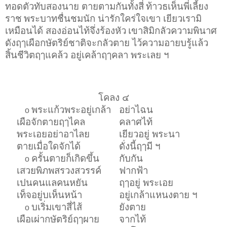
ทอดตัวทับสองนาย ตายตามกันทั้งสี่
ท้าวธเห็นพี่เลี้ยง
ราช
พระบาทชื่นชมนัก น่ารักใคร่ใจเขา เยียวเรามิ
เหมือนได้ สองอ่อนไท้จึ่งร้องหัว
เขาสิมิกลัวความพินาศ
ดังฤๅเผือกษัตริย์ชาติจะกลัวตาย ไว้ความอายบรู้แล้ว
สิ้นชีวิตฤๅแคล้ว อยู่เคล้าฤๅคลา พระเลย ฯ
โคลง ๔
พระแก้วพระอยู่เกล้า
อย่าไฉน
o
เผือจักตายฤๅไคล
คลาศไท้
พระเอยอย่าอาไลย
เยียวอยู่ พระนา
ตายเมื่อใดจักได้
ดั่งนี้ฤๅมี ฯ
ครั้นตายก็เกิดขึ้น
กับกัน
o
เสวยพิภพสรวงสวรรค์
ฟากฟ้า
เปนคนแลคนหยัน
ฤๅอยู่ พระเอย
เท็จอยู่บเห็นหน้า
อยู่เกล้าแหนงตาย ฯ
บเริ่มเขาสี่ไส้
ยังตาย
o
เผือเผ่ากษัตริย์ฤๅผาย
จากไท้