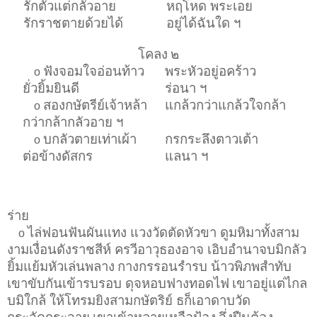
รักตัวแต่กลัวอาย
หฤโหด พระเอย
รักราชตายด้วยได้
อยู่ได้ฉันใด ฯ
โคลง
๒
ฟังจอมใจอ่อนท้าว
พระหัวอยู่อคร้าว
o
ยั่วยิ้มยินดี
ร่อนา ฯ
สองกษัตรีย์เจ้าหล้า
แกล้วกว่าแกล้วใจกล้า
o
กว่ากล้ากลัวอาย ฯ
บกลัวตายเท่าเผ้า
กรกระลึงตาวเต้า
o
ต่อข้างดัสกร
แลนา ฯ
ร่าย
ไล่ฟอนฟันผันแทง แวงวัดตัดหัวขา ดูมหิมาทั้งสาม
o
งามเงื่อนดังราชสีห์ ครวีอาวุธองอาจ เอิบอำนาจบมิกลัว
ยิ้มแย้มหัวเล่นพลาง
กางกรรอนรำรบ น้าวพิภพสำทับ
เขาขับกันเข้ารบรอบ ดุจหอบฟางทอดไฟ
เขาอยู่แต่ไกล
บมิใกล้ ให้โทรมยิงสามกษัตริย์ ธก็เอาดาบวัด
กระจัดกระจาย
เขาเข้าหลายเหลือป้อง
จึ่งปืนต้อง