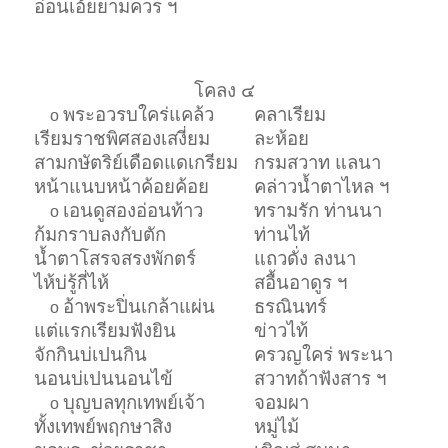
อ่อนเอ้ยยามควร ฯ
โคลง ๔
พระอวรบใคร่แคล้ว
คลาเรียม
o
เรียมราชพิศสองเสงี่ยม
ละห้อย
สามกษัตริย์เดือดแดเกรียม
กรมสวาท แลนา
หน้าแนบหน้าค้อยค้อย
คล่าวน้ำตาไหล ฯ
เอนดูสองอ่อนท้าว
ทรามรัก ท่านนา
o
ก้มกราบลงกับตัก
ท่านไท้
น้ำตาโสรจสรงพักตร์
แถวดั่ง ลงนา
ไห้บ่รู้กี่ไห้
สอื้นอาดูร ฯ
อ้าพระปิ่นเกล้าแผ่น
ธรณินทร์
o
แต่แรกเรียมฟังยิน
ข่าวไท้
จักกินบ่เปนกิน
ครวญใคร่ พระนา
นอนบ่เปนนอนไข้
สวาทถ้าฟังสาร ฯ
บุญบลทุกเทพย์เจ้า
จอมผา
o
ทั้งเทพย์พฤกษาสิง
หมู่ไม้