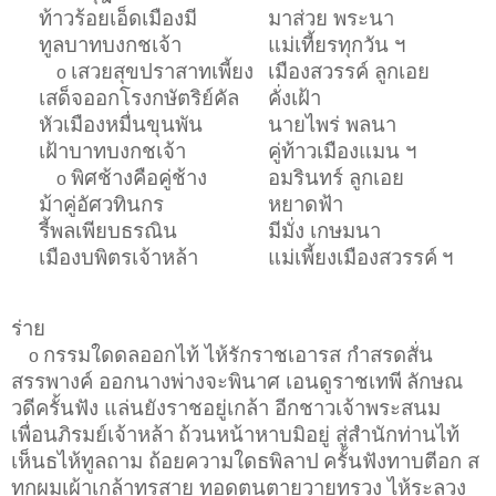
ท้าวร้อยเอ็ดเมืองมี
มาส่วย พระนา
ทูลบาทบงกชเจ้า
แม่เที้ยรทุกวัน ฯ
เสวยสุขปราสาทเพี้ยง
เมืองสวรรค์ ลูกเอย
o
เสด็จออกโรงกษัตริย์คัล
คั่งเฝ้า
หัวเมืองหมื่นขุนพัน
นายไพร่ พลนา
เฝ้าบาทบงกชเจ้า
คู่ท้าวเมืองแมน ฯ
พิศช้างคือคู่ช้าง
อมรินทร์ ลูกเอย
o
ม้าคู่อัศวทินกร
หยาดฟ้า
รี้พลเพียบธรณิน
มีมั่ง เกษมนา
เมืองบพิตรเจ้าหล้า
แม่เพี้ยงเมืองสวรรค์
ฯ
ร่าย
กรรมใดดลออกไท้ ไห้รักราชเอารส กำสรดสั่น
o
สรรพางค์ ออกนางพ่างจะพินาศ เอนดูราชเทพี
ลักษณ
วดีครั้นฟัง แล่นยังราชอยู่เกล้า อีกชาวเจ้าพระสนม
เพื่อนภิรมย์เจ้าหล้า
ถ้วนหน้าหาบมิอยู่ สู่สำนักท่านไท้
เห็นธไห้ทูลถาม ถ้อยความใดธพิลาป
ครั้นฟังทาบตีอก ส
ทกผมเผ้าเกล้าทรสาย ทอดตนตายวายทรวง ไห้ระลวง