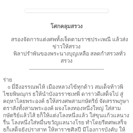
โศกคลุมสรวง
สรองจัดการแต่งศพทั้งเจ็ดตามราชประเพณี แล้วส่ง
ข่าวให้สรวง
พิลาปรำพันของพระนางบุญเหลือ
สลดกำสรวลทั่ว
สรวง
____________________________
ร่าย
มี่อึงอรรณพไห้ เมืองหลวงไข้ทุกด้าว สมเด็จท้าวพิ
o
ไชยพิษณุกร
ธให้นำบังอรราชเทพี ดาราวดีเสด็จไป สู่
คฤหาไลยพระองค์ ธให้สรงศพสามกษัตริย์
จัดสรรพภูษา
ตราสังทั้งสามพระองค์ ผจงโลงทองหนึ่งใหญ่ ใส่สาม
กษัตริย์แล้วไส้
ธก็ให้แต่งโลงหนึ่งแล้ว ใส่ขุนแก้วแลนาง
รื่น โลงหนึ่งใส่หมื่นขวัญแลนางโรย
ทำโดยรีตศพเสร็จ
ธก็เสด็จยังปราสาท ให้หาราชศิลปี มีโองการบังคับ ให้