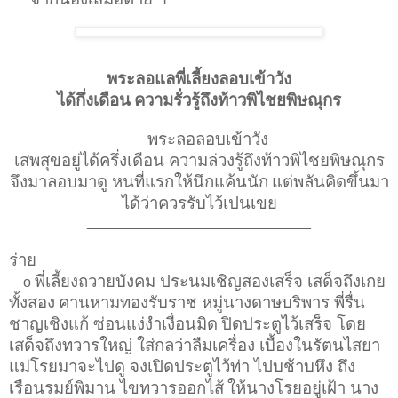
พระลอแลพี่เลี้ยงลอบเข้าวัง
ได้กึ่งเดือน
ความรั่วรู้ถึงท้าวพิไชยพิษณุกร
พระลอลอบเข้าวัง
เสพสุขอยู่ได้ครึ่งเดือน ความล่วงรู้ถึงท้าวพิไชยพิษณุกร
จึงมาลอบมาดู หนที่แรกให้นึกแค้นนัก
แต่พลันคิดขึ้นมา
ได้ว่าควรรับไว้เปนเขย
____________________________
ร่าย
พี่เลี้ยงถวายบังคม ประนมเชิญสองเสร็จ เสด็จถึงเกย
o
ทั้งสอง
คานหามทองรับราช หมู่นางดาษบริพาร พี่รื่น
ชาญเชิงแก้ ซ่อนแง่งำเงื่อนมิด
ปิดประตูไว้เสร็จ โดย
เสด็จถึงทวารใหญ่ ใส่กลว่าลืมเครื่อง เบื้องในรัตนไสยา
แม่โรยมาจะไปดู จงเปิดประตูไว้ท่า ไปบช้าบหึง ถึง
เรือนรมย์พิมาน ไขทวารออกไส้
ให้นางโรยอยู่เฝ้า นาง