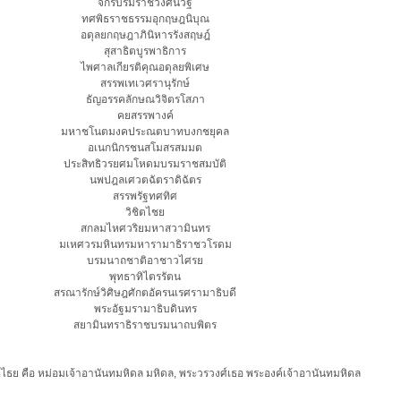
จักรีบรมราชวงศนิวิฐ
ทศพิธราชธรรมอุกฤษฎนิบุณ
อดุลยกฤษฎาภินิหารรังสฤษฎ์
สุสาธิตบูรพาธิการ
ไพศาลเกียรติคุณอดุลยพิเศษ
สรรพเทเวศรานุรักษ์
ธัญอรรคลักษณวิจิตรโสภา
คยสรรพางค์
มหาชโนตมงคประณตบาทบงกชยุคล
อเนกนิกรชนสโมสรสมมต
ประสิทธิวรยศมโหดมบรมราชสมบัติ
นพปฎลเศวตฉัตราดิฉัตร
สรรพรัฐทศทิศ
วิชิตไชย
สกลมไหศวริยมหาสวามินทร
มเหศวรมหินทรมหารามาธิราชวโรดม
บรมนาถชาติอาชาวไศรย
พุทธาทิไตรรัตน
สรณารักษ์วิศิษฎศักตอัครนเรศรามาธิบดี
พระอัฐมรามาธิบดินทร
สยามินทราธิราชบรมนาถบพิตร
ธย คือ หม่อมเจ้าอานันทมหิดล มหิดล, พระวรวงศ์เธอ พระองค์เจ้าอานันทมหิดล