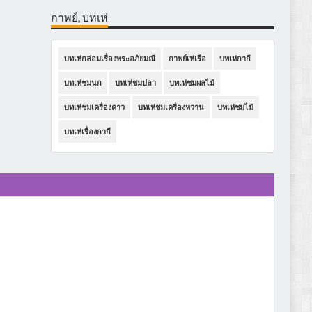
กาพย์, บทเห่
อิเหนา : นางมาหยารัศมีนางสการะวาตี
บทเห่กล่อมเรื่องพระอภัยมณี
กาพย์เห่เรือ
บทเห่กากี
ขึ้นเฝ้านางจินตะหรา (๖๔)
บทเห่ชมนก
บทเห่ชมปลา
บทเห่ชมผลไม้
บทเห่ชมเครื่องคาว
บทเห่ชมเครื่องหวาน
บทเห่ชมไม้
บทเห่เรื่องกากี
อิเหนา : ท้าวดาหาตัดตุนาหงัน (๖๙)