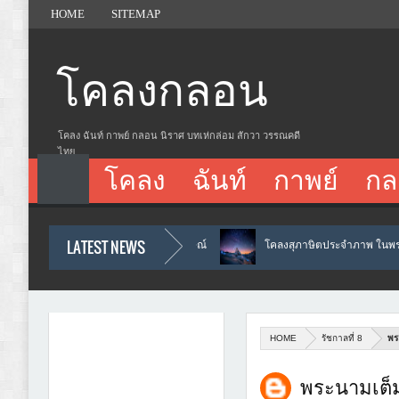
HOME
SITEMAP
โคลงกลอน
โคลง ฉันท์ กาพย์ กลอน นิราศ บทเห่กล่อม สักวา วรรณคดี
ไทย
โคลง
ฉันท์
กาพย์
กล
LATEST NEWS
โคลง : ฉันทลักษณ์
โคลงสุภาษิตประจำภาพ ในพระอุโบสถวัดพระ
HOME
รัชกาลที่ 8
พร
พระนามเต็