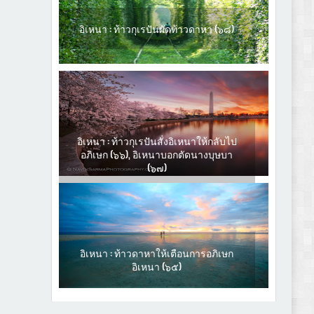
อิเหนา : ท้าวกุเรปันผัดท้าวดาหา (๖๘)
อิเหนา : ท้าวกุเรปันสั่งอิเหนาให้กลับไป
อภิเษก (๖๖), อิเหนาบอกตัดนางบุษบา
(๖๗)
อิเหนา : ท้าวดาหาให้เตือนการอภิเษก
อิเหนา (๖๕)