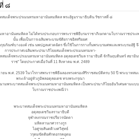
ี่ ๘
สมเด็จพระปรเมนทรมหาอานันทมหิดล พระอัฐมรามาธิบดิน รัชกาลที่ ๘
รมหาอานันทมหิดล ไม่ได้ทรงประกอบการพระราชพิธีบรมราชาภิเษกตามโบราณราชประเพณ
นั้น เพื่อเป็นการเฉลิมพระบรมขัติยราชอิสสริยยศ
ชกกุธภัณฑ์บางองค์ เช่น นพปฎลเศวตฉัตร ซึ่งใช้ในการกางกั้นพระบรมศพและพระบรมอัฐิ จึง
การประกาศเฉลิมพระปรมาภิไธยสมเด็จพระปรเมนทรมหา-
บาทสมเด็จพระปรเมนทรมหาอานันทมหิดล อดุลยเดชวิมล รามาธิบดี จักรีนฤบดินทร์ สยามิน
ราช" โดยประกาศเมื่อวันที่ 11 สิงหาคม พ.ศ. 2489
 มิถุนายน พ.ศ. 2539 ในวโรกาสพระราชพิธีฉลองทรงครองสิริราชสมบัติครบ 50 ปี พระบาทสมเ
พระเจ้าอยู่หัวภูมิพลอดุลยเดช ทรงพระกรุณา
พระนามพระบาทสมเด็จพระปรเมนทรมหาอานันทมหิดล เป็นพระปรมาภิไธยอันวิเศษตามแบ
โบราณราชประเพณีว่า
พระบาทสมเด็จพระปรเมนทรมหาอานันทมหิดล
อดุลยเดชวิมลรามาธิบดี
จุฬาลงกรณราชปรียวรนัดดา
มหิตลานเรศวรางกูร
ไอศูรยสันตติวงศวิสุทธ์
วรุตมขัตติยศักตอรรคอุดม