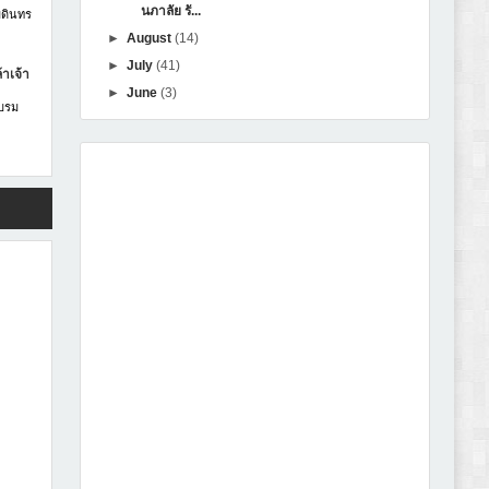
นภาลัย รั...
บดินทร
►
August
(14)
►
July
(41)
าเจ้า
►
June
(3)
รบรม