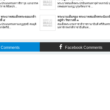
ะปรเมนทรมหาวชิราวุธ เอกอรรค
พระบาทสมเด็จพระปรมินทรมหาจุฬาลงกรณ์ 
ราช พินิตปร...
เทพยมหามงกุฏ บุรุษรัตนราช ...
 พระบาทสมเด็จพระจอมเกล้า
พระนามเต็มของ พระบาทสมเด็จพระนั่งเกล้
ที่ ๔
อยู่หัว รัชกาลที่ ๓
ปรเมนทรมหามงกุฏสุทธิ สมมุติ
สมเด็จพระบรมราชาธิราชรามาธิบดี ศรีสินท
ษัตริย์...
มหาจักรพรรดิราชาธิบดินท...
r Comments
Facebook Comments