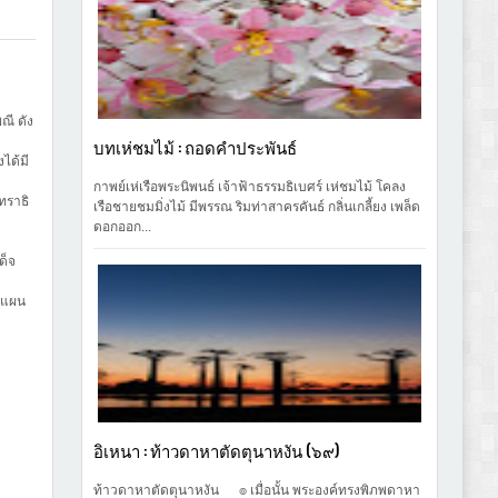
ี ดัง
บทเห่ชมไม้ : ถอดคำประพันธ์
ได้มี
กาพย์เห่เรือพระนิพนธ์ เจ้าฟ้าธรรมธิเบศร์ เห่ชมไม้ โคลง
ทราธิ
เรือชายชมมิ่งไม้ มีพรรณ ริมท่าสาครคันธ์ กลิ่นเกลี้ยง เพล็ด
ดอกออก...
ด็จ
บแผน
อิเหนา : ท้าวดาหาตัดตุนาหงัน (๖๙)
ท้าวดาหาตัดตุนาหงัน ๏ เมื่อนั้น พระองค์ทรงพิภพดาหา