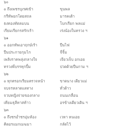
๖๐
๏ ถึงเพชรบุเรศเข้า
ขุนพล
กรีทัพยกโดยสถล
มารคเต้า
ธงทองทัดลมบน
โบกเรียก พลแม่
เรียมเรียกรสรักเร้า
เร่งน้องในทรวง ฯ
๖๑
๏ ออกทัพเอาฤกษ์เร้า
ปืนไฟ
ปืนประกายกุมไก
จี่จิ้ม
เพลิงราคพลุ่งกลางใจ
เจียวเจ็บ อกเอย
ทรวงพี่บรรทุกปิ้ม
ปวดด้วยปืนกาม ฯ
๖๒
๏ ทุกตรอกเรียมตรวจหน้า
ขาดนาง เดียวแม่
จบจรหลาดแลทาง
ทั่วด้าว
จวบหญิงจ่ายของกลาง
ถนนเกลื่อน
เทียมธุลีทาสท้าว
อรข้างเดียวเดิน ฯ
๖๓
๏ ถึงชรอ่ำชรอุ่มห้อง
เวหา หนเอย
คิดอรแมกเมฆมา
กลัดไว้