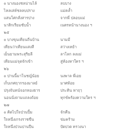
๏ นางนองชลน่านไล้
ลบบาง
ไหลเล่ห์ชลลบปราง
แม่คล้ำ
แสนโศกสั่งสารปาง
จากพี่ ปลอบแม่
นาสิกเรียมซับน้ำ
เนตรหน้านางนอง ฯ
๒๕
๏ บางขุนเทียนถิ่นบ้าน
นามมี
เทียนว่าเทียนแสงสี
สว่างเหย้า
เย็นยามพระสุริยลี
ลาโลก ลงแม่
เทียนแม่จุดจักเข้า
สู่ห้องหาใคร ฯ
๒๖
๏ ปานนี้มาโนชญ์น้อย
นงพาล พี่เอย
เก็บเกศฤากรองมาลย์
มาศห้อย
ปรุงจันทน์จอกทองธาร
ประทิน ทาฤๅ
นอนนั่งถามแถลงถ้อย
ทุกข์พร้องความใคร ฯ
๒๗
๏ คิดไปใจป่วนปิ้ม
จักคืน
ใจหนึ่งเกรงราชขืน
ข่มคร้าม
ใจหนึ่งป่วนปานปืน
ปัดปวด ทรวงนา