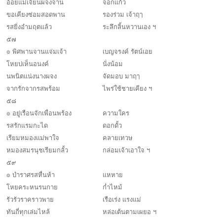
อ้อยแม่เจียนผจงจาน
จอกแก้ว
ขอเคียงซ่อมสอดพาน
รองร่วม เจ้าฤๅ
รสยิ่งอำมฤตแล้ว
ระลึกลิ้นหวานเอง ฯ
๕๗
๏ พิศพานจานแจ่มเจ้า
เบญจรงค์ รัตน์เอย
โหยบ่เห็นอนงค์
นั่งน้อม
นพนิตแน่งนางผจง
จัดมอบ มาฤๅ
จากรักจากรสพร้อม
ไพร่ใช้ชายเคียง ฯ
๕๘
๏ อยู่เรือนจักเพื่อนพร้อง
ความใคร
รสรักแรมกะได
ดอกดั้ว
เรียมหมองแม่พาใจ
คลายเทวษ
หมองสมรนุชเรียมกลั้ว
กล่อมเจ้าเอาใจ ฯ
๕๙
๏ บำราศรสหื่นห้า
แหหาย
โหยคระหนรนกาย
ก่ำไหม้
รัวรัวราคราวพาย
เรือเร่ง แรงแม่
ทันถี่ทุกเล่มไหล้
หล่อเต้นตามเผยอ ฯ