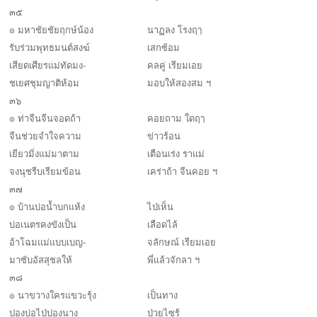
๓๕
๏ มหาชัยชัยฤกษ์น้อง
นาฏลง โรงฤๅ
รับร่วมพุทธมนต์สงฆ์
เสกซ้อม
เสียดเศียรแม่ทัดมง-
คลคู่ เรียมเอย
ชเยศชุมญาติห้อม
มอบให้สองสม ฯ
๓๖
๏ ท่าจีนจีนจอดถ้า
คอยถาม ใดฤๅ
จีนช่วยจำใจความ
ข่าวร้อน
เยียวมิ่งแม่มาตาม
เตือนเร่ง ราแม่
จงนุชรีบเรียมข้อน
เคร่าถ้า จีนคอย ฯ
๓๗
๏ บ้านบ่อน้ำบกแห้ง
ไป่เห็น
บ่อเนตรคงขังเป็น
เลือดไล้
อ้าโฉมแม่แบบเบญ-
จลักษณ์ เรียมเอย
มาซับอัสสุชลให้
พี่แล้วจักลา ฯ
๓๘
๏ นาขวางใครแขวะรุ้ง
เป็นทาง
ปองบ่อไป่ปองนาง
ป่วยไซร้