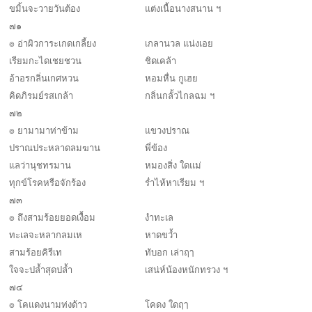
ขมิ้นจะวายวันต้อง
แต่งเนื้อนางสนาน ฯ
๗๑
๏ อ่าผิวการะเกดเกลี้ยง
เกลานวล แน่งเอย
เรียมกะไดเชยชวน
ชิดเคล้า
อ้าอรกลิ่นเกศหวน
หอมหื่น กูเฮย
คิดภิรมย์รสเกล้า
กลิ่นกลั้วไกลฉม ฯ
๗๒
๏ ยามามาท่าข้าม
แขวงปราณ
ปราณประหลาดลมฆาน
พี่ข้อง
แลว่านุชทรมาน
หมองสิ่ง ใดแม่
ทุกข์โรคหรือจักร้อง
ร่ำไห้หาเรียม ฯ
๗๓
๏ ถึงสามร้อยยอดเงื้อม
งำทะเล
ทะเลจะหลากลมเห
หาดขว้ำ
สามร้อยคิรีเท
ทับอก เล่าฤๅ
ใจจะปล้ำสุดปล้ำ
เสน่ห์น้องหนักทรวง ฯ
๗๔
๏ โคแดงนามท่งด้าว
โคดง ใดฤๅ