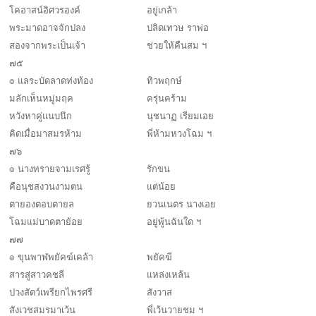
โคอาสน์อิศวรองค์
อยู่เกล้า
พระมาดอาจจักปลง
ปลิดเทวษ ราพ่อ
สองจากพระเป็นเจ้า
ช่วยให้คืนสม ฯ
๗๕
๏ แลระบัดลาดท่งท้อง
ทิวพฤกษ์
มลักเห็นหมู่มฤค
ครุ่นคร้าม
หวังหาคู่แนบนึก
นุชนาฏ เรียมเอย
คิดเมื่อมาสมรห้าม
พี่ห้ามหวงโฉม ฯ
๗๖
๏ นางทรายจามเรศรู้
รักขน
คือนุชสงวนงามตน
แต่น้อย
ตายองตอบตายล
ยวนเนตร นางเอย
โฉมแม่บาดตาย้อย
อยู่พู้นฉันใด ฯ
๗๗
๏ ขุนพาฬพยัคฆ์เคล้า
พยัคฆี
สารสู่สาวคชลี
แหล่งเหล้น
ปวงสัตว์เพรียกไพรศรี
สังวาส
สังเวชสมรมาเว้น
พี่เว้นวายชม ฯ