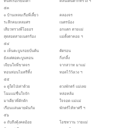
ทันที่เรือเรียมเต้า
คลื่นเต้นตากทรวง ฯ
๕๓
๏ บ้านเหลมเรือพี่เลี้ยว
คลองจร
ระลึกคมเหลมศร
เนตรน้อง
เสียวทรวงพี่โอยอร
อกแตก ตายแม่
สุดสอดสายเนตรร้อง
แม่ตั้งตาคอย ฯ
๕๔
๏ เห็นตะบูนรอยบั่นต้น
ตัดรอน
ยังแต่ตอตะบูนทอน
กิ่งกลิ้ง
เจียนใจพี่ขาดจร
จากสวาท มาแม่
ทอนท่อนไมตรีทิ้ง
ทอดไว้วังเวง ฯ
๕๕
๏ ดูใดไป่เท่าด้วย
ดวงพักตร์ แม่เลย
โฉมแม่ชื่นใจจัก
หล่อหล้ม
มาเดียวพี่ดักดัก
ใจจอด แม่แม่
เรือนแล่นผายผันก้ม
พักตร์ไห้หาศรี ฯ
๕๖
๏ ถับถึงคุ้งคดอ้อย
โอชหวาน วายแม่