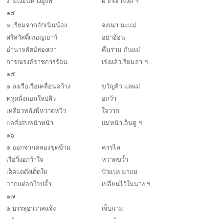
งามเงื่อนหางยูงฟ้า
ฝากเจ้าจงดี ฯ
๑๔
๏ เรียมจากจักเนิ่นน้อง
จงเนา นะแม่
ศรีสวัสดิ์เทอญเยาว์
อย่าอ้อน
อำนาจสัตย์สองเรา
คืนร่วม กันแม่
การณรงค์ราชการร้อน
เร่งแล้วเรียมลา ฯ
๑๕
๏ ลงเรือเรือเคลื่อนคว้าง
ขวัญลิ่ว แลแม่
ทรุดนั่งถอนใจปลิว
อกว้า
เหลียวหลังพี่หวาดหวิว
ใจวาก
แลสั่งสบหน้าหน้า
แม่หน้าเอ็นดู ฯ
๑๖
๏ ออกจากคลองขุดข้าม
ครรไล
เรือวิ่งอกว้าใจ
หวาดขว้ำ
เด็ดแดดั่งเด็ดใย
บัวแบ่ง มาแม่
จากแต่อกใจปล้ำ
เปลี่ยนไว้ในนาง ฯ
๑๗
๏ บรรลุอาวาสแจ้ง
เจ็บกาม