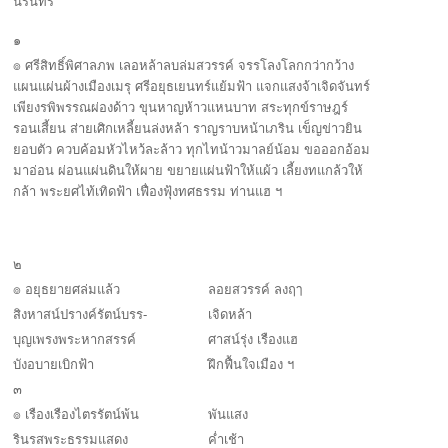
นรินทร์
๑
๏ ศรีสิทธิ์พิศาลภพ เลอหล้าลบล่มสวรรค์ จรรโลงโลกกว่ากว้าง
แผนแผ่นผ้างเมืองเมรุ ศรีอยุธเยนทร์แย้มฟ้า แจกแสงจ้าเจิดจันทร์
เพียงรพิพรรณผ่องด้าว ขุนหาญห้าวแหนบาท สระทุกข์ราษฎร์
รอนเสี้ยน
ส่ายเศิกเหลี้ยนล่งหล้า ราญราบหน้าเภริน เข็ญข่าวยิน
ยอบตัว
ควบค้อมหัวไหว้ละล้าว ทุกไทน้าวมาลย์น้อม ขอออกอ้อม
มาอ่อน
ผ่อนแผ่นดินให้ผาย ขยายแผ่นฟ้าให้แผ้ว เลี้ยงทแกล้วให้
กล้า พระยศไท้เทิดฟ้า
เฟื่องฟุ้งทศธรรม ท่านแฮ ฯ
๒
๏ อยุธยายศล่มแล้ว
ลอยสวรรค์ ลงฤๅ
สิงหาสน์ปรางค์รัตน์บรร-
เจิดหล้า
บุญเพรงพระหากสรรค์
ศาสน์รุ่ง เรืองแฮ
บังอบายเบิกฟ้า
ฝึกฟื้นใจเมือง ฯ
๓
๏ เรืองเรืองไตรรัตน์พ้น
พันแสง
รินรสพระธรรมแสดง
ค่ำเช้า