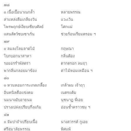
๗๘
๏ เนื้อเบื้อนาเนกล้ำ
หลายพรรณ
ล่าแหล่งลืมเกลียงวัน
แวะเว้น
ไพรพฤกษ์เงียบเซียบศัลย์
โศกแม่
แสนสัตว์ซบเซาเร้น
ช่วยร้อนเรียมตรอม ฯ
๗๙
๏ ลมลงโลมลาดไม้
กฤษณา
โบกบอกนาสาหา
กลิ่นต้อง
รอยอรร่ำพัสตรา
ตากตรอก ลมฤๅ
พากลิ่นกลอยมาข้อง
ค่าไม้หอมเหมือน ฯ
๘๐
๏ หวนหอมการะเกดเกลี้ยง
เกล้าผม เจ้าฤๅ
อินทนิลคือแข่งคม
เนตรแต้ม
นมนางอับอายนม
นุชนาฏ พี่เอย
ปรางเปล่งเปรียบกึ่งแก้ม
อ่อนช้ำคราวชม ฯ
๘๑
๏ จัมปาจำเปรียบเนื้อ
นางสวรรค์ กูเอย
ศรีสุมาลัยพรรณ
พิศแพ้