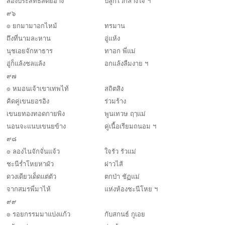
สองประสิทธิ์สัตย์อ้าง
ปลูกไว้กลางใจ ฯ
๙๖
๏ ยกมามาอกไหม้
ทรมาน
ถึงที่นามละหาน
อู่แห้ง
นุชเอยจักหาธาร
ทาอก พี่แม่
อู่ก็แล้งชลแล้ง
อกแล้งลืมงาย ฯ
๙๗
๏ หมอนเจ้าเขาเทพไท้
สถิตสิง
คิดคู่เขนยอรอิง
ร่วมร้าง
เขนยทองทอดกายพิง
พูนเทวษ ฤๅแม่
นอนจะแนบเขนยข้าง
คู่เนื้อเรียมถนอม ฯ
๙๘
๏ ลองไนจักจั่นแจ้ว
ใจรัว รัวแม่
ชะนีร่ำโหยหาผัว
ผ่าวไส้
ดวงเดียวเด็ดแต่ตัว
ตกป่า ชัฏแม่
จากสมรพี่มาไห้
แห่งห้องชะนีโหย ฯ
๙๙
๏ รอยกรรมมาแบ่งแก้ว
กับสกนธ์ กูเอย