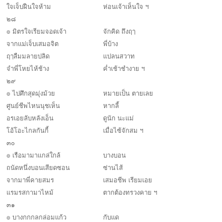
ใจเจ็บฝืนใจห้าม
ห่อนเจ้าเห็นใจ ฯ
๒๘
๏ มิตรใจเรียมจอดเจ้า
จักคิด ถึงฤๅ
จากแม่เจ็บเสมอจิต
พี่บ้าง
ฤๅลืมมลายปลิด
แปลนสวาท
จำพี่โหยไห้ช้าง
ค่ำเช้าชำงาย ฯ
๒๙
๏ ไปศึกสุดมุ่งม้วย
หมายเป็น ตายเลย
ศูนย์ชีพไหนนุชเห็น
หากลี้
อรเอยลับหลังเอ็น
ดูนัก นะแม่
โอ้โอะไกลกันกี้
เมื่อไซ้จักสม ฯ
๓๐
๏ เรือมามาแกล่ใกล้
บางบอน
ถนัดหนึ่งบอนเสียดซอน
ซ่านไส้
จากมาพี่คายสมร
เสมอชีพ เรียมเอย
แรมรสกามาไหม้
ตากต้องทรวงคาย ฯ
๓๑
๏ บางกกกลกล่อมแก้ว
กับแด