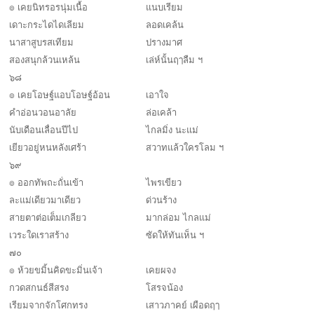
๏ เคยนิทรอรนุ่มเนื้อ
แนบเรียม
เดาะกระไดไดเลียม
ลอดเคล้น
นาสาสูบรสเทียม
ปรางมาศ
สองสนุกล้วนเหล้น
เล่ห์นั้นฤๅลืม ฯ
๖๘
๏ เคยโอษฐ์แอบโอษฐ์อ้อน
เอาใจ
คำอ่อนวอนอาลัย
ล่อเคล้า
นับเดือนเลื่อนปีไป
ไกลมิ่ง นะแม่
เยียวอยู่หนหลังเศร้า
สวาทแล้วใครโลม ฯ
๖๙
๏ ออกทัพถะถั่นเข้า
ไพรเขียว
ละแม่เดียวมาเดียว
ด่วนร้าง
สายตาต่อเต็มเกลียว
มากล่อม ไกลแม่
เวระใดเราสร้าง
ซัดให้ทันเห็น ฯ
๗๐
๏ ห้วยขมิ้นคิดขะมิ่นเจ้า
เคยผจง
กวดสกนธ์สีสรง
โสรจน้อง
เรียมจากจักโศกทรง
เสาวภาคย์ เผือดฤๅ