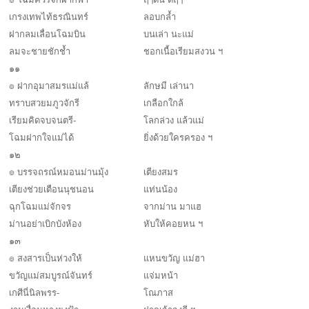
เกรงเทพไท้ธรณินทร์
ลอบกล้ำ
ฝากลมเลื่อนโฉมบิน
บนเล่า นะแม่
ลมจะชายชักช้ำ
ชอกเนื้อเรียมสงวน ฯ
๑๑
๏ ฝากอุมาสมรแม่แล้
ลักษมี เล่านา
ทราบสวยมภูวจักรี
เกลือกใกล้
เรียมคิดจบจนตรี-
โลกล่วง แล้วแม่
โฉมฝากใจแม่ได้
ยิ่งด้วยใครครอง ฯ
๑๒
๏ บรรจถรณ์หมอนม่านมุ้ง
เตียงสมร
เตียงช่วยเตือนนุชนอน
แท่นน้อง
ฉุกโฉมแม่จักจร
จากม่าน มาแฮ
ม่านอย่าเบิกบังห้อง
หับให้คอยหน ฯ
๑๓
๏ สงสารเป็นห่วงให้
แหนขวัญ แม่ฮา
ขวัญแม่สมบูรณ์จันทร์
แจ่มหน้า
เกศีนี่นิลพรร-
โณภาส