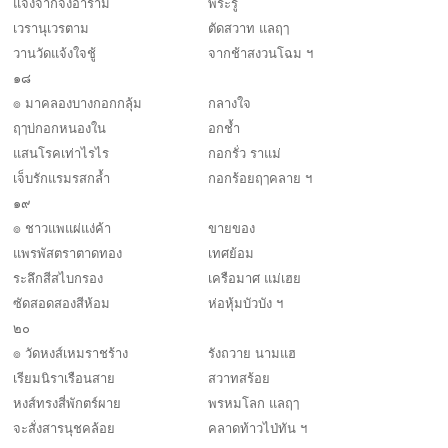
แจ้งจากจงอาราม
พระรู้
เวรานุเวรตาม
ตัดสวาท แลฤๅ
วานวัดแจ้งใจชู้
จากช้าสงวนโฉม ฯ
๑๘
๏ มาคลองบางกอกกลุ้ม
กลางใจ
ฤๅบ่กอกหนองใน
อกช้ำ
แสนโรคเท่าไรไร
กอกรั่ว ราแม่
เจ็บรักแรมรสกล้ำ
กอกร้อยฤๅคลาย ฯ
๑๙
๏ ชาวแพแผ่แง่ค้า
ขายของ
แพรพัสตราตาดทอง
เทศย้อม
ระลึกสีสไบกรอง
เครือมาศ แม่เฮย
ซัดสอดสองสีห้อม
ห่อหุ้มบัวบัง ฯ
๒๐
๏ วัดหงส์เหมราชร้าง
รังถวาย นามแฮ
เรียมนิราเรือนสาย
สวาทสร้อย
หงส์ทรงสี่พักตร์ผาย
พรหมโลก แลฤๅ
จะสั่งสารนุชคล้อย
คลาดท้าวไป่ทัน ฯ