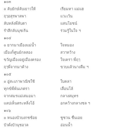
๑๐๓
๏ ลับยักษ์ลับเยาวให้
เรียมหา แม่แฮ
ฤๅอสุรพาลพา
แวะเว้น
ลับหลังพี่ลับตา
แสนโยชน์
รำลึกลับนุชเร้น
ร่วมรู้ในใจ ฯ
๑๐๔
๏ ยากมาเมืองแม่น้ำ
ใจหมอง
เมืองก็ศูนย์กลสอง
สวาทว้าง
ขวัญเมืองอยู่เมืองครอง
ใจเครา พี่ฤๅ
ฤๅพี่จากมาค้าง
ขวบแล้วนางลืม ฯ
๑๐๕
๏ อู่สะเภาพาณิชใช้
ใบคลา
ทุกข์พี่พ้นเภตรา
เลื่อนโล้
จากสมรแม่เสมอมา
กลางสมุทร
แลบ่เห็นตระหลิ่งโอ้
อกคว้างกลางชล ฯ
๑๐๖
๏ หนองบัวบงกชช้อย
ชูชวน ชื่นเอย
บัวดั่งบัวนุชอวล
อ่อนน้ำ