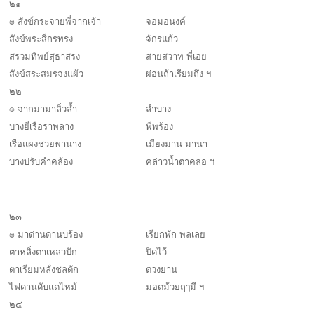
๒๑
๏ สังข์กระจายพี่จากเจ้า
จอมอนงค์
สังข์พระสี่กรทรง
จักรแก้ว
สรวมทิพย์สุธาสรง
สายสวาท พี่เอย
สังข์สระสมรจงแผ้ว
ผ่อนถ้าเรียมถึง ฯ
๒๒
๏ จากมามาลิ่วล้ำ
ลำบาง
บางยี่เรือราพลาง
พี่พร้อง
เรือแผงช่วยพานาง
เมียงม่าน มานา
บางบ่รับคำคล้อง
คล่าวน้ำตาคลอ ฯ
๒๓
๏ มาด่านด่านบ่ร้อง
เรียกพัก พลเลย
ตาหลิ่งตาเหลวปัก
ปิดไว้
ตาเรียมหลั่งชลตัก
ตวงย่าน
ไฟด่านดับแดไหม้
มอดม้วยฤๅมี ฯ
๒๔