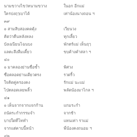
นามขวางไขว่หนามขวาง
ในอก อีกแม่
ใครบ่งฤๅเบาได้
เท่าน้องนางถอน ฯ
๓๙
๏ สามสิบสองคดคุ้ง
เวียนวง
คิดว่าคืนหลังหลง
ทุกเลี้ยว
บังเฉนียนไฉนบง
พักตร์แม่ เห็นฤๅ
แลตะลึงลืมเคี้ยว
ขบค้างคำสลา ฯ
๔๐
๏ มาคลองย่านซื่อซ้ำ
พิศวง
ซื่อตลอดย่านเดียวตรง
รวดริ้ว
ใจคิดคู่ครองคง
รักแม่ นะแม่
ไป่ตลอดเลยพลิ้ว
พลัดน้องมาไกล ฯ
๔๑
๏ เห็นจากจากแจกก้าน
แกมระกำ
ถนัดระกำกรรมจำ
จากช้า
บาปใดที่โททำ
แทนเท่า ราแม่
จากแต่คาบนี้หน้า
พี่น้องคงถนอม ฯ
๔๒