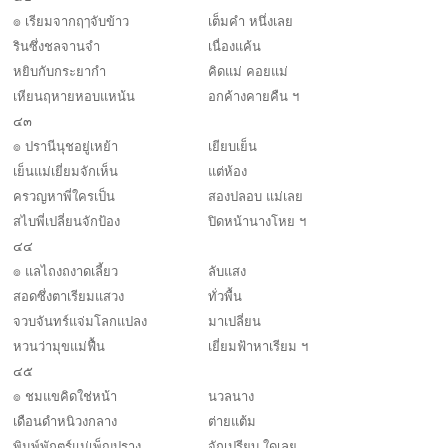
๏ เรียมจากฤๅจับข้าว
เต็มคำ หนึ่งเลย
รินซึ่งชลจานจำ
เนื่องแค้น
หยิบกับกระยากำ
คิดแม่ คอยแม่
เหียนฤหายหอบแหน้น
อกค้างคายคืน ฯ
๔๓
๏ ปรานีนุชอยู่เหย้า
เยียบเย็น
เย็นแม่เยี่ยมจักเห็น
แต่ห้อง
ครวญหาพี่ใครเป็น
สองปลอบ แม่เลย
สไบพี่เปลี่ยนจักป้อง
ปิดหน้านางโหย ฯ
๔๔
๏ แลไถงถงาดเลี้ยว
ลับแสง
สอดซึ่งตาเรียมแสวง
ทั่วพื้น
จวบจันทร์แจ่มโลกแปลง
มาเปลี่ยน
หวนว่ามุขแม่ฟื้น
เยี่ยมฟ้าหาเรียม ฯ
๔๕
๏ ชมแขคิดใช่หน้า
นวลนาง
เดือนดำหนิวงกลาง
ต่ายแต้ม
พิมพ์พักตร์แม่เพ็ญปราง
จักเปรียบ ใดเลย