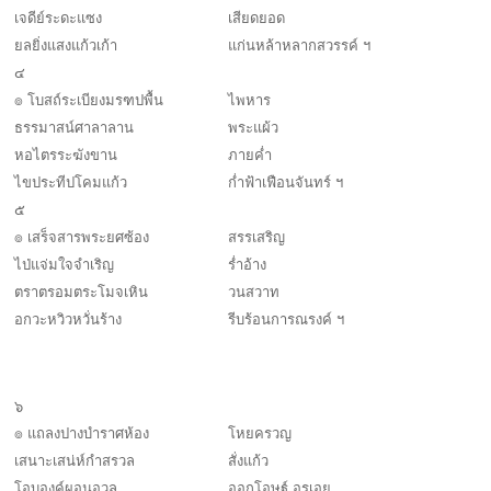
เจดีย์ระดะแซง
เสียดยอด
ยลยิ่งแสงแก้วเก้า
แก่นหล้าหลากสวรรค์ ฯ
๔
๏ โบสถ์ระเบียงมรฑปพื้น
ไพหาร
ธรรมาสน์ศาลาลาน
พระแผ้ว
หอไตรระฆังขาน
ภายค่ำ
ไขประทีปโคมแก้ว
ก่ำฟ้าเฟือนจันทร์ ฯ
๕
๏ เสร็จสารพระยศซ้อง
สรรเสริญ
ไป่แจ่มใจจำเริญ
ร่ำอ้าง
ตราตรอมตระโมจเหิน
วนสวาท
อกวะหวิวหวั่นร้าง
รีบร้อนการณรงค์ ฯ
๖
๏ แถลงปางบำราศห้อง
โหยครวญ
เสนาะเสน่ห์กำสรวล
สั่งแก้ว
โอบองค์ผอูนอวล
ออกโอษฐ์ อรเอย