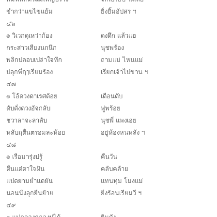
ขำกว่าแขไขแย้ม
ยิ่งยิ้มอัปสร ฯ
๔๖
๏ วิเวกดุเหว่าก้อง
ดงดึก แล้วแฮ
กระส่าวเสียงนกนึก
นุชพร้อง
พลิกปลอบเปล่าใจทึก
ถามแม่ ไหนแม่
ปลุกพี่ฤๅเรียมร้อง
เรียกเจ้าไป่ขาน ฯ
๔๗
๏ โอ้ดวงดาเรศด้อย
เดือนดับ
ดับดั่งดวงอัจกลับ
พู่พร้อย
ชวาลาจะลาลับ
นุชพี่ แพงเอย
หลับฤตื่นตรอมละห้อย
อยู่ห้องหนหลัง ฯ
๔๘
๏ เรือมารุ่งบ่รู้
คืนวัน
ตื่นแต่ตาใจฝัน
คลับคล้าย
แปดยามย่ำแดยัน
แทนทุ่ม โมงแม่
นอนนั่งลุกยืนย้าย
ยิ่งร้อนเรียมวี ฯ
๔๙