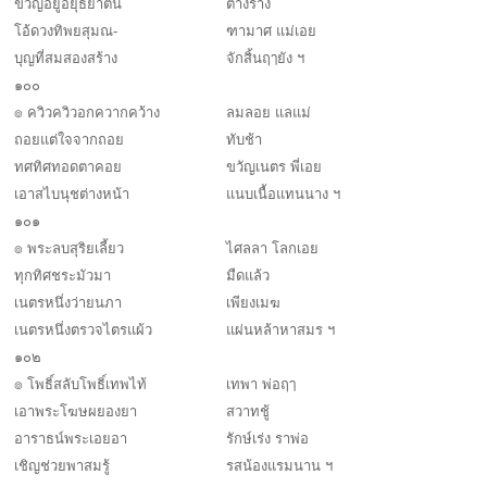
ขวัญอยู่อยุธยาตน
ต่างร้าง
โอ้ดวงทิพยสุมณ-
ฑามาศ แม่เอย
บุญที่สมสองสร้าง
จักสิ้นฤๅยัง ฯ
๑๐๐
๏ ควิวควิวอกควากคว้าง
ลมลอย แลแม่
ถอยแต่ใจจากถอย
ทับช้า
ทศทิศทอดตาคอย
ขวัญเนตร พี่เอย
เอาสไบนุชต่างหน้า
แนบเนื้อแทนนาง ฯ
๑๐๑
๏ พระลบสุริยเลี้ยว
ไศลลา โลกเอย
ทุกทิศชระมัวมา
มืดแล้ว
เนตรหนึ่งว่ายนภา
เพียงเมฆ
เนตรหนึ่งตรวจไตรแผ้ว
แผ่นหล้าหาสมร ฯ
๑๐๒
๏ โพธิ์สลับโพธิ์เทพไท้
เทพา พ่อฤๅ
เอาพระโฆษผยองยา
สวาทชู้
อาราธน์พระเอยอา
รักษ์เร่ง ราพ่อ
เชิญช่วยพาสมรู้
รสน้องแรมนาน ฯ