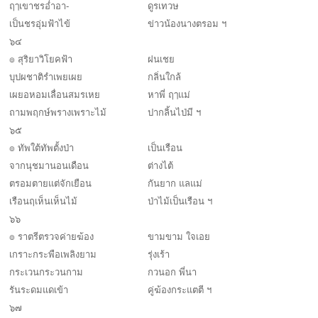
ฤๅเขาชรอ่ำอา-
ดูรเทวษ
เป็นชรอุ่มฟ้าไข้
ข่าวน้องนางตรอม ฯ
๖๔
๏ สุริยาวิโยคฟ้า
ฝนเชย
บุปผชาติรำเพยเผย
กลิ่นใกล้
เผยอหอมเลื่อนสมรเหย
หาพี่ ฤๅแม่
ถามพฤกษ์พรางเพราะไม้
ปากลิ้นไป่มี ฯ
๖๕
๏ ทัพใต้ทัพตั้งป่า
เป็นเรือน
จากนุชมานอนเดือน
ต่างไต้
ตรอมตายแต่จักเยือน
กันยาก แลแม่
เรือนฤเห็นเห็นไม้
ป่าไม้เป็นเรือน ฯ
๖๖
๏ ราตรีตรวจค่ายฆ้อง
ขามขาม ใจเอย
เกราะกระพือเพลิงยาม
รุ่งเร้า
กระเวนกระวนกาม
กวนอก พี่นา
รันระดมแดเข้า
คู่ฆ้องกระแตตี ฯ
๖๗