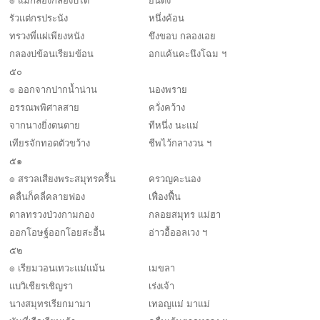
๏ แม่กลองกลองบ่ได้
ยินดัง
รัวแต่กรประนัง
หนึ่งค้อน
ทรวงพี่แผ่เพียงหนัง
ขึงขอบ กลองเอย
กลองบ่ข้อนเรียมข้อน
อกแค้นคะนึงโฉม ฯ
๕๐
๏ ออกจากปากน้ำน่าน
นองพราย
อรรณพพิศาลสาย
ควั่งคว้าง
จากนางยิ่งตนตาย
ทีหนึ่ง นะแม่
เทียรจักทอดตัวขว้าง
ชีพไว้กลางวน ฯ
๕๑
๏ สรวลเสียงพระสมุทรครื้น
ครวญคะนอง
คลื่นก็คลี่คลายฟอง
เฟื่องฟื้น
ดาลทรวงป่วงกามกอง
กลอยสมุทร แม่ฮา
ออกโอษฐ์ออกโอยสะอื้น
อ่าวอื้ออลเวง ฯ
๕๒
๏ เรียมวอนเทวะแม่แม้น
เมขลา
แบวิเชียรเชิญรา
เร่งเจ้า
นางสมุทรเรียกมามา
เทอญแม่ มาแม่