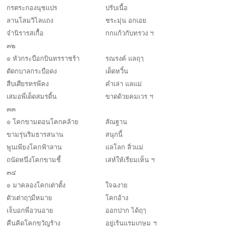
กรตระกองนุชแปร
ปรับเนื้อ
ลานโลมวิไลแถง
ชระมุ่น อกเอย
จำนิรารสเกื้อ
กกแก้วกับทรวง ฯ
๓๒
๏ หัวกระบือกบินทรราชร้า
รณรงค์ แลฤๅ
ตัดกบาลกระบือดง
เด็ดหวิ้น
สืบเศียรทรพีคง
คำเล่า แลแม่
เสมอพี่เด็ดสมรดิ้น
ขาดด้วยคมเวร ฯ
๓๓
๏ โคกขามดอนโคกคล้าย
สัณฐาน
ขามรุ่นริมธารสนาน
สนุกนี้
พูนเพียงโคกฟ้าลาน
แลโลก ลิ่วแม่
ถนัดหนึ่งโคกขามชี้
เล่ห์ให้เรียมเห็น ฯ
๓๔
๏ มาคลองโคกเต่าตั้ง
ใจฉงาย
ตัวเต่าฤๅมีหมาย
โคกอ้าง
เจ็บอกพี่อวนอาย
ออกปาก ได้ฤๅ
คืนคิดโคกขวัญร้าง
อยู่เร้นแรมเกษม ฯ