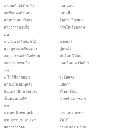
๏ นกแก้วจับกิ่งแก้ว
กอดคอน
กลพี่กอดแก้วนอน
แนบเนื้อ
นางกวักนกกวักจร
จับกวัก ไกวแม่
หลงว่ากรนุชเกื้อ
กวักให้เรียมตาม ฯ
๘๖
๏ นางนวลจับแมกไม้
นางนวล
นวลนุชแนบเรียมควร
คู่แคล้ว
เบญจวรรณจับวัลย์พวน
พันโอบ ไม้แม่
แลว่าวัลย์กรแก้ว
กอดอ้อมเอววัลย์ ฯ
๘๗
๏ โนรีสีชาดย้อม
ระยับแดง
นกขะมิ่นชมพูแสง
แสดผ้า
ปนแปลกนึกนางแปลง
สไบเปลี่ยน
เย็นห่มแสดสีฟ้า
ฝ่ายเช้าเคยชม ฯ
๘๘
๏ แขกเต้าตามคู่เต้า
แขกสมร มาฤๅ
ถามข่าวนุชแหนงจร
จับไม้
สัตวาสุวาวอน
วานหน่อย นกเอย