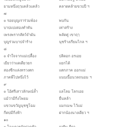
ยามหนึ่งฤๅแคล้วแคล้ว
คลาดคล้ายขวบปี ฯ
๗
๏ รอยบุญเราร่วมพ้อง
พบกัน
บาปแบ่งสองทำทัน
เท่าสร้าง
เพรงพรากสัตว์จำผัน
พลัดคู่ เขาฤๅ
บุญร่วมบาปจำร้าง
นุชร้างเรียมไกล ฯ
๘
๏ จำใจจากแม่เปลื้อง
ปลิดอก อรเอย
เยียวว่าแดเดียวยก
แยกได้
สองซีกแล่งทรวงตก
แตกภาค ออกแม่
ภาคพี่ไปหนึ่งไว้
แนบเนื้อนวลถนอม ฯ
๙
๏ โอ้ศรีเสาวลักษณ์ล้ำ
แลโลม โลกเอย
แม้ว่ามีกิ่งโพยม
ยื่นหล้า
แขวนขวัญนุชชูโฉม
แมกเมฆ ไว้แม่
กีดบ่มีกิ่งฟ้า
ฝากน้องนางเดียว ฯ
๑๐
๏ โฉมควรจักฝากฟ้า
ฤๅดิน ดีฤๅ