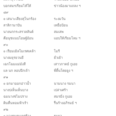
บอกสมรเรียมไห้ให้
ข่าวน้องมาแถลง ฯ
๘๙
๏ เสนาะเสียงสุโนกร้อง
ระงมวัน
สาลิกามาปัน
เหยื่อป้อน
นางนกกระสรวลสันต์
สมเสพ
คือนุชแนบโอษฐ์อ้อน
แอบให้เรียมโลม ฯ
๙๐
๏ เรียมเมิลโมเรศเคล้า
โมรี
นางมยุรยวนยี
ยั่วเย้า
เฉกโฉมแม่มังสี
เสาวภาคย์ กูเอย
แล นก ลอบนึกเจ้า
พี่ดิ้นโดยยูง ฯ
๙๑
๏ ยกมาออกอ่าวน้ำ
นามนาง รมนา
นางบ่เห็นเห็นบาง
เปล่าเศร้า
ฉมนางชไมปราง
สมรมิ่ง กูเอย
ดินหื่นหอมฟ้าเร้า
รื่นร้างอภิรมย์ ฯ
๙๒
๏ นางรมรมเยศร้าง
รมยา