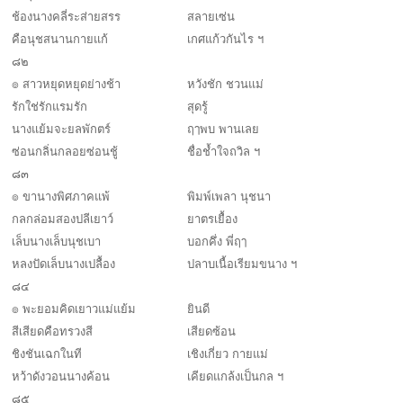
ช้องนางคลี่ระส่ายสรร
สลายเซ่น
คือนุชสนานกายแก้
เกศแก้วกันไร ฯ
๘๒
๏ สาวหยุดหยุดย่างช้า
หวังชัก ชวนแม่
รักใช่รักแรมรัก
สุดรู้
นางแย้มจะยลพักตร์
ฤๅพบ พานเลย
ซ่อนกลิ่นกลอยซ่อนชู้
ชื่อช้ำใจถวิล ฯ
๘๓
๏ ขานางพิศภาคแพ้
พิมพ์เพลา นุชนา
กลกล่อมสองปลีเยาว์
ยาตรเยื้อง
เล็บนางเล็บนุชเบา
บอกคึ่ง พี่ฤๅ
หลงปัดเล็บนางเปลื้อง
ปลาบเนื้อเรียมขนาง ฯ
๘๔
๏ พะยอมคิดเยาวแม่แย้ม
ยินดี
สีเสียดคือทรวงสี
เสียดซ้อน
ชิงชันเฉกในที
เชิงเกี่ยว กายแม่
หว้าดังวอนนางค้อน
เคียดแกล้งเป็นกล ฯ
๘๕