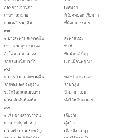
กลพี่จากเจียนกา
เมศม้วย
ฤๅหากแม่มายา
พิโยคหยอก เรียมฤๅ
มาแม่สำราญด้วย
พี่น้อยนางรม ฯ
๙๓
๏ บางสะพานสะพาดพื้น
สะพานทอง
ฤๅสะพานสุวรรณรอง
รับเจ้า
อ้าโฉมแม่มาฉลอง
พิมพ์มาศ นี้ฤๅ
รอยร่นเหนือบ่าเบ้า
แบบเนื้อนพคุณ ฯ
๙๔
๏ บางสะพานสะพาดพื้น
ทองปาง ก่อนแฮ
รอยชะแลงชระลุราง
ร่อนกลุ้ม
ระลึกโฉมแม่แบบบาง
บัวมาศ กูเอย
ควรแผ่แผ่นท้องหุ้ม
ห่อไว้หวังสงวน ฯ
๙๕
๏ เห็นขามสาวบ่าวต้น
เคียงกัน
สาวบ่าวปลูกสำคัญ
คู่สร้าง
เสมอเรียมร่วมรักขวัญ
เมืองมิ่ง แม่ฤๅ