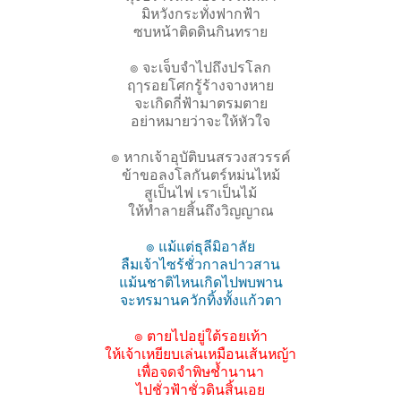
มิหวังกระทั่งฟากฟ้า
ซบหน้าติดดินกินทราย
๏ จะเจ็บจำไปถึงปรโลก
ฤๅรอยโศกรู้ร้างจางหาย
จะเกิดกี่ฟ้ามาตรมตาย
อย่าหมายว่าจะให้หัวใจ
๏ หากเจ้าอุบัติบนสรวงสวรรค์
ข้าขอลงโลกันตร์หม่นไหม้
สูเป็นไฟ เราเป็นไม้
ให้ทำลายสิ้นถึงวิญญาณ
๏ แม้แต่ธุลีมิอาลัย
ลืมเจ้าไซร้ชั่วกาลปาวสาน
แม้นชาติไหนเกิดไปพบพาน
จะทรมานควักทิ้งทั้งแก้วตา
๏ ตายไปอยู่ใต้รอยเท้า
ให้เจ้าเหยียบเล่นเหมือนเส้นหญ้า
เพื่อจดจำพิษช้ำนานา
ไปชั่วฟ้าชั่วดินสิ้นเอย